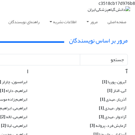
c3518cb17d976b8
صفحه اصلی
مرور
اطلاعات نشریه
راهنمای نویسندگان
مرور بر اساس نویسندگان
جستجو
آ
ا
آبرون، پوریا
[1]
ابرامسون، چارلز
[1]
آبی، الناز
[1]
ابراهیم، داراه
[1]
آذریار، مهدی
[1]
ابراهیم زاده مو
آزادوار، مهدی
[1]
ابراهیمی، ابراهیم
آزادوار، مهدی
[3]
ابراهیمی، لاله
[2]
آزمایش فرد، پروانه
[3]
ابراهیمی، لیلا
[2]
آستارایی، علیرضا
[1]
ابراهیمی، محسن
]