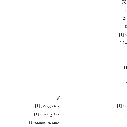
[3]
[1]
[2]
له
[1]
ه
[1]
ج
مه
[1]
جاهدی، اکبر
[1]
جباری، حبیبه
[1]
جعفرپور، سعیده
[1]