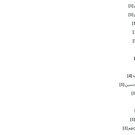
[1]
[1]
ه
[4]
 حسین
[1]
[1
کاظم
[1]