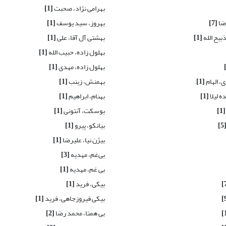
بهرامی نژاد، صحبت
[1]
ضا
[7]
بهروز، سید یوسف
[1]
بیح الله
[1]
بهشتی آل آقا، علی
[1]
بهلول زاده، حبیب الله
[1]
بهلول زاده، مهدی
[1]
، الهام
[1]
بهمنش، زینب
[1]
ه لیلا
[1]
بهنام، ابراهیم
[1]
[1]
بوسکت، آنتونی
[1]
[5
بیانکو، پیرو
[1]
بیژن نیا، علیرضا
[1]
بی‌غم، مهدیه
[3]
بی غم، مهدیه
[1]
بیکی، فرید
[1]
بیکی فیروزجاهی، فرید
[1]
بی همتا، محمد رضا
[2]