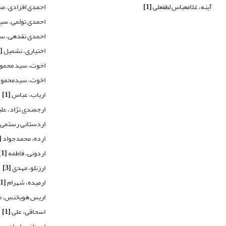
آینه، غلامعباس لطفعلی
[1]
احمدی افزادی، م
احمدی تولمی، سید
احمدی نقدهی، س
اختیاری، نشمیل
[1]
اخوت، سید محمو
اخوت، سیدمحمو
ارباب، عباس
[1]
ارجمندی نژاد، عل
اردستانی رستمی
ارده، محمد‌جواد
1]
اردونی، فاطمه
[1]
ارزنلو، مهدی
[3]
ارمیده، شهرام
[1]
اریس هویخنس، م
اسحاقی، علی
[1]