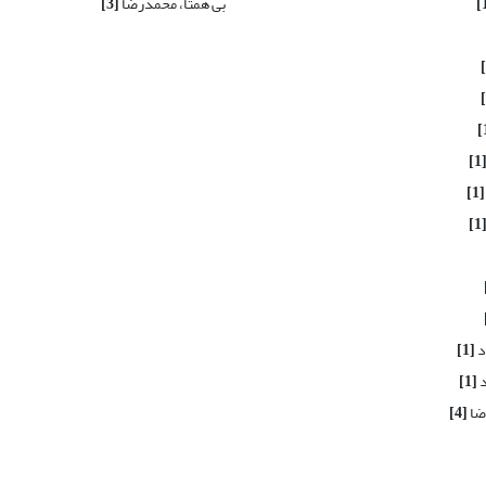
بی همتا، محمدرضا
[3]
[1
[1]
[1
د
[1]
د
[1]
رضا
[4]