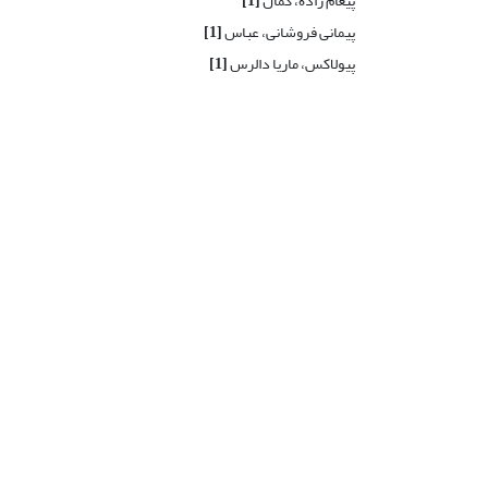
پیغام زاده، کمال
[1]
پیمانی فروشانی، عباس
[1]
پیولاکس، ماریا دالرس
[1]