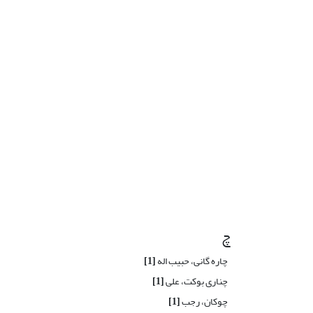
چ
چاره گانی، حبیب اله
[1]
چناری بوکت، علی
[1]
چوکان، رجب
[1]