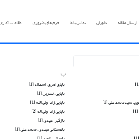
ارسال مقاله
داوران
تماس با ما
فرم های ضروری
اطلاعات آماری
ب
بابای اهری، اسداله
[1]
بابایی، نسرین
[1]
سوی، سیدمحمد علی
[1]
بابایی زاد، ولی الله
[1]
[1]
بابایی زاد، ولی اله
[2]
بازگیر، عیدی
[1]
باغستانی میبدی، محمد علی
[1]
[1
باقرانی، ناصر
[1]