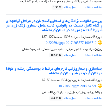
معصومه غلامی، جهانشیر امینی، جعفر عبداله زاده، مراحم آشنگرف
مشاهده مقاله
اصل مقاله
1.36 M
بررسی مقاومت نژادگان‌های انتخابی گندم نان در مراحل گیاهچه‌ای
و گیاه کامل نسبت به پاتوتیپ غالب عامل بیماری زنگ زرد در
شرایط گلخانه و مزرعه در استان کرمانشاه
دوره 48، شماره 1، خرداد 1396، صفحه
127-137
10.22059/ijpps.2017.205577.1006712
روژین مرادی، جهانشیر امینی، غلام حسین احمدی، هدیه بدخشان
مشاهده مقاله
اصل مقاله
462.91 K
جداسازی و بیماری‌زایی قارچ‌های مرتبط با پوسیدگی ریشه و طوقۀ
درختان گردو در شهرستان کرمانشاه
دوره 46، شماره 1، فروردین 1394، صفحه
59-67
10.22059/ijpps.2015.54721
جهانشیر امینی، زینب عزیزی، مهیار شیخ الاسلامی
مشاهده مقاله
اصل مقاله
624.87 K