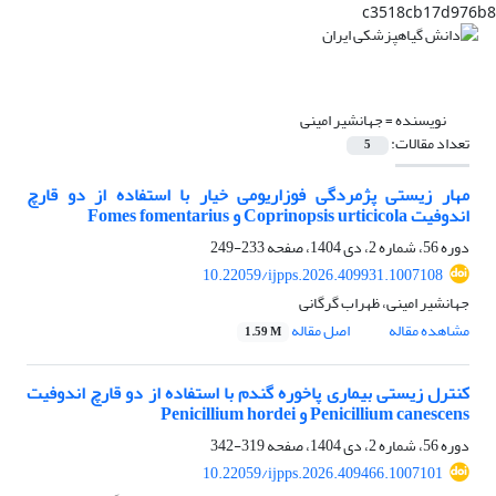
c3518cb17d976b8
نویسنده =
جهانشیر امینی
تعداد مقالات:
5
مهار زیستی پژمردگی فوزاریومی خیار با استفاده از دو قارچ
اندوفیت Coprinopsis urticicola و Fomes fomentarius
دوره 56، شماره 2، دی 1404، صفحه
233-249
10.22059/ijpps.2026.409931.1007108
جهانشیر امینی، ظهراب گرگانی
مشاهده مقاله
اصل مقاله
1.59 M
کنترل زیستی بیماری پاخوره گندم با استفاده از دو قارچ اندوفیت
Penicillium canescens و Penicillium hordei
دوره 56، شماره 2، دی 1404، صفحه
319-342
10.22059/ijpps.2026.409466.1007101