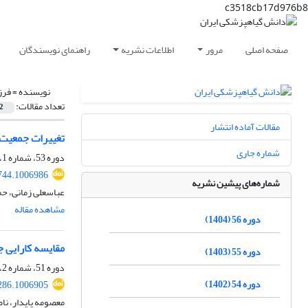
c3518cb17d976b8
صفحه اصلی
مرور
اطلاعات نشریه
راهنمای نویسندگان
نویسنده =
فرز
تعداد مقالات:
2
مقالات آماده انتشار
تغییرات جمعیت و توزیع فضایی سنک
شماره جاری
دوره 53، شماره 1، اردیبهشت 1401، صفحه
744.1006986
شماره‌های پیشین نشریه
عباسعلی زمانی، حم
مشاهده مقاله
دوره 56 (1404)
مقایسه کارایی جلب کننده‌های 
دوره 55 (1403)
دوره 51، شماره 2، دی 1399، صفحه
دوره 54 (1402)
286.1006905
معصومه پایدار، ناص