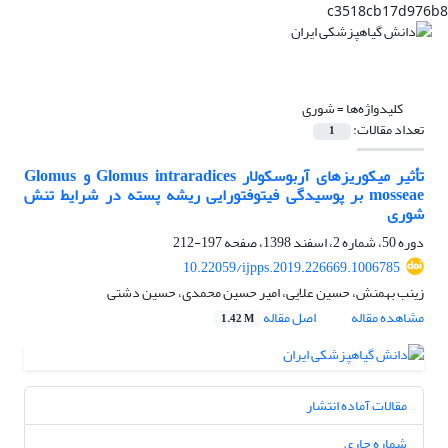
c3518cb17d976b8
کلیدواژه‌ها =
شوری
تعداد مقالات:
1
تأثیر میکوریزهای آربوسکولارGlomus intraradices ‎‏ و ‏Glomus
mosseae‏ بر پوسیدگی ‏فیتوفتورایی ریشه پسته در شرایط تنش
شوری
دوره 50، شماره 2، اسفند 1398، صفحه
197-212
10.22059/ijpps.2019.226669.1006785
زینب بهمنش، حسین علایی، امیر حسین محمدی، حسین دشتی
مشاهده مقاله
اصل مقاله
1.42 M
مقالات آماده انتشار
شماره جاری