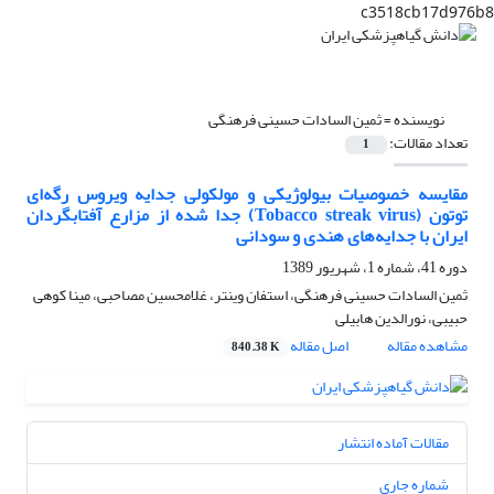
c3518cb17d976b8
نویسنده =
ثمین السادات حسینی فرهنگی
تعداد مقالات:
1
مقایسه خصوصیات بیولوژیکی و مولکولی جدایه ویروس رگه‌ای
توتون (Tobacco streak virus) جدا شده از مزارع آفتابگردان
ایران با جدایه‌های هندی و سودانی
دوره 41، شماره 1، شهریور 1389
ثمین السادات حسینی فرهنگی، استفان وینتر، غلامحسین مصاحبی، مینا کوهی
حبیبی، نورالدین هابیلی
مشاهده مقاله
اصل مقاله
840.38 K
مقالات آماده انتشار
شماره جاری