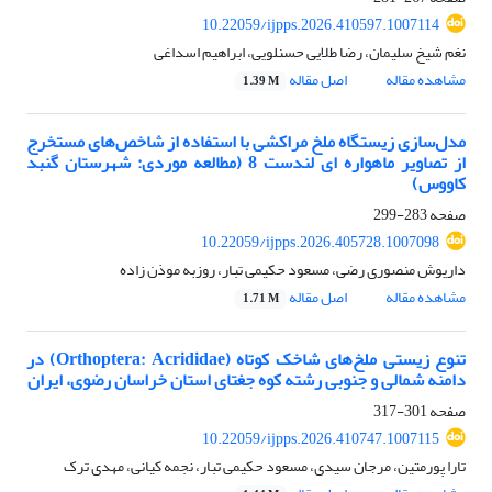
10.22059/ijpps.2026.410597.1007114
نغم شیخ سلیمان، رضا طلایی حسنلویی، ابراهیم اسداغی
مشاهده مقاله
اصل مقاله
1.39 M
مدل‌سازی زیستگاه ملخ مراکشی با استفاده از شاخص‌های مستخرج
از تصاویر ماهواره ای لندست 8 (مطالعه موردی: شهرستان گنبد
کاووس)
صفحه
283-299
10.22059/ijpps.2026.405728.1007098
داریوش منصوری رضی، مسعود حکیمی تبار، روزبه موذن زاده
مشاهده مقاله
اصل مقاله
1.71 M
تنوع زیستی ملخ‌های شاخک کوتاه (Orthoptera: Acrididae) در
دامنه شمالی و جنوبی رشته کوه جغتای استان خراسان رضوی، ایران
صفحه
301-317
10.22059/ijpps.2026.410747.1007115
تارا پورمتین، مرجان سیدی، مسعود حکیمی تبار، نجمه کیانی، مهدی ترک