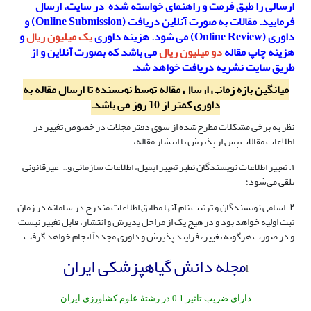
ارسالی را طبق فرمت و راهنمای خواسته شده در سایت، ارسال
فرمایید. مقالات به صورت آنلاین دریافت (Online Submission) و
داوری (Online Review) می شود. هزینه داوری
یک میلیون ریال
و
هزینه چاپ مقاله
دو میلیون ریال
می باشد که بصورت آنلاین و از
طریق سایت نشریه دریافت خواهد شد.
میانگین بازه زمانی ارسال مقاله توسط نویسنده تا ارسال مقاله به
داوری کمتر از 10 روز می باشد.
نظر به برخی مشکلات مطرح‌شده از سوی دفتر مجلات در خصوص تغییر در
اطلاعات مقالات پس از پذیرش یا انتشار مقاله،
۱‌‌. تغییر اطلاعات نویسندگان نظیر تغییر ایمیل، اطلاعات سازمانی و… غیرقانونی
تلقی می‌شود؛
۲. اسامی نویسندگان و ترتیب نام آنها مطابق اطلاعات مندرج در سامانه در زمان
ثبت اولیه خواهد بود و در هیچ یک از مراحل پذیرش و انتشار، قابل تغییر نیست
و در صورت هرگونه تغییر، فرایند پذیرش و داوری مجدداً انجام خواهد گرفت.
مجله دانش گیاهپزشکی ایران
l
دارای ضریب تاثیر 0.1 در رشتۀ علوم کشاورزی ایران