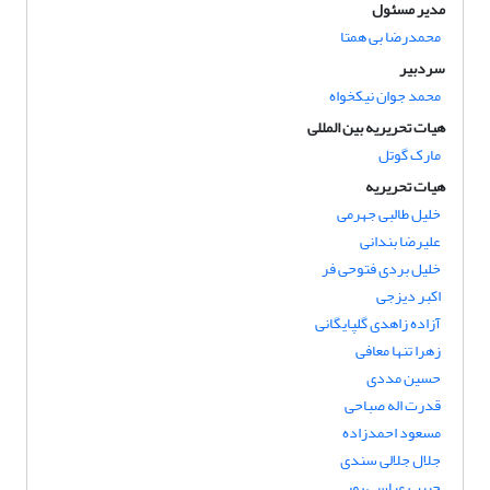
مدیر مسئول
محمدرضا بی همتا
سردبیر
محمد جوان نیکخواه
هیات تحریریه بین المللی
مارک گوتل
هیات تحریریه
خلیل طالبی جهرمی
علیرضا بندانی
خلیل بردی فتوحی فر
اکبر دیزجی
آزاده زاهدی گلپایگانی
زهرا تنها معافی
حسین مددی
قدرت اله صباحی
مسعود احمدزاده
جلال جلالی سندی
حبیب عباسی پور