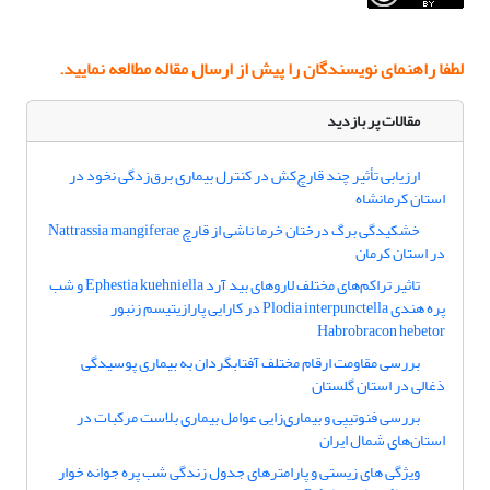
لطفا
راهنمای نویسندگان
را پیش از ارسال مقاله مطالعه نمایید.
مقالات پر بازدید
ارزیابی تأثیر چند قارچ‌کش در کنترل بیماری برق‌زدگی نخود در
استان کرمانشاه
خشکیدگی برگ درختان خرما ناشی از قارچ Nattrassia mangiferae
در استان کرمان
تاثیر تراکم‌های مختلف لاروهای بید آرد Ephestia kuehniella و شب
پره هندی Plodia interpunctella در کارایی پارازیتیسم زنبور
Habrobracon hebetor
بررسی مقاومت ارقام مختلف آفتابگردان به بیماری پوسیدگی
ذغالی در استان گلستان
بررسی فنوتیپی و بیماری‌زایی عوامل بیماری بلاست مرکبات در
استان‌های شمال ایران
ویژگی های زیستی و پارامترهای جدول زندگی شب پره جوانه خوار