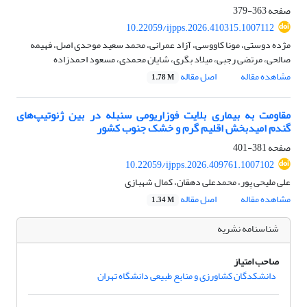
صفحه
363-379
10.22059/ijpps.2026.410315.1007112
مژده دوستی، مونا کاووسی، آزاد عمرانی، محمد سعید موحدی اصل، فهیمه
صالحی، مرتضی رجبی، میلاد بگری، شایان محمدی، مسعود احمدزاده
مشاهده مقاله
اصل مقاله
1.78 M
مقاومت به بیماری بلایت فوزاریومی سنبله در بین ژنوتیپ‌های
گندم امیدبخش اقلیم گرم و خشک جنوب کشور
صفحه
381-401
10.22059/ijpps.2026.409761.1007102
علی ملیحی پور، محمدعلی دهقان، کمال شهبازی
مشاهده مقاله
اصل مقاله
1.34 M
شناسنامه نشریه
صاحب امتیاز
دانشکدگان کشاورزی و منابع طبیعی دانشگاه تهران