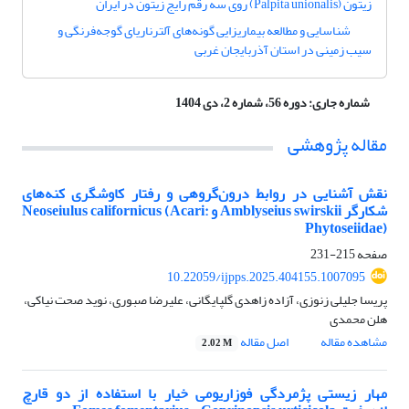
زیتون (Palpita unionalis) روی سه رقم رایج زیتون در ایران
شناسایی و مطالعه بیماریزایی گونه‌های آلترناریای گوجه‌فرنگی و
سیب زمینی در استان آذربایجان غربی
شماره جاری:
دوره 56، شماره 2، دی 1404
مقاله پژوهشی
نقش آشنایی در روابط درون‌گروهی و رفتار کاوشگری کنه‌های
شکارگر Amblyseius swirskii و Neoseiulus californicus (Acari:
Phytoseiidae)
صفحه
215-231
10.22059/ijpps.2025.404155.1007095
پریسا جلیلی زنوزی، آزاده زاهدی گلپایگانی، علیرضا صبوری، نوید صحت نیاکی،
هلن محمدی
مشاهده مقاله
اصل مقاله
2.02 M
مهار زیستی پژمردگی فوزاریومی خیار با استفاده از دو قارچ