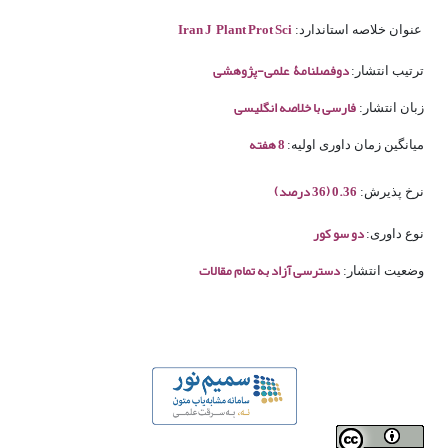
Iran J Plant Prot Sci
عنوان خلاصه استاندارد:
دوفصلنامۀ علمی-پژوهشی
ترتیب انتشار:
فارسی با خلاصه انگلیسی
زبان انتشار:
8 هفته
میانگین زمان داوری اولیه:
0.36 (36 درصد)
نرخ پذیرش:
دو سو کور
نوع داوری:
دسترسی آزاد به تمام مقالات
وضعیت انتشار: