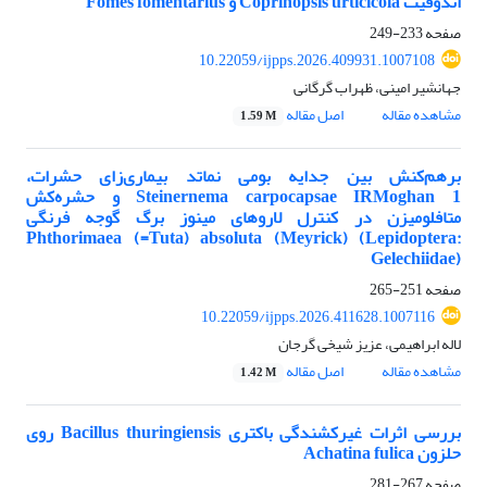
اندوفیت Coprinopsis urticicola و Fomes fomentarius
صفحه
233-249
10.22059/ijpps.2026.409931.1007108
جهانشیر امینی، ظهراب گرگانی
مشاهده مقاله
اصل مقاله
1.59 M
برهم‌کنش بین جدایه بومی نماتد بیماری‌زای حشرات،
Steinernema carpocapsae IRMoghan 1 و حشره‌کش
متافلومیزن در کنترل لاروهای مینوز برگ گوجه فرنگی
Phthorimaea (=Tuta) absoluta (Meyrick) (Lepidoptera:
Gelechiidae)
صفحه
251-265
10.22059/ijpps.2026.411628.1007116
لاله ابراهیمی، عزیز شیخی گرجان
مشاهده مقاله
اصل مقاله
1.42 M
بررسی اثرات غیرکشندگی باکتری Bacillus thuringiensis روی
حلزون Achatina fulica
صفحه
267-281