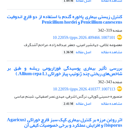
مشاهده مقاله
اصل مقاله
1.44 M
کنترل زیستی بیماری پاخوره گندم با استفاده از دو قارچ اندوفیت
Penicillium canescens و Penicillium hordei
صفحه
319-342
10.22059/ijpps.2026.409466.1007101
معصومه غلامی، جهانشیر امینی، جعفر عبداله زاده، مراحم آشنگرف
مشاهده مقاله
اصل مقاله
1.36 M
بررسی تأثیر بیماری پوسیدگی فوزاریومی ریشه و طبق بر
شاخص‌های ریختی چند ژنوتیپ پیاز خوراکی (Allium cepa L.)
صفحه
343-362
10.22059/ijpps.2026.410377.1007113
منصوره حسینی کوپائی، نرگس اشرفی، مهدی نصر اصفهانی، شبنم عباسی
مشاهده مقاله
اصل مقاله
2.41 M
اثر روغن مرزه بر کنترل بیماری کپک سبز قارچ خوراکی (Agaricus
bisporus) و افزایش عملکرد و برخی خصوصیات کیفی آن