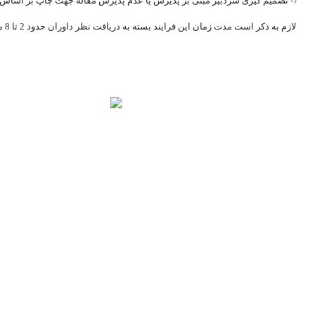
7- تصمیم گیری سردبیر مبنی بر پذیرش یا عدم پذیرش مقاله جهت چاپ بر اساس نظر داور تطبیق دهنده
لازم به ذکر است مدت زمان این فرایند بسته به دریافت نظر داوران حدود 2 تا 8 ماه متغیر است.