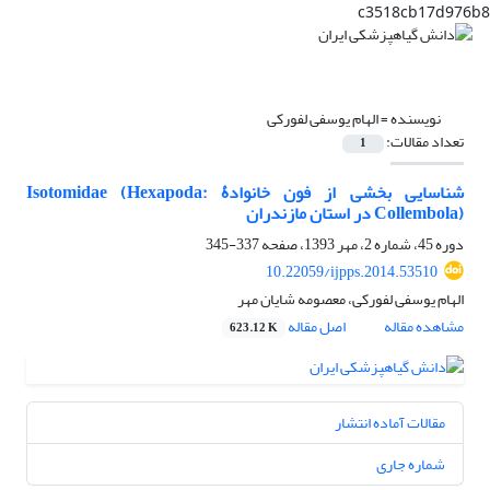
c3518cb17d976b8
نویسنده =
الهام یوسفی لفورکی
تعداد مقالات:
1
شناسایی بخشی از فون خانوادۀ Isotomidae (Hexapoda:
Collembola) در استان مازندران
دوره 45، شماره 2، مهر 1393، صفحه
337-345
10.22059/ijpps.2014.53510
الهام یوسفی لفورکی، معصومه شایان مهر
مشاهده مقاله
اصل مقاله
623.12 K
مقالات آماده انتشار
شماره جاری