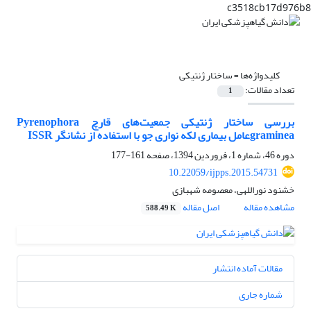
c3518cb17d976b8
کلیدواژه‌ها =
ساختار ژنتیکی
تعداد مقالات:
1
بررسی ساختار ژنتیکی جمعیت‌های قارچ Pyrenophora
gramineaعامل بیماری لکه نواری جو با استفاده از نشانگر ISSR
دوره 46، شماره 1، فروردین 1394، صفحه
161-177
10.22059/ijpps.2015.54731
خشنود نوراللهی، معصومه شهبازی
مشاهده مقاله
اصل مقاله
588.49 K
مقالات آماده انتشار
شماره جاری