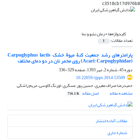
c3518cb17d976b8
کلیدواژه‌ها =
زمان نشو و نما
تعداد مقالات:
1
پارامترهای رشد جمعیت کنۀ میوۀ خشک Carpoglyphus lactis
(Acari: Carpoglyphidae) روی مخمر نان در دو دمای مختلف
دوره 45، شماره 2، مهر 1393، صفحه
329-336
10.22059/ijpps.2014.53509
حمیدرضا صراف معیری، حسین پور عسگری، اورنگ کاوسی، مریم راشکی
مشاهده مقاله
اصل مقاله
756.1 K
مقالات آماده انتشار
شماره جاری