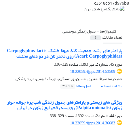
c3518cb17d976b8
کلیدواژه‌ها =
جدول زندگی دوجنسی
تعداد مقالات:
3
پارامترهای رشد جمعیت کنۀ میوۀ خشک Carpoglyphus lactis
(Acari: Carpoglyphidae) روی مخمر نان در دو دمای مختلف
دوره 45، شماره 2، مهر 1393، صفحه
329-336
10.22059/ijpps.2014.53509
حمیدرضا صراف معیری، حسین پور عسگری، اورنگ کاوسی، مریم راشکی
مشاهده مقاله
اصل مقاله
756.1 K
ویژگی های زیستی و پارامترهای جدول زندگی شب پره جوانه خوار
زیتون (Palpita unionalis) روی سه رقم رایج زیتون در ایران
دوره 44، شماره 2، اسفند 1392، صفحه
329-338
10.22059/ijpps.2014.36683