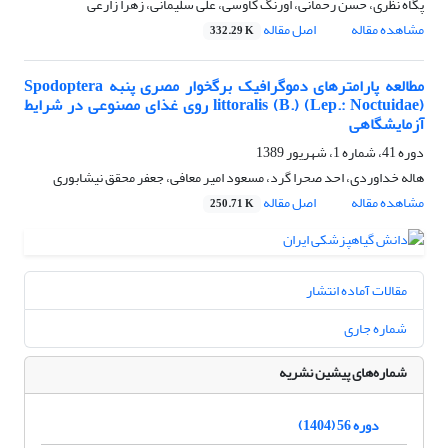
پگاه نظری، حسن رحمانی، اورنگ کاوسی، علی سلیمانی، زهرا زارعی
مشاهده مقاله
اصل مقاله
332.29 K
مطالعه پارامترهای دموگرافیک برگخوار مصری پنبه Spodoptera
littoralis (B.) (Lep.: Noctuidae) روی غذای مصنوعی در شرایط
آزمایشگاهی
دوره 41، شماره 1، شهریور 1389
هاله خداوردی، احد صحرا گرد، مسعود امیر معافی، جعفر محقق نیشابوری
مشاهده مقاله
اصل مقاله
250.71 K
مقالات آماده انتشار
شماره جاری
شماره‌های پیشین نشریه
دوره 56 (1404)