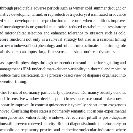
 through predictable adverse periods such as winter cold, summer drought, or
ernative developmental and/or reproductive trajectory: it is initiated in advance
ted so that development or reproduction can resume when conditions improve.
of morphogenesis or gonadal maturation, reduced metabolic and respiratory
d microhabitat selection, and enhanced tolerance to stressors such as cold,
efore functions not only as a survival strategy but also as a seasonal timing
h narrow windows of host phenology and suitable microclimate. This timing role
ical mismatch can impose large fitness costs and shape outbreak dynamics.
hase-specific physiology through neuroendocrine and endocrine signaling, and
st management (IPM) under climate-driven variability in thermal and moisture
reduce misclassification; (ii) a process-based view of diapause organized into
tervention timing.
m other forms of dormancy, particularly quiescence. Dormancy broadly denotes
specific sensitive window (decision point) in response to seasonal “token cues”—
rarily improve. In contrast, quiescence is typically a short-term, exogenous
moved. Conflating these states is not merely semantic: it can bias experimental
f emergence and vulnerability windows. A recurrent pitfall is post-diapause
ions still prevent renewed activity. Robust diagnosis should therefore rely on
metabolic or respiratory proxies, and endocrine/molecular indicators where