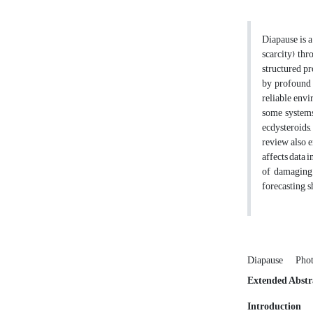
Diapause is a
scarcity) thr
structured pr
by profound m
reliable env
some systems
ecdysteroids,
review also 
affects data 
of damaging 
forecasting, 
Diapause
Pho
Extended Abstr
Introduction