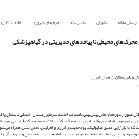
ارسال مقاله
داوران
تماس با ما
فرم های ضروری
اطلاعات آماری
ز محرک‌های محیطی تا پیامدهای مدیریتی در گیاهپزشکی
 و بلوچستان، زاهدان، ایران
 عبور از دوره‌های قابل‌پیش‌بینی نامساعد (مانند سرمای زمستان، خشکی تابستان یا کمب
ترل هورمونی فراهم می‌کند. این پدیده «یک مکث ساده» نیست، بلکه فرایندی مرحله‌م
 که با بازآرایی عمیق متابولیک، بودجه‌بندی انرژی و افزایش تحمل تنش همراه می‌شو
ه فتوپریود و سپس دما—وابسته است و در برخی سامانه‌ها عوامل تغذیه‌ای و رطوبتی آن را 