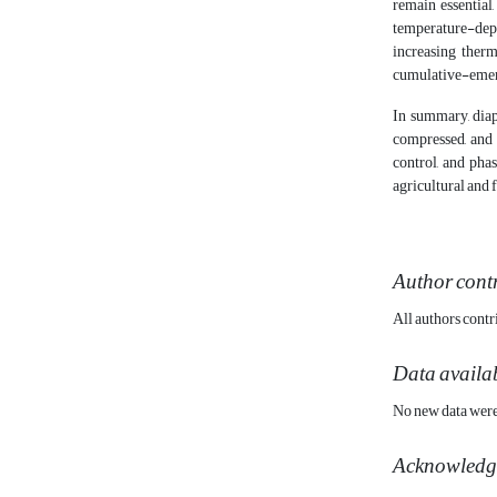
remain essential
temperature-depe
increasing therm
cumulative-emerge
In summary, diap
compressed, and 
control, and pha
agricultural and 
Author cont
All authors contr
Data availab
No new data were g
Acknowledg