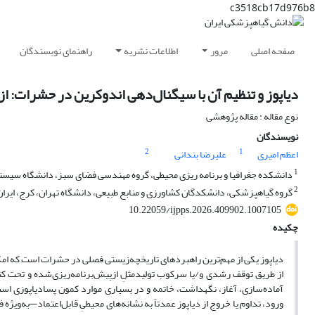
c3518cb17d976b8
صفحه اصلی
مرور
اطلاعات نشریه
راهنمای نویسندگان
دیاپوز و تنظیم آن با سیگنال‌دهی اندوکرین در حشرات: ا
نوع مقاله : مقاله پژوهشی
نویسندگان
2
1
اعظم امیری
علیرضا بندانی
1
دانشکده جغرافیا و برنامه ریزی محیطی، گروه مهندسی فضای سبز، دانشگاه سیستان
2
گروه گیاهپزشکی، دانشکدگان کشاورزی و منابع طبیعی، دانشگاه تهران، کرج، ایران
10.22059/ijpps.2026.409902.1007105
چکیده
دیاپوز یکی از مهم‌ترین راهبردهای تاریخچه‌زیستی فصلی در حشرات است که امکان
از طریق توقف رشدی و/یا سرکوب تولیدمثلِ ازپیش‌برنامه‌ریزی‌شده و تحت کن
آماده‌سازی، آغاز، نگهداشت، خاتمه و در بسیاری موارد کمون پسادیاپوزی است
ورود، تداوم یا خروج از دیاپوز عمدتاً به نشانه‌های محیطیِ قابل‌اعتماد—به‌ویژ