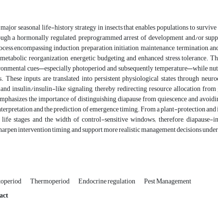
 major seasonal life-history strategy in insects that enables populations to survive
ough a hormonally regulated, preprogrammed arrest of development and/or suppress
ocess encompassing induction, preparation, initiation, maintenance, termination, 
etabolic reorganization, energetic budgeting, and enhanced stress tolerance. The
ironmental cues—especially photoperiod and subsequently temperature—while nutri
. These inputs are translated into persistent physiological states through neu
 and insulin/insulin-like signaling, thereby redirecting resource allocation fro
emphasizes the importance of distinguishing diapause from quiescence and avoidin
interpretation and the prediction of emergence timing. From a plant-protection an
life stages and the width of control-sensitive windows; therefore, diapause-
sharpen intervention timing, and support more realistic management decisions unde
toperiod
Thermoperiod
Endocrine regulation
Pest Management
act