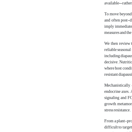
available—rather
To move beyond bi
and often post-d
imply immediate 
measures and the 
We then review t
reliable seasonal
including diapaus
decisive. Nutriti
where host condit
resistant diapaus
Mechanistically,
endocrine axes. 
signaling and F
growth, metamorp
stress resistance.
From a plant-prot
difficult to targ