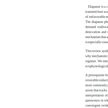
Diapause is a ce
transient host sc
of unfavorable s
The diapause phe
demand, realloca
desiccation, and 
mechanism that al
is especially con
This review synt
why mechanistic 
regimes. We integ
ecophysiological 
A prerequisite f
reversible reduct
most commonly ph
arrest that track
interpretation o
quiescence, in wh
convergent evide