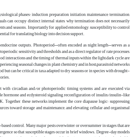
logical phases: induction, preparation, initiation, maintenance, termination,
als can occupy distinct internal states, why termination does not necessarily
s and seasons. Importantly for applied entomology, susceptibility to control
ntial for translating biology into decision support.
to endocrine outputs. Photoperiod—often encoded as night length—serves as a
periodic sensitivity and thresholds and as a direct regulator of rate processes,
 interactions and the timing of thermal inputs within the light–dark cycle are
experiencing seasonal changes in plant chemistry and in host–parasitoid networks
 but can be critical in taxa adapted to dry seasons or in species with drought-
ories.
act with circadian and/or photoperiodic timing systems and are executed via
le hormone and ecdysteroid signaling, reconfiguration of insulin/insulin-like
 Together, these networks implement the core diapause logic: suppressing
urces toward storage and maintenance; and elevating cellular and organismal
ar-based control. Many major pests overwinter or oversummer in stages that are
 emergence so that susceptible stages occur in brief windows. Degree-day models