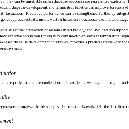
, but they can be unreliable unless diapause processes are represented explicitl
ndent diapause development, and termination kinetics can improve forecasts of s
al fluctuations. Predictive performance can be strengthened further by integrat
nce approaches that translate weather histories into actionable estimates of stage
ause sits at the intersection of seasonal insect biology and IPM decision support
how sensitive population timing is to climate-driven shifts in temperature reg
se-based diapause development, this review provides a practical framework for a
forest systems.
ribution
ibuted equally to the conceptualization of the article and writing of the original and
ility
enerated or analyzed in this study. All information is available in the cited literat
ement