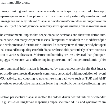
 than immobility alone.
nary thinking, we frame diapause as a dynamic trajectory organized into ecophysio
iapause quiescence. This phase structure explains why externally similar individu
emergence, and why rates of “diapause development” can differ among environment
reliability of phenology models can vary across phases, making phase awareness esse
he environmental inputs that shape diapause decisions and their translation in
 calendar cue in many temperate insects. Temperature acts both as a modifier of photo
e development and termination kinetics. In some systems, thermoperiod–photoperiod
onal cues and host quality can shift diapause thresholds, particularly in herbivores 
ion covaries with season. Moisture and humidity are less universal than photoperiod
ing eggs, where survival and hatching integrate combined temperature–humidity hist
 environmental information is integrated by neuroendocrine circuits that inter
Across diverse insects, diapause is commonly associated with modulation of juveni
OXO activity, and coupling to nutrient-sensing pathways such as TOR and AMPK.
hosis, or reproductive maturation; lowering metabolic demand; reallocating reso
ection perspective, diapause is often the hidden driver behind failures of calend
et (e.g., soil-dwelling larvae, diapausing pupae, sheltered adults) and synchronize