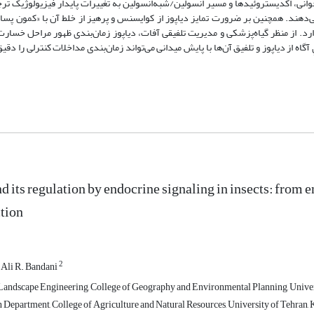
انی، اکدیستروئیدها و مسیر انسولین/شبه‌انسولین به تغییرات پایدار فیزیولوژیک تر
دهند. همچنین بر ضرورت تمایز دیاپوز از کوایسنس و پرهیز از خلط آن با «کمون پساد
دارد. از منظر گیاه‌پزشکی و مدیریت تلفیقی آفات، دیاپوز زمان‌بندی ظهور مراحل خسارت‌
اه از دیاپوز و تلفیق آن‌ها با پایش میدانی می‌تواند زمان‌بندی مداخلات کنترلی را دقیق
d its regulation by endocrine signaling in insects: from
ction
2
Ali R. Bandani
andscape Engineering, College of Geography and Environmental Planning, Universi
 Department, College of Agriculture and Natural Resources, University of Tehran, K