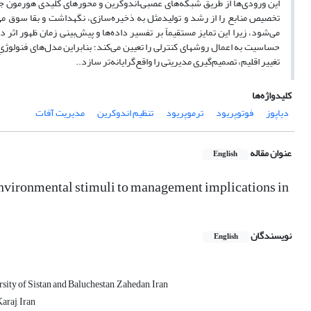
این ورودی‌ها از طریق شبکه‌های عصبی–اندوکرین و محورهای کلیدی هورمون جو
تخصیص منابع را از رشد و تولیدمثل به ذخیره‌سازی، نگهداشت و بقا سوق می‌
می‌شود، زیرا این تمایز مستقیماً بر تفسیر داده‌ها و پیش‌بینی زمان ظهور اثر 
حساسیت به اعمال روشهای کنترلی را تعیین می‌کند؛ بنابراین مدل‌های فنولوژیِ آگ
تغییر اقلیم، تصمیم‌گیری مدیریتی را واقع‌گرایانه‌تر سازد..
کلیدواژه‌ها
دیاپوز
فوتوپریود
ترموپریود
تنظیم اندوکرین
مدیریت آفات
عنوان مقاله
English
 environmental stimuli to management implications in
نویسندگان
English
ty of Sistan and Baluchestan, Zahedan, Iran
araj, Iran