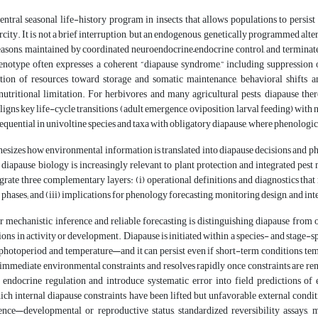
ntral seasonal life-history program in insects that allows populations to persist
arcity. It is not a brief interruption, but an endogenous, genetically programmed alt
easons, maintained by coordinated neuroendocrine–endocrine control, and termina
notype often expresses a coherent “diapause syndrome,” including suppression 
tion of resources toward storage and somatic maintenance, behavioral shifts an
nutritional limitation. For herbivores and many agricultural pests, diapause ther
igns key life-cycle transitions (adult emergence, oviposition, larval feeding) wit
sequential in univoltine species and taxa with obligatory diapause, where phenolog
hesizes how environmental information is translated into diapause decisions and p
diapause biology is increasingly relevant to plant protection and integrated pe
rate three complementary layers: (i) operational definitions and diagnostics that 
phases; and (iii) implications for phenology forecasting, monitoring design, and in
or mechanistic inference and reliable forecasting is distinguishing diapause fro
ions in activity or development. Diapause is initiated within a species- and stage-
otoperiod and temperature—and it can persist even if short-term conditions tempo
s immediate environmental constraints and resolves rapidly once constraints are re
f endocrine regulation and introduce systematic error into field predictions o
ich internal diapause constraints have been lifted but unfavorable external condit
nce—developmental or reproductive status, standardized reversibility assays, 