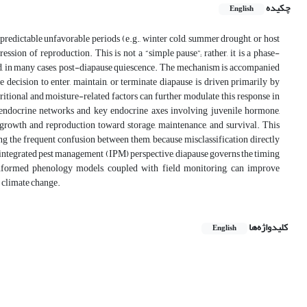
چکیده
English
 predictable unfavorable periods (e.g., winter cold, summer drought, or host
ion of reproduction. This is not a “simple pause”; rather, it is a phase-
and, in many cases, post-diapause quiescence. The mechanism is accompanied
 decision to enter, maintain, or terminate diapause is driven primarily by
tional and moisture-related factors can further modulate this response in
roendocrine networks and key endocrine axes involving juvenile hormone,
m growth and reproduction toward storage, maintenance, and survival. This
g the frequent confusion between them, because misclassification directly
d integrated pest management (IPM) perspective, diapause governs the timing
informed phenology models, coupled with field monitoring, can improve
r climate change.
کلیدواژه‌ها
English