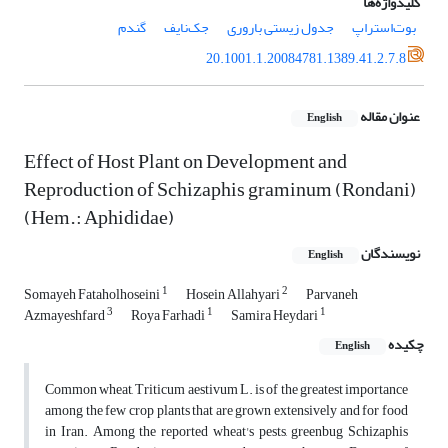
کلیدواژه‌ها
بوت‌استراپ
جدول زیستی باروری
جک‌نایف
گندم
20.1001.1.20084781.1389.41.2.7.8
عنوان مقاله
English
Effect of Host Plant on Development and
Reproduction of Schizaphis graminum (Rondani)
(Hem.: Aphididae)
نویسندگان
English
1
2
Somayeh Fataholhoseini
Hosein Allahyari
Parvaneh
3
1
1
Azmayeshfard
Roya Farhadi
Samira Heydari
چکیده
English
Common wheat, Triticum aestivum L. is of the greatest importance
among the few crop plants that are grown extensively and for food
in Iran. Among the reported wheat's pests, greenbug Schizaphis