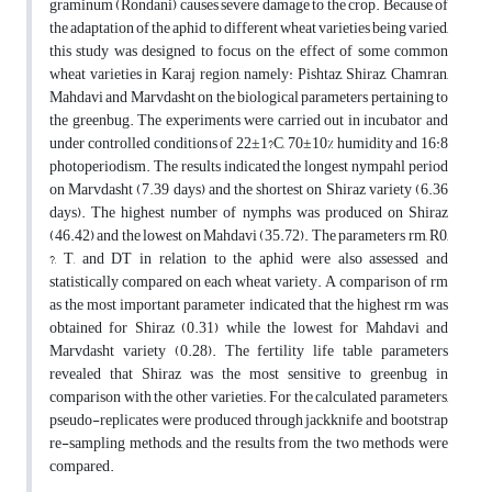
graminum (Rondani) causes severe damage to the crop. Because of
the adaptation of the aphid to different wheat varieties being varied,
this study was designed to focus on the effect of some common
wheat varieties in Karaj region, namely: Pishtaz, Shiraz, Chamran,
Mahdavi and Marvdasht on the biological parameters pertaining to
the greenbug. The experiments were carried out in incubator and
under controlled conditions of 22±1?C, 70±10% humidity and 16:8
photoperiodism. The results indicated the longest nympahl period
on Marvdasht (7.39 days) and the shortest on Shiraz variety (6.36
days). The highest number of nymphs was produced on Shiraz
(46.42) and the lowest on Mahdavi (35.72). The parameters rm, R0,
?, T, and DT in relation to the aphid were also assessed and
statistically compared on each wheat variety. A comparison of rm
as the most important parameter indicated that the highest rm was
obtained for Shiraz (0.31) while the lowest for Mahdavi and
Marvdasht variety (0.28). The fertility life table parameters
revealed that Shiraz was the most sensitive to greenbug in
comparison with the other varieties. For the calculated parameters,
pseudo-replicates were produced through jackknife and bootstrap
re-sampling methods, and the results from the two methods were
compared.