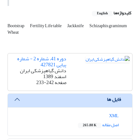
کلیدواژه‌ها
English
Bootstrap
Fertility Life table
Jackknife
Schizaphis graminum
Wheat
دوره 41، شماره 2 - شماره
پیاپی 427821
دانش گیاهپزشکی ایران
اسفند 1389
صفحه
233-242
فایل ها
XML
اصل مقاله
265.88 K