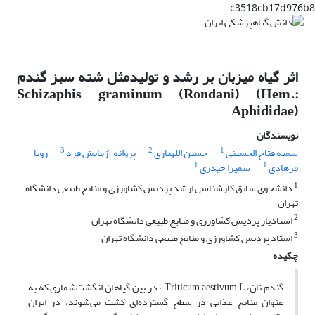
c3518cb17d976b8
اثر گیاه میزبان بر رشد و تولیدمثل شته سبز گندم
Schizaphis graminum (Rondani) (Hem.:
Aphididae)
نویسندگان
3
2
1
سمیه فتاح الحسینی
حسین اللهیاری
پروانه آزمایش فرد
رویا
1
1
فرهادی
سمیرا حیدری
1
دانشجوی سابق کارشناسی ارشد پردیس کشاورزی و منابع طبیعی دانشگاه
تهران
2
استادیار پردیس کشاورزی و منابع طبیعی دانشگاه تهران
3
استاد پردیس کشاورزی و منابع طبیعی دانشگاه تهران
چکیده
گندم نان، Triticum aestivum L.، در بین گیاهان انگشت‌شماری که به
عنوان منابع غذایی در سطح گسترده‌ای کشت می‌شوند، در ایران