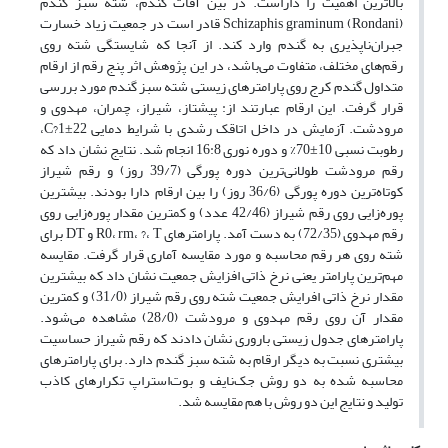
بالاترین اهمیت را داراست. در بین آفات گندم، شته سبز گندم
Schizaphis graminum (Rondani) قادر است در جمعیت زیاد خسارت
جبران‌ناپذیری به گندم وارد کند. از آنجا که شایستگی شته روی
رقم‌های مختلف، متفاوت می‌باشد، در این پژوهش اثر پنج رقم از ارقام
متداول گندم کرج روی پارامترهای زیستی شته سبز گندم مورد بررسی
قرار گرفت. این ارقام عبارتند از: پیشتاز، شیراز، چمران، مهدوی و
مرودشت. آزمایش در داخل اتاقک رشدی با شرایط دمایی C?1±22،
رطوبت نسبی 10±70% و دوره نوری 16:8 انجام شد. نتایج نشان داد که
رقم مرودشت طولانی‌ترین دوره پورگی (39/7 روز) و رقم شیراز
کوتاه‌ترین دوره پورگی (36/6 روز) را بین ارقام دارا بودند. بیشترین
پوره‌زایی روی رقم شیراز (42/46 عدد) و کمترین مقدار پوره‌زایی روی
رقم مهدوی (72/35) به دست آمد. پارامترهای R0، rm، ?، T و DT برای
شته روی هر رقم محاسبه و مورد مقایسه آماری قرار گرفت. مقایسه
مهم‌ترین پارامتر یعنی نرخ ذاتی افزایش جمعیت نشان داد که بیشترین
مقدار نرخ ذاتی افرایش جمعیت شته روی رقم شیراز (31/0) و کمترین
مقدار آن روی رقم مهدوی و مرودشت (28/0) مشاهده می‌شود.
پارامترهای جدول زیستی باروری نشان دادند که رقم‌ شیراز حساسیت
بیشتری نسبت به دیگر ارقام به شته سبز گندم دارد. برای پارامترهای
محاسبه شده به دو روش جک‌نایف و بوت‌استراپ تکرارهای کاذب
تولید و نتایج این دو روش با هم مقایسه شد.