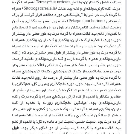
مختلف شامل کنه تارتن‌دولکه‌ای (Tetranychus urticae) همراه با گرده
ذرت، کنه تارتن‌دولکه‌ای و تخم بید غلات (Sitotroga cerealella) همراه
با گرده ذرت در شرایط آزمایشگاهی مورد مطالعه قرار گرفت. از برگ
شمعدانی (Pelargonium hortom) به عنوان بستر تخم‌گذاری و تأمین
رطوبت استفاده شد. نتایج نشان داد طول دوره رشد و نمو از تخم تا بالغ
با تغذیه از تخم بید غلات همراه با گرده ذرت به طور معنی دار بیشتر از
طول دوره با تغذیه از کنه تارتن‌دولکه‌ای و کنه تارتن‌دولکه‌ای همراه با
گرده ذرت بود. طول عمر حشرات ماده با تغذیه از تخم بید غلات همراه
با گرده ذرت به طور معنی‌دار بیشتر از طول عمر حشراتی بود که از کنه
تارتن‌دولکه‌ای همراه با گرده ذرت و کنه تارتن‌دولکه‌ای تغذیه کردند.
طول عمر حشرات نر با تغذیه از سه رژیم غذایی فاقد تفاوت معنی‌دار
بود. درصد بقا با تغذیه از کنه تارتن‌دولکه‌ای و کنه تارتن‌دولکه‌ای همراه
با گرده ذرت به طور معنی دار بیشتر از درصد بقا روی تخم بید غلات
همراه با گرده ذرت بود. طول دوره تخم‌گذاری و میزان کل تخم‌گذاری با
تغذیه از تخم بید غلات همراه با گرده ذرت به طور معنی دار بیشتر از
مقادیر متناظر با تغذیه از کنه تارتن دولکه‌ای همراه با گرده ذرت و کنه
تارتن‌دولکه‌ای بود. میانگین تخم‌گذاری روزانه با تغذیه از کنه
تارتن‌دولکه‎ای همراه با گرده ذرت و کنه تارتن‌دولکه‌ای به طور معنی دار
بیشتر از میانگین تخم گذاری روزانه با تغذیه از تخم بید غلات همراه با
گرده ذرت بود. نسبت جنسی (نسبت افراد ماده به کل) با تغذیه از تخم
بید غلات همراه با گرده ذرت بیشتر از دو غذای دیگر بود. طول
دوره‎های قبل از جفتگیری و تخم‌گذاری، رشد و نمو جنینی و درصد