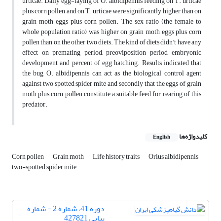
urticae. Daily egg-laying of O. albidipennis feeding on T. urticae
plus corn pollen and on T. urticae were significantly higher than on
grain moth eggs plus corn pollen. The sex ratio (the female to
whole population ratio) was higher on grain moth eggs plus corn
pollen than on the other two diets. The kind of diets didn’t have any
effect on premating period, preoviposition period, embryonic
development and percent of egg hatching. Results indicated that
the bug O. albidipennis can act as the biological control agent
against two spotted spider mite and secondly that the eggs of grain
moth plus corn pollen constitute a suitable feed for rearing of this
predator.
کلیدواژه‌ها
English
Corn pollen
Grain moth
Life history traits
Orius albidipennis
two-spotted spider mite
دوره 41، شماره 2 - شماره
پیاپی 427821