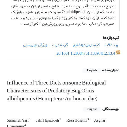
تفریخ تخم تحت تأثیر نوع غذا نبود. نتایج حاصل از این تحقیق نشان
دادند که اولاً سن O. albidipennis می‎تواند به عنوان عامل بیولوژیک
علیه کنه تارتن دو لکه‌ای به کار رود و ثانیاً تخم‌های شب پره بید غلات
همراه با گرده ذرت غذای مناسبی برای پرورش این شکارگر است.
کلیدواژه‌ها
بید غلات
کنه تارتن‌دولکه‌ای
گرده ذرت
ویژگی‎های زیستی
20.1001.1.20084781.1389.41.2.13.4
عنوان مقاله
English
Influence of Three Diets on some Biological
Characteristics of Predatory Bug Orius
albidipennis (Hemiptera: Anthocoridae)
نویسندگان
English
1
2
3
Samaneh Yari
Jalil Hajizadeh
Reza Hoseini
Asghar
4
Hoseininia