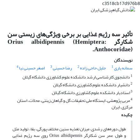
c3518cb17d976b8
تأثیر سه رژیم غذایی بر برخی ویژگی‌های زیستی سن
شکارگر Orius albidipennis (Hemiptera:
Anthocoridae).
نویسندگان
4
3
2
1
سمانه یاری
جلیل حاجی زاده
رضا حسینی
اصغر حسینی نیا
1
دانشجوی کارشناسی ارشد دانشکده علوم کشاورزی دانشگاه گیلان
2
دانشیار دانشکده علوم کشاورزی دانشگاه گیلان
3
استادیار دانشکده علوم کشاورزی دانشگاه گیلان
4
مربی پژوهشی، ایستگاه ملی تحقیقات گل و گیاهان زینتی، محلات، استان
مرکزی، ایران
چکیده
طول دوره‌های رشدی، میزان تغذیه سنین مختلف پور‌گی، بقا، تولید مثل
و طول عمر سن شکارگر Orius albidipennis روی سه رژیم غذایی