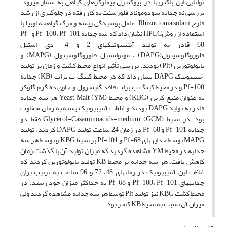
توانایی این باکتری‎ها در بیوکنترل بیمارگرهای گیاهی به شمار می‎رود.
بررسی نه جدایه سودوموناد فلورسنت به کار رفته در جلوگیری از رشد
قارچ Rhizoctonia solani، عامل پوسیدگی ریشه و مرگ گیاهچه لوبیا با
استفاده از روشHPLC نشان داد که سه جدایه Pf-100، Pf-101 و Pf-
68 قادر به تولید آنتی‎بیوتیک‎های 2 و 4- دی استیل
فلوروگلوسینول(DAPG) ، مونواستیل فلوروگلوسینول (MAPG) و
پایولوتورین (Plt) بودند. بررسی تأثیر انواع محیط کشت و زمان بر تولید
آنتی‎بیوتیک DAPG نشان داد که در محیط کینگ ب براث (KB) جدایه
Pf-100 و در محیط کینگ ب براث فاقد گلیسرول و حاوی ده گرم گلوکز
به عنوان منبع کربن (KBG) و محیط Yeast Malt (YM) هر سه جدایه
قادر به تولید DAPG بودند و غلظت آنتی‎بیوتیک بسته به زمان متفاوت
بود. در محیط Glycerol-Casaminoacids-medium (GCM) فقط دو
جدایه Pf-101 و Pf-68 در زمان 24 ساعت تولید DAPG کردند. تولید
MAPG توسط جدایه‎های Pf-68 و Pf-101 بر محیط KBG و توسط هر سه
جدایه در محیط YM مشاهده گردید که میزان تولید آن با گذشت زمان
کاهش یافت. هر سه جدایه بر محیط KB تولید پایولوتورین کردند که
غلظت این آنتی‎بیوتیک در زمان‎های 48، 72 و 96 ساعت به ترتیب برای
جدایه‎های Pf-100، Pf-101 و Pf-68 به حداکثر میزان خود رسید. در
محیط کشت KBG نیز تولید Plt توسط هر سه جدایه مشاهده گردید ولی
میزان آن نسبت به محیط KB کمتر بود.