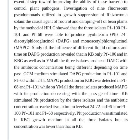
essential step toward improving the ability of these bacteria to
control plant pathogens. Investigation of nine fluorescent
pseudomonads, utilized in growth suppression of Rhizoctonia
solani, the causal agent of root rot and damping-off of bean plants,
by the method of HPLC showed that the three isolates Pf-100, Pf-
101 and Pf-68 were able to produce pyoluteorin (Plt), 2,4-
diacetylphloroglucinol (DAPG) and monoacetylphloroglucinol
(MAPG). Study of the influence of different liquid cultures and
time on DAPG production revealed that in KB only Pf-100 and in
KBG as well as in YM all the three isolates produced DAPG with
the antibiotic concentration being different depending on time
past. GCM medium stimulated DAPG production in Pf-101 and
Pf-68 within 24 h. MAPG production on KBG was detected in Pf-
68 and Pf-101, while on YM all the three isolates produced MAPG
with its production decreasing with the passage of time. KB
stimulated Plt production by the three isolates and the antibiotic
concentration reached its maximum levels at 24, 72 and 96 h for Pf-
100, Pf-101 and Pf-68, respectively. Plt production was stimulated
in KBG growth medium in all the three isolates but its
concentration was lower than that in KB.