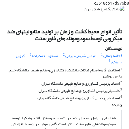
c3518cb17d976b8
تأثیر انواع محیط کشت و زمان بر تولید متابولیت‎های ضد
میکروبی توسط سودومونادهای فلورسنت
نویسندگان
3
2
1
فاطمه جمالی
عباس شریفی تهرانی
مسعود احمدزاده
کیوان
4
بهبودی
1
استادیار گروه اصلاح نباتات دانشکده کشاورزی و منابع طبیعی دانشگاه خلیج
فارس بوشهر
2
استاد پردیس کشاورزی و منابع طبیعی دانشگاه تهران
3
دانشیار پردیس کشاورزی و منابع طبیعی دانشگاه تهران
4
استادیار پردیس کشاورزی و منابع طبیعی دانشگاه تهران
چکیده
شناسایی عوامل محیطی که در تنظیم بیوسنتز آنتی‎بیوتیک‎ها توسط
سودومونادهای فلورسنت مؤثر است گامی مؤثر در زمینه افزایش