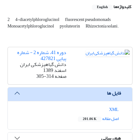
کلیدواژه‌ها
English
2
4-diacetylphloroglucinol
fluorescent pseudomonads
Monoacetylphloroglucinol
pyoluteorin
Rhizoctonia solani.
دوره 41، شماره 2 - شماره
پیاپی 427821
دانش گیاهپزشکی ایران
اسفند 1389
صفحه
305-314
فایل ها
XML
اصل مقاله
201.06 K
هم رسانی