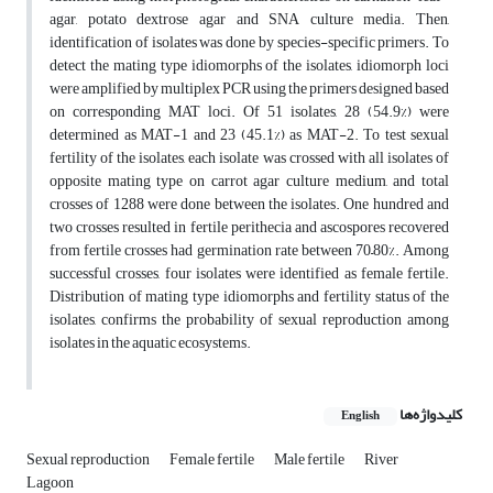
agar, potato dextrose agar and SNA culture media. Then,
identification of isolates was done by species-specific primers. To
detect the mating type idiomorphs of the isolates, idiomorph loci
were amplified by multiplex PCR using the primers designed based
on corresponding MAT loci. Of 51 isolates, 28 (54.9%) were
determined as MAT-1 and 23 (45.1%) as MAT-2. To test sexual
fertility of the isolates, each isolate was crossed with all isolates of
opposite mating type on carrot agar culture medium, and total
crosses of 1288 were done between the isolates. One hundred and
two crosses resulted in fertile perithecia and ascospores recovered
from fertile crosses had germination rate between 70–80%. Among
successful crosses, four isolates were identified as female fertile.
Distribution of mating type idiomorphs and fertility status of the
isolates, confirms the probability of sexual reproduction among
isolates in the aquatic ecosystems.
کلیدواژه‌ها
English
Sexual reproduction
Female fertile
Male fertile
River
Lagoon