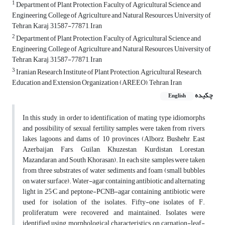
1
Department of Plant Protection, Faculty of Agricultural Science and
Engineering, College of Agriculture and Natural Resources, University of
Tehran, Karaj, 31587-77871, Iran
2
Department of Plant Protection, Faculty of Agricultural Science and
Engineering, College of Agriculture and Natural Resources, University of
Tehran, Karaj, 31587-77871, Iran
3
Iranian Research Institute of Plant Protection, Agricultural Research,
Education and Extension Organization (AREEO), Tehran, Iran
چکیده
English
In this study, in order to identification of mating type idiomorphs
and possibility of sexual fertility samples were taken from rivers,
lakes, lagoons and dams of 10 provinces (Alborz, Bushehr, East
Azerbaijan, Fars, Guilan, Khuzestan, Kurdistan, Lorestan,
Mazandaran and South Khorasan). In each site, samples were taken
from three substrates of water, sediments and foam (small bubbles
on water surface). Water-agar containing antibiotic and alternating
light in 25°C and peptone-PCNB-agar containing antibiotic were
used for isolation of the isolates. Fifty-one isolates of F.
proliferatum were recovered and maintained. Isolates were
identified using morphological characteristics on carnation-leaf-