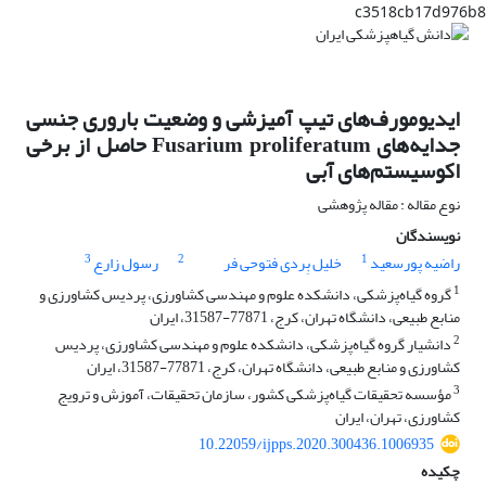
c3518cb17d976b8
ایدیومورف‌های تیپ آمیزشی و وضعیت باروری جنسی
جدایه‌های Fusarium proliferatum حاصل از برخی
اکوسیستم‌های آبی
نوع مقاله : مقاله پژوهشی
نویسندگان
3
2
1
راضیه پورسعید
خلیل بِردی فتوحی فر
رسول زارع
1
گروه گیاه‌پزشکی، دانشکده علوم و مهندسی کشاورزی، پردیس کشاورزی و
منابع طبیعی، دانشگاه تهران، کرج، 77871-31587، ایران
2
دانشیار گروه گیاه‌پزشکی، دانشکده علوم و مهندسی کشاورزی، پردیس
کشاورزی و منابع طبیعی، دانشگاه تهران، کرج، 77871-31587، ایران
3
مؤسسه تحقیقات گیاه‌پزشکی کشور، سازمان تحقیقات، آموزش و ترویج
کشاورزی، تهران، ایران
10.22059/ijpps.2020.300436.1006935
چکیده