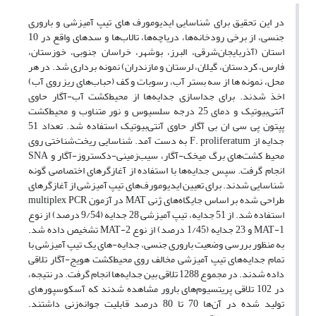
در این تحقیق برای شناسایی ایدیومورف های تیپ آمیزشی و باروری
جنسی، از برخی رودخانه‌ها، دریاچه‌ها، تالاب‌ها و سدهای واقع در 10
استان (آذربایجان‌شرقی، البرز، بوشهر، خراسان جنوبی، خوزستان،
فارس، کردستان، گیلان، لرستان و مازندران) نمونه برداری شد. در هر
محل، نمونه ها از سه بستر آب، رسوبات و کف (حباب‌های ریز روی آب)
اخذ شدند. برای جداسازی جدایه‌ها از محیط‌کشت آب-آگار حاوی
آنتی‌بیوتیک و دمای 25 درجه سلسیوس و نور متناوب و محیط‌کشت
پپتون پی سی ان بی آگار حاوی آنتی‌بیوتیک استفاده شد. تعداد 51
جدایه از F. proliferatum به دست آمد. شناسایی ریخت‌شناختی روی
محیط کشت‌های برگ میخک-آگار، سیب‌زمینی-دکستروز-آگار و SNA
انجام گرفت. سپس جدایه‌ها با استفاده از آغازگرهای اختصاصی گونه
شناسایی شدند. برای تعیین ایدیومورف‌های تیپ آمیزشی از آغازگرهای
طراحی شده بر اساس جایگاه‌های ژنی MAT در آزمون multiplex PCR
استفاده شد. از 51 جدایه، تیپ آمیزشی 28 جدایه (9/54 درصد) از نوع
MAT-1 و 23 جدایه (1/45 درصد) از نوع MAT-2 تشخیص داده شد.
به منظور بررسی وضعیت باروری جنسی، جدایه-های یک تیپ آمیزشی با
تمام جدایه‌های تیپ آمیزشی مخالف روی محیط‌کشت هویج-آگار تلاقی
داده شدند. در مجموع 1288 تلاقی بین جدایه‌ها انجام گرفت. در نتیجه،
در 102 تلاقی پریتسیوم‌های بارور مشاهده شدند که آسکوسپورهای
تولید شده در آن‌ها 70 تا 80 درصد قابلیت جوانه‌زنی داشتند.