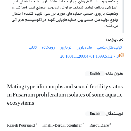
پریتسیوم‌ها در تلاقی‌های چهار جدایه ماده بارور با جدایه‌های تیپ
آمیزشی مخالف تولید شدند. فراوانی ایدیومورف‌های تیپ آمیزشی و
وضعیت باروری جنسی جدایه‌های مورد بررسی، تایید کننده احتمال
وقوع تولیدمثل جنسی بین جدایه‌های این گونه در اکوسیستم های آبی
می‌باشد.
کلیدواژه‌ها
تولیدمثل جنسی
ماده بارور
نر بارور
رودخانه
تالاب
20.1001.1.20084781.1399.51.2.7.8
عنوان مقاله
English
Mating type idiomorphs and sexual fertility status
in Fusarium proliferatum isolates of some aquatic
ecosystems
نویسندگان
English
1
2
3
Razieh Poursaeid
Khalil-Berdi Fotouhifar
Rasoul Zare