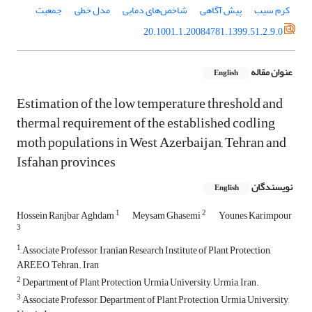
کرم سیب
پیش آگاهی
شاخص‌های دمایی
مدل خطی
جمعیت
20.1001.1.20084781.1399.51.2.9.0
عنوان مقاله
English
Estimation of the low temperature threshold and
thermal requirement of the established codling
moth populations in West Azerbaijan, Tehran and
Isfahan provinces
نویسندگان
English
1
2
Hossein Ranjbar Aghdam
Meysam Ghasemi
Younes Karimpour
3
1
َAssociate Professor, Iranian Research Institute of Plant Protection,
AREEO, Tehran. Iran
2
Department of Plant Protection, Urmia University, Urmia, Iran.
3
Associate Professor, Department of Plant Protection, Urmia University,