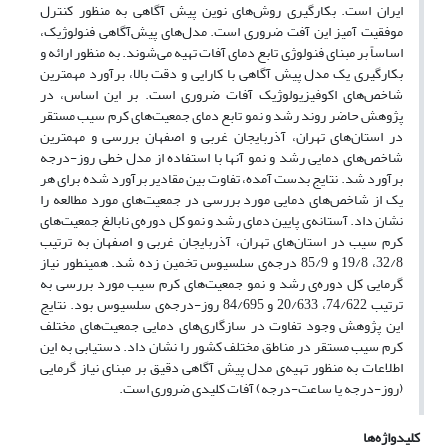
ایران است. بکارگیری روش‌های نوین پیش آگاهی به منظور کنترل
موفقیت آمیز این آفت ضروری است. مدل‌های پیش‌آگاهی فنولوژیک،
اساساً بر مبنای فنولوژی تابع دمای آفات تهیه می‌شوند. به منظور ارائه‌ و
بکارگیری یک مدل پیش آگاهی با کارایی و دقت بالا، برآورد مهمترین
شاخص‌های اکوفیزیولوژیک آفات ضروری است. بر این اساس، در
پژوهش حاضر روند رشد و نمو تابع دمای جمعیت‌های کرم سیب مستقر
در استان‌های تهران، آذربایجان غربی و اصفهان بررسی و مهمترین
شاخص‌های دمایی رشد و نمو آنها با استفاده از مدل‌ خطی روز-درجه
برآورد شد. نتایج بدست آمده، تفاوت بین مقادیر برآورد شده برای هر
یک از شاخص‌های دمایی مورد بررسی در جمعیت‌های مورد مطالعه را
نشان داد. آستانه‌ی پایین دمای رشد و نمو کل دوره‌ی نابالغ جمعیت‌های
کرم سیب در استان‌های تهران، آذربایجان غربی و اصفهان به ترتیب
32/8، 19/8 و 85/9 درجه‌ی سلسیوس تخمین زده شد. همینطور نیاز
گرمایی کل دوره‌ی رشد و نمو جمعیت‌های کرم سیب مورد بررسی به
ترتیب 74/622، 20/633 و 84/695 روز-درجه‌ی سلسیوس بود. نتایج
این پژوهش وجود تفاوت‌ در سازگاری‌های دمایی جمعیت‌های مختلف
کرم سیب مستقر در مناطق مختلف کشور را نشان داد. دستیابی به این
اطلاعات به منظور تهیه‌ی مدل پیش آگاهی دقیق بر مبنای نیاز گرمایی
(روز-درجه یا ساعت-درجه) آفات کلیدی ضروری است.
کلیدواژه‌ها