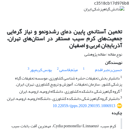
c3518cb17d976b8
تخمین آستانه‌ی پایین دمای رشدونمو و نیاز گرمایی
جمعیت‌های کرم سیب مستقر در استان‌های تهران،
آذربایجان غربی و اصفهان
نوع مقاله : مقاله پژوهشی
نویسندگان
3
2
1
حسین رنجبر اقدم
میثم قاسمی
یونس کریمپور
1
دانشیار بخش تحقیقات حشره شناسی کشاورزی، موسسه تحقیقات گیاه
پزشکی کشور، سازمان تحقیقات، آموزش و ترویج کشاورزی، تهران، ایران.
2
گروه گیاهپزشکی دانشکده کشاورزی، دانشگاه ارومیه، ارومیه، ایران
3
دانشیار گروه گیاهپزشکی دانشکده کشاورزی، دانشگاه ارومیه، ارومیه، ایران
10.22059/ijpps.2020.290195.1006913
چکیده
کرم سیب، Cydia pomonella (Linnaeus)، مهمترین آفت باغات سیب