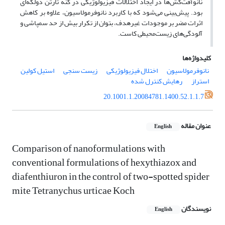
نانوآفت‌کش‌ها در ایجاد اختلالات فیزیولوژیکی در کنه تارتن دولکه‌ای
بود. پیش‌بینی می‌شود که با کاربرد نانوفرمولاسیون، علاوه بر کاهش
اثرات مضر بر موجودات غیرهدف، ‌بتوان از تکرار بیش از حد سمپاشی و
آلودگی‌های زیست‌محیطی کاست.
کلیدواژه‌ها
نانوفرمولاسیون
اختلال فیزیولوژیکی
زیست سنجی
استیل کولین
استراز
رهایش کنترل شده
20.1001.1.20084781.1400.52.1.1.7
عنوان مقاله
English
Comparison of nanoformulations with
conventional formulations of hexythiazox and
diafenthiuron in the control of two-spotted spider
mite Tetranychus urticae Koch
نویسندگان
English