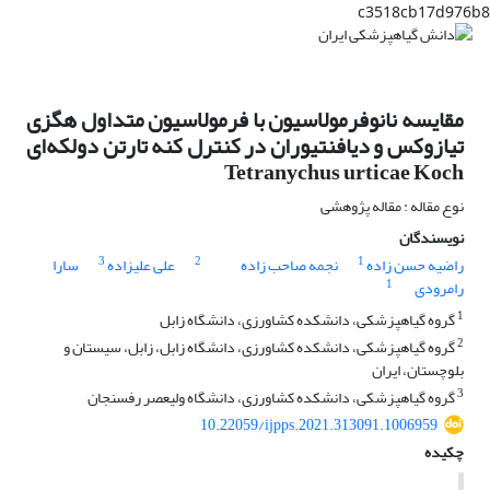
c3518cb17d976b8
مقایسه نانوفرمولاسیون با فرمولاسیون متداول هگزی
تیازوکس و دیافنتیوران در کنترل کنه تارتن دولکه‌ای
Tetranychus urticae Koch
نوع مقاله : مقاله پژوهشی
نویسندگان
3
2
1
راضیه حسن زاده
نجمه صاحب زاده
علی علیزاده
سارا
1
رامرودی
1
گروه گیاهپزشکی، دانشکده کشاورزی، دانشگاه زابل
2
گروه گیاهپزشکی، دانشکده کشاورزی، دانشگاه زابل، زابل، سیستان و
بلوچستان، ایران
3
گروه گیاهپزشکی، دانشکده کشاورزی، دانشگاه ولیعصر رفسنجان
10.22059/ijpps.2021.313091.1006959
چکیده