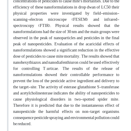
concentrations of pesticides to cause mite’s mortalities. Due to the
efficiency of these nanoformulations in drop dwan of LC50, their
physical properties were investigated by field-emission-
scanning-electron microscope (FESEM), and infrared-
spectroscopy (FTIR). Physical results showed that the
nanoformulations had the size of 30 nm and the main groups were
observed in the peak of nanoparticles and pesticides in the final
peak of nanopesticides. Evaluation of the acaricidal effects of
nanoformulations showed a significant reduction in the effective
dose of pesticides to cause mite mortality. The results showed that
nanohexythiazox and nanodiafenthiuron could be used effectively
for controlling T.urticae. The results of the release of
nanoformulations showed their controllable performance to
prevent the loss of the pesticide active ingredient and delivery to
the target-site. The activity of esterase, glutathione S-transferase,
and acetylcholinesterase indicates the ability of nanopesticides to
cause physiological disorders in two-spotted spider mite.
Therefore, it is predicted that due to the instantaneous effect of
nanopesticide, the harmful effects on non-target organisms,
consequence pesticide spraying, and environmental pollution could
be reduced.