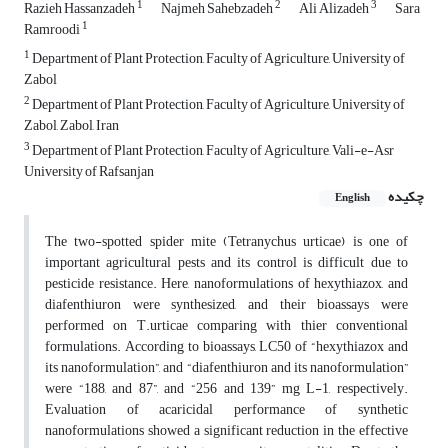
1
2
3
Razieh Hassanzadeh
Najmeh Sahebzadeh
Ali Alizadeh
Sara
1
Ramroodi
1
Department of Plant Protection, Faculty of Agriculture, University of
Zabol
2
Department of Plant Protection, Faculty of Agriculture, University of
Zabol, Zabol, Iran
3
Department of Plant Protection, Faculty of Agriculture, Vali-e-Asr
University of Rafsanjan
چکیده
English
The two-spotted spider mite (Tetranychus urticae) is one of
important agricultural pests and its control is difficult due to
pesticide resistance. Here, nanoformulations of hexythiazox, and
diafenthiuron were synthesized, and their bioassays were
performed on T.urticae comparing with thier conventional
formulations. According to bioassays, LC50 of “hexythiazox and
its nanoformulation”, and “diafenthiuron and its nanoformulation”
were “188, and 87”, and “256 and 139” mg L-1, respectively.
Evaluation of acaricidal performance of synthetic
nanoformulations showed a significant reduction in the effective