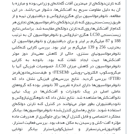
کنه تارتن‌دولکه‌ای از مهمترین آفات گلخانه‌ای و زراعی بوده و مبارزه با
آن به ‌دلیل مقاومت سریع به آفت‌‌کش‌ها، دشوار می-‌باشد. در این
مطالعه، نانوفرمولاسیون برای‌ هگزی‌تیازوکس و دیافنتیوران تهیه و از
طریق زیست‌سنجی روی کنه تارتن‌دولکه‌ای با فرمولاسیون‌های تجاری هر
کدام از آفت‌کش‌ها روی کنه تارتن دولکه‌ای مقایسه شد. براساس نتایج
زیست‌سنجی LC50 هگزی-تیازوکس و نانو‌فرمولاسیون آن به ترتیب
188 و 87 میلی‌گرم بر لیتر و برای دیافنتیوران و نانو‌فرمولاسیون آن
به‌ترتیب 256 و 139 میلی‌گرم بر لیتر بود. بررسی کارایی کنه‌کشی
نانوفرمولاسیونهای سنتزی، حاکی از کاهش معنی‌دار دوز موثر
آفت‌کش‌ها جهت ایجاد تلفات کنه بود. باتوجه به کارایی
نانوفرمولاسیون‌ در کاهش میزان LC50، خصوصیات فیزیکی آنها با
میکروسکوپ الکترونی-روبشی (FESEM) و طیف‌سنجی‌مادون‌قرمز
(FTIR) بررسی گردید. نتایج بررسی‌های فیزیکی نشان داد که
نانوفرمولاسیون‌ها دارای اندازه تقریبی 30 نانومتر بوده که گروه‌های
عاملی اصلی در پیک نانوذرات و آفت‌کش‌ها در پیک نهایی
نانو‌آفت‌کش‌ها مشاهده شد. نتایج نشان داد که نانوهگزی‌تیازوکس و
نانودیافنتیوران بطور موثر می‌توانند در کنترل کنه تارتن دولکه‌ای
استفاده شوند. نتایج رهاسازی کنترل‌شده نانوفرمولاسیون‌ها، بیانگر
عملکرد اختصاصی و قابل کنترل آن‌ها برای جلوگیری از هدر‌رفت ماده
مؤثره آفت-کش و رسیدن به مکان هدف بود. بررسی فعالیت استراز،
گلوتاتیون‌اس‌ترنسفراز و استیل‌کولین‌استراز بیانگر توانایی