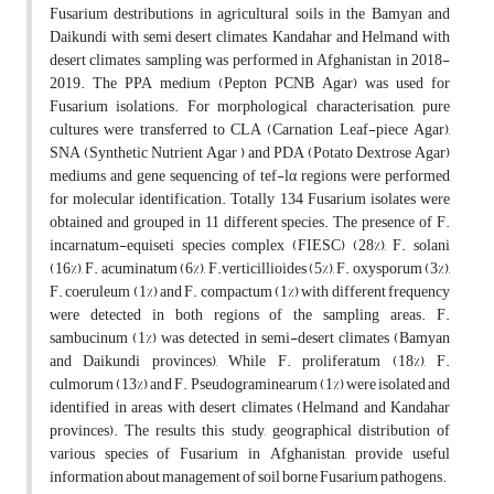
Fusarium destributions in agricultural soils in the Bamyan and
Daikundi with semi desert climates, Kandahar and Helmand with
desert climates, sampling was performed in Afghanistan in 2018-
2019. The PPA medium (Pepton PCNB Agar) was used for
Fusarium isolations. For morphological characterisation, pure
cultures were transferred to CLA (Carnation Leaf-piece Agar),
SNA (Synthetic Nutrient Agar ) and PDA (Potato Dextrose Agar)
mediums and gene sequencing of tef-lα regions were performed
for molecular identification. Totally 134 Fusarium isolates were
obtained and grouped in 11 different species. The presence of F.
incarnatum-equiseti species complex (FIESC) (28%), F. solani
(16%), F. acuminatum (6%), F.verticillioides (5%), F. oxysporum (3%),
F. coeruleum (1%) and F. compactum (1%) with different frequency
were detected in both regions of the sampling areas. F.
sambucinum (1%) was detected in semi-desert climates (Bamyan
and Daikundi provinces), While F. proliferatum (18%), F.
culmorum (13%) and F. Pseudograminearum (1%) were isolated and
identified in areas with desert climates (Helmand and Kandahar
provinces). The results this study, geographical distribution of
various species of Fusarium in Afghanistan, provide useful
information about management of soil borne Fusarium pathogens.