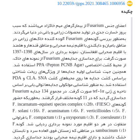
10.22059/ijpps.2021.308465.1006956
چکیده
اعضای جنس Fusarium از بیمارگرهای مهم خاکزاد می‌باشند که سبب
بروز خسارت جدی در تولید محصولات زراعی و باغی در دنیا می‌گردند.
به‌منظور بررسی گونه‌های Fusarium آلوده کننده خاک‌های زراعی در
مناطق بامیان و دایکندی با اقلیم نیمه صحرایی و مناطق قندهار و هلمند
با اقلیم صحرایی افغانستان، نمونه برداری در سال‌های 1398-1397
صورت گرفت. برای جداسازی جدایه‌های Fusarium از نمونه های خاک،
از محیط کشت اختصاصی PPA (Pepton PCNB Agar) استفاده شد.
همچنین جهت شناسایی اولیه جدایه‌ها از ویژگی‌های ریخت شناختی
براساس کشت جدایه ها روی محیط‌های کشت CLA، SNA و PDA
استفاده شد. به منظور شناسایی مولکولی جدایه‌ها توالی یابی بر اساس
ناحیه ی ژنی tef-1α صورت گرفت. در مجموع 134 جدایه Fusarium
جداسازی گردید که در 11 گونه مختلف قرار گرفتند. به‌طوریکه حضور
گونه‌های (FIESC) F. incarnatum-equiseti species complex (%28)،
F. solani (%16)، F. acuminatum (%6)، F. verticillioides (%5)، F.
oxysporum (%3)، F. coeruleum(%1) و F. compactum (%1) با فراوانی
متفاوت در هر دو اقلیم مورد نمونه برداری ردیابی شد. گونهF.
sambucinum (%1) در مناطقی که زمستان فوق العاده سرد و تابستان
خشک داشتند و دارای اقلیم نیمه صحرایی بودند جداسازی گردید.