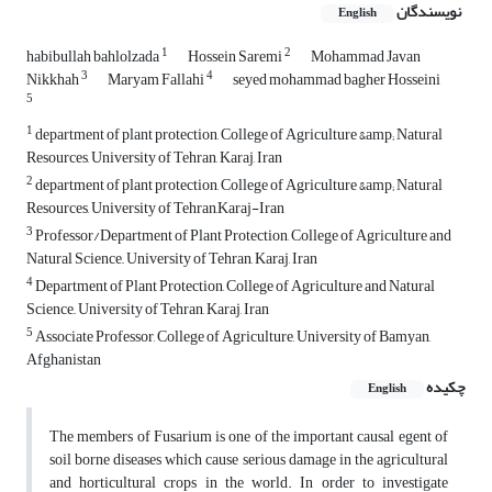
نویسندگان
English
1
2
habibullah bahlolzada
Hossein Saremi
Mohammad Javan
3
4
Nikkhah
Maryam Fallahi
seyed mohammad bagher Hosseini
5
1
department of plant protection, College of Agriculture &amp; Natural
Resources, University of Tehran, Karaj, Iran
2
department of plant protection, College of Agriculture &amp; Natural
Resources, University of Tehran,Karaj-Iran
3
Professor/Department of Plant Protection, College of Agriculture and
Natural Science,, University of Tehran, Karaj, Iran
4
Department of Plant Protection, College of Agriculture and Natural
Science,, University of Tehran, Karaj, Iran
5
Associate Professor, College of Agriculture, University of Bamyan,
Afghanistan
چکیده
English
The members of Fusarium is one of the important causal egent of
soil borne diseases which cause serious damage in the agricultural
and horticultural crops in the world. In order to investigate