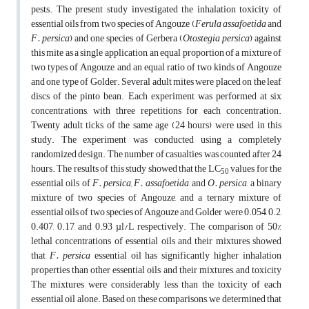
pests. The present study investigated the inhalation toxicity of
essential oils from two species of Angouze (
Ferula assafoetida
and
F. persica
) and one species of Gerbera (
Otostegia persica
) against
this mite as a single application, an equal proportion of a mixture of
two types of Angouze, and an equal ratio of two kinds of Angouze
and one type of Golder. Several adult mites were placed on the leaf
discs of the pinto bean. Each experiment was performed at six
concentrations, with three repetitions for each concentration.
Twenty adult ticks of the same age (24 hours) were used in this
study. The experiment was conducted using a completely
randomized design. The number of casualties was counted after 24
hours. The results of this study showed that the LC
values for the
50
essential oils of
F. persica, F. assafoetida
, and
O. persica
, a binary
mixture of two species of Angouze, and a ternary mixture of
essential oils of two species of Angouze and Golder were 0.054, 0.2,
0.407, 0.17, and 0.93 µl/L respectively. The comparison of 50%
lethal concentrations of essential oils and their mixtures showed
that
F. persica
essential oil has significantly higher inhalation
properties than other essential oils and their mixtures, and toxicity
The mixtures were considerably less than the toxicity of each
essential oil alone. Based on these comparisons, we determined that