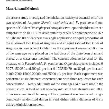
Materials and Methods
the present study investigated the inhalation toxicity of essential oils from
two species of Angouze (
Ferula assafoetida
and
F. persica
) and one
species of Golder (
Otostegia persica
) against two-spotted spider mites at a
temperature of 30 ± 1 °C, relative humidity of 50± 5 %, photoperiod of 16 h
of light and 8 h of darkness as a single application, an equal proportion of
the mixture of two types of Angouze, and an equal ratio of two kinds of
Angouze and one type of Golder. For the experiment, several adult mites
of the same age were placed on the leaf discs of the pinto bean plant and
placed on a water agar medium. The concentration series used for the
bioassay with
F.assafoetida
,
F. persica
, and
O. persica
species included 0,
50, 75, 150, 250, and 300 µL per liter; 0, 17, 35, 50, 70, and 80 µL per liter; and
0, 400, 7000, 15000, 20000, and 25000 µL per liter. Each experiment was
performed at six different concentrations, with three replicates for each
concentration. Twenty adult mites of the same age (24 h) were used in the
present study. A total of 360 one-day-old adult female mites and 1800
mites were used in all bioassays. The experiment was conducted using a
completely randomized design in Petri dishes with a diameter of 6 cm
using the inhalation method.