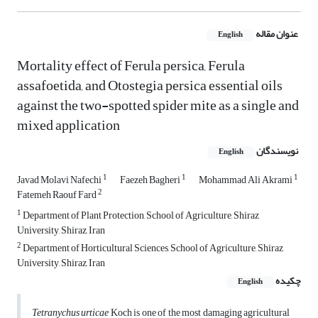
عنوان مقاله
English
Mortality effect of Ferula persica, Ferula
assafoetida, and Otostegia persica essential oils
against the two-spotted spider mite as a single and
mixed application
نویسندگان
English
1
1
1
Javad Molavi Nafechi
Faezeh Bagheri
Mohammad Ali Akrami
2
Fatemeh Raouf Fard
1
Department of Plant Protection, School of Agriculture, Shiraz
University, Shiraz, Iran
2
Department of Horticultural Sciences, School of Agriculture, Shiraz
University, Shiraz, Iran
چکیده
English
Tetranychus urticae
Koch is one of the most damaging agricultural