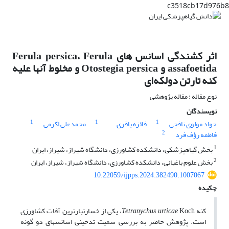
c3518cb17d976b8
اثر کشندگی اسانس ‌های Ferula persica، Ferula
assafoetida و Otostegia persica و مخلوط آنها علیه
کنه تارتن دولکه‌ای
نوع مقاله : مقاله پژوهشی
نویسندگان
1
1
1
جواد مولوی نافچی
فائزه باقری
محمدعلی اکرمی
2
فاطمه رؤف فرد
1
بخش گیاهپزشکی، دانشکده کشاورزی، دانشگاه شیراز، شیراز، ایران
2
بخش علوم باغبانی، دانشکده کشاورزی، دانشگاه شیراز، شیراز، ایران
10.22059/ijpps.2024.382490.1007067
چکیده
کنه
Tetranychus urticae
Koch، یکی از خسارت­بارترین آفات کشاورزی
است. پژوهش حاضر به بررسی سمیت تدخینی اسانس­های دو گونه