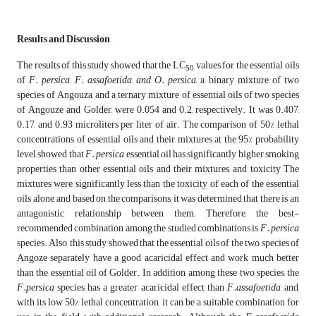
Results and Discussion
The results of this study showed that the LC
values ​​for the essential oils
50
of
F. persica
,
F. assafoetida
,
and O. persica
, a binary mixture of two
species of Angouza, and a ternary mixture of essential oils of two species
of Angouze and Golder, were 0.054 and 0.2, respectively. It was 0.407,
0.17, and 0.93 microliters per liter of air. The comparison of 50% lethal
concentrations of essential oils and their mixtures at the 95% probability
level showed that
F. persica
essential oil has significantly higher smoking
properties than other essential oils and their mixtures, and toxicity The
mixtures were significantly less than the toxicity of each of the essential
oils alone, and based on the comparisons, it was determined that there is an
antagonistic relationship between them; Therefore, the best-
recommended combination among the studied combinations is
F. persica
species. Also, this study showed that the essential oils of the two species of
Angoze separately have a good acaricidal effect and work much better
than the essential oil of Golder. In addition, among these two species, the
F.persica
species has a greater acaricidal effect than
F.assafoetida
, and,
with its low 50% lethal concentration, it can be a suitable combination for