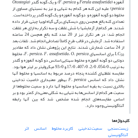
آنغوزه (
Ferula assafoetida
و
F. persica
)
و یک گونه گلدر (
Otostegia
persica
) علیه این کنه هر کدام به تنهایی و نیز به نسبت­های مساوی از
مخلوط‌ دو گونه آنغوزه و ‌ دو گونه آنغوزه و یک گونه گلدر پرداخته است.
تعدادی کنه بالغ هم‌سن روی دیسک­های برگی گیاه لوبیا چیتی، قرار داده
شدند. هر کدام از آزمایش­ها با شش غلظت و سه تکرار به ازای هر غلظت
انجام شد؛ در هر تکرار نیز از 20 عدد کنه بالغ هم‌سن 24 ساعته
استفاده شد. آزمایش در قالب طرح کاملاً تصادفی انجام شد. تلفات بعد
از 24 ساعت شمارش شدند. نتایج این پژوهش نشان داد که مقادیر
LC
برای اسانس­های
O. persica
،
F. assafoetida
،
F. persica
،
مخلوط
50
دوتایی دو گونه آنغوزه و مخلوط سه­تایی اسانس دو گونه آنغوزه و گلدر
به ترتیب 054/0، 2/0، 407/0، 17/0 و 93/0 میکرولیتر بر لیتر هوا بود.
مقایسه غلظت­های کشنده پنجاه درصد مربوط به اسانس­ها و مخلوط آنها
نشان داد که اسانس
F. persica
به­طور معنی­داری خاصیت تدخینی
بالاتری نسبت به بقیه اسانس­ها و مخلوط آن­ها دارد و سمیت مخلوط‌ها از
سمیت هر کدام از اسانس‌ها به تنهایی به شکلی معنی‌دار کمتر بود و بر
اساس مقایسه‌های انجام شده مشخص شد که بین آنها رابطه
آنتاگونیستی وجود دارد.
کلیدواژه‌ها
زیست‌سنجی
سمیت تدخینی
کاربرد مخلوط
اسانس
اثر
آنتاگونیستی