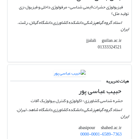
فیزیولوژی حشرات(ایمنی شناسی- مرفولوژی داخلی و فیزیول<زی
تولید مثل)
استاد گروه گیاهپزشکی دانشکده کشاورزی دانشگاه گیلان، رشت.
ایران
guilan.ac.ir
jjalali
01333324521
هیات تحریریه
حبیب عباسی پور
حشره شناسی کشاورزی- اکولوژی و کنترل بیولوژیک آفات
استاد گروه گیاهپزشکی دانشکده کشاورزی دانشگاه شاهد، تهران.
ایران
shahed.ac.ir
abasipour
0000-0001-6589-7363