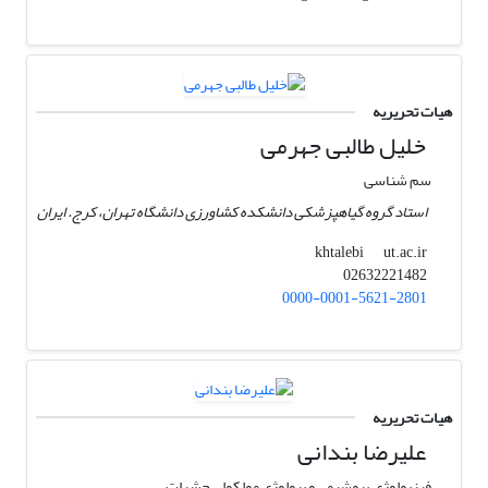
هیات تحریریه
خلیل طالبی جهرمی
سم شناسی
استاد گروه گیاهپزشکی دانشکده کشاورزی دانشگاه تهران، کرج. ایران
ut.ac.ir
khtalebi
02632221482
0000-0001-5621-2801
هیات تحریریه
علیرضا بندانی
فیزیولوژی, بیوشیمی و بیولوژی مولکولی حشرات