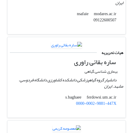
ایران
modares.ac.ir
nsafaie
09122600507
هیات تحریریه
ساره بقائی راوری
بیماری شناسی گیاهی
دانشیار گروه گیاهپزشکی دانشکده کشاورزی دانشگاه فردوسی،
مشهد. ایران
ferdowsi.um.ac.ir
s.baghaee
0000-0002-9881-447X