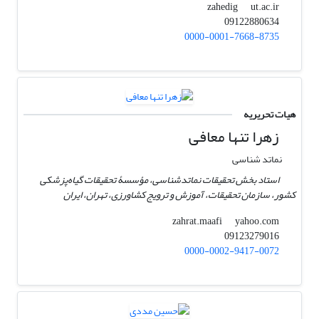
ut.ac.ir
zahedig
09122880634
0000-0001-7668-8735
هیات تحریریه
زهرا تنها معافی
نماتد شناسی
استاد بخش تحقیقات نماتدشناسی، مؤسسۀ تحقیقات گیاه‌پزشکی
کشور، سازمان تحقیقات، آموزش و ترویج کشاورزی، تهران، ایران
yahoo.com
zahrat.maafi
09123279016
0000-0002-9417-0072