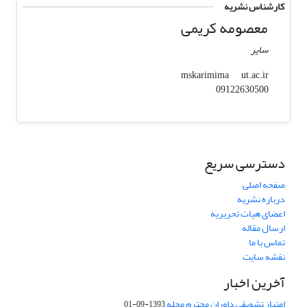
کارشناس نشریه
معصومه کریمی
سایر
ut.ac.ir
mskarimima
09122630500
دسترسی سریع
صفحه اصلی
درباره نشریه
اعضای هیات تحریریه
ارسال مقاله
تماس با ما
نقشه سایت
آخرین اخبار
امتیاز تشویقی داوران محترم مجله
1393-09-01