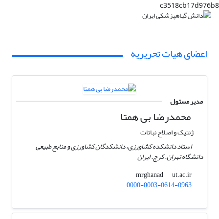
c3518cb17d976b8
اعضای هیات تحریریه
مدیر مسئول
محمدرضا بی همتا
ژنتیک و اصلاح نباتات
استاد دانشکده کشاورزی، دانشکدگان کشاورزی و منابع طبیعی
دانشگاه تهران. کرج. ایران
ut.ac.ir
mrghanad
0000-0003-0614-0963