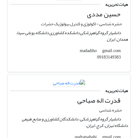
هیات تحریریه
حسین مددی
حشره شناسی - اکولوژی و کنترل بیولوژیک حشرات
دانشیار گروه گیاهپزشکی دانشکده کشاورزی دانشگاه بوعلی سینا.
همدان. ایران
gmail.com
madadiho
09183149383
هیات تحریریه
قدرت اله صباحی
حشره شناسی
دانشیار گروه گیاهپزشکی، دانشکدگان کشاورزی و منابع طبیعی
دانشگاه تهران، کرج، ایران.
gmail.com
qodratsabahi