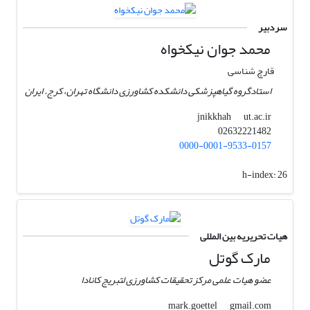
سردبیر
محمد جوان نیکخواه
قارچ شناسی
استادگروه گیاهپزشکی دانشکده کشاورزی دانشگاه تهران، کرج. ایران
ut.ac.ir
jnikkhah
02632221482
0000-0001-9533-0157
h-index:
26
هیات تحریریه بین المللی
مارک گوتل
عضو هیات علمی مرکز تحقیقات کشاورزی لتبریج کانادا
gmail.com
mark.goettel