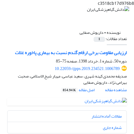
c3518cb17d976b8
نویسنده =
داریوش صفایی
تعداد مقالات:
1
ارزیابی مقاومت برخی ارقام گندم نسبت به بیماری پاخوره غلات
دوره 50، شماره 1، خرداد 1398، صفحه
75-85
10.22059/ijpps.2019.234521.1006789
صدیقه محمدی کهنه شهری، سعید عباسی، مهیار شیخ الاسلامی، صحبت
بهرامی نژاد، داریوش صفایی
مشاهده مقاله
اصل مقاله
854.94 K
مقالات آماده انتشار
شماره جاری