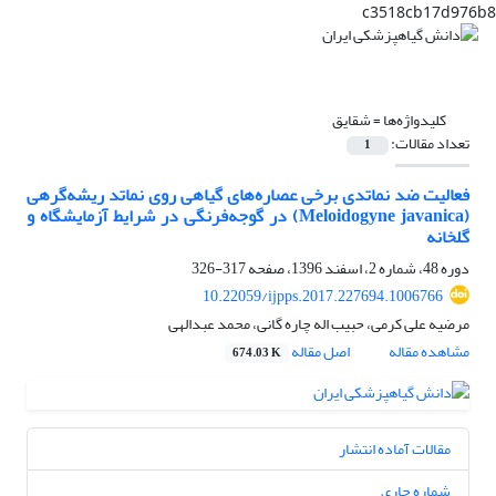
c3518cb17d976b8
کلیدواژه‌ها =
شقایق
تعداد مقالات:
1
فعالیت ضد نماتدی برخی عصاره‌های گیاهی روی نماتد ریشه‌گرهی
(Meloidogyne javanica) در گوجه‌فرنگی در شرایط آزمایشگاه و
گلخانه
دوره 48، شماره 2، اسفند 1396، صفحه
317-326
10.22059/ijpps.2017.227694.1006766
مرضیه علی کرمی، حبیب اله چاره گانی، محمد عبدالهی
مشاهده مقاله
اصل مقاله
674.03 K
مقالات آماده انتشار
شماره جاری