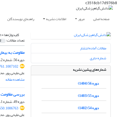
c3518cb17d976b8
صفحه اصلی
مرور
اطلاعات نشریه
راهنمای نویسندگان
کلیدواژه‌ها =
m
تعداد مقالات:
2
مقالات آماده انتشار
مقاومت به بیما
شماره جاری
دوره 56، شماره 2، دی 1404، صفحه
761.1007102
شماره‌های پیشین نشریه
علی ملیحی پور، م
مشاهده مقاله
دوره 56 (1404)
بررسی مقاومت به بیماری ب
دوره 55 (1403)
دوره 49، شماره 1، شهریور 1397، صفحه
دوره 54 (1402)
550.1006763
علی ملیحی پور، م