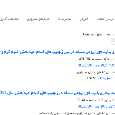
ارسال مقاله
داوران
تماس با ما
فرم های ضروری
اطلاعات آماری
Fusarium graminearu
ری بلایت فوزاریومی سنبله در بین ژنوتیپ‌های گندم امیدبخش اقلیم گرم
381-401
10.22059/ijpps.2026.409
حمدعلی دهقان، کمال شهبازی
اصل مقاله
1.34 M
لایت فوزاریومی سنبله در ژنوتیپ‌های گندم امیدبخش سال 1392 اقلیم گرم و خشک جنوب کشور در شرایط مزرعه و گلخانه
41-55
10.22059/ijpps.2018.227
حمدعلی دهقان، کمال شهبازی، محسن اسماعیل زاده مقدم