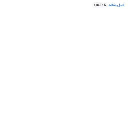
اصل مقاله
418.97 K