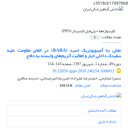
c3518cb17d976b8
کلیدواژه‌ها =
پلی‌فنل اکسیداز (PPO)
تعداد مقالات:
1
نقش بتا آمینوبوتریک اسید (BABA) در القای مقاومت علیه
سفیدک داخلی خیار و فعالیت آنزیم‌های وابسته به دفاع
دوره 49، شماره 1، شهریور 1397، صفحه
143-154
10.22059/ijpps.2018.246254.1006812
سمیرا مشایخی، حمیدرضا علیزاده، امیررضا امیرمیجانی، خدیجه سالاری
مشاهده مقاله
اصل مقاله
620.53 K
مقالات آماده انتشار
شماره جاری