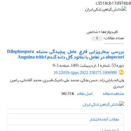
c3518cb17d976b8
کلیدواژه‌ها =
شاخص
تعداد مقالات:
1
بررسی بیماری‌زایی قارچ عامل پیچیدگی سنبله Dilophospora
alopecuri در تعامل با نماتود گال دانه گندم Anguina tritici
دوره 53، شماره 1، اردیبهشت 1401، صفحه
1-9
10.22059/ijpps.2022.330275.1006980
ولی اله بابایی زاد، حسن ملکی، محمد علی تاجیک قنبری، محمد آقاجانی، رامین
حیدری
مشاهده مقاله
اصل مقاله
502.75 K
مقالات آماده انتشار
شماره جاری