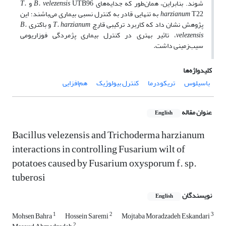
شوند. بنابراین، همان‌طور که جدایه‌های
UTB96 و
B. velezensis
T.
harzianum
T22 به تنهایی قادر به کنترل نسبی بیماری می‌باشند؛ این
پژوهش نشان داد که کاربرد ترکیبی قارچ
T. harzianum
و باکتری
B.
velezensis
، تاثیر بهتری در کنترل بیماری پژمردگی فوزاریومی
سیب‌زمینی داشت
.
کلیدواژه‌ها
باسیلوس
تریکودرما
کنترل بیولوژیک
هم‌افزایی
عنوان مقاله
English
Bacillus velezensis and Trichoderma harzianum
interactions in controlling Fusarium wilt of
potatoes caused by Fusarium oxysporum f. sp.
tuberosi
نویسندگان
English
1
2
3
Mohsen Bahra
Hossein Saremi
Mojtaba Moradzadeh Eskandari
2