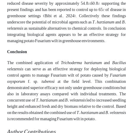
reduced disease severity by approximately 54.8%–60.8%, supporting the
present findings, and has been reported to control up to 65% of disease in
greenhouse settings (Bibi et al., 2024). Collectively, these findings
underscore the potential of microbial agents such as
T. harzianum
and
B.
velezensis
as sustainable alternatives to chemical controls. In conclusion,
integrating biological agents appears to be an effective strategy for
managing potato Fusarium wilt in greenhouse environments.
Conclusion
The combined application of
Trichoderma harzianum
and
Bacillus
velezensis
can serve as an effective strategy for deploying biological
control agents to manage Fusarium wilt of potato caused by
Fusarium
oxysporum
f. sp.
tuberosi
at the field level. This combination
demonstrated superior efficacy not only under greenhouse conditions but
also in laboratory assays compared with individual treatments. The
concurrent use of
T. harzianum
and
B. velezensis
led to increased seedling
height and enhanced fresh and dry biomass relative to the control. Based
on the results obtained, the combined use of
T. harzianum
and
B. velezensis
is recommended for managing Fusarium wilt in potato.
Author Contributions