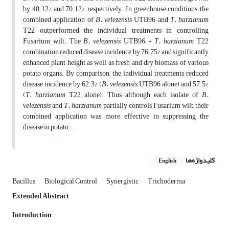
by 40.12% and 70.12%, respectively. In greenhouse conditions, the
combined application of
B. velezensis
UTB96 and
T. harzianum
T22 outperformed the individual treatments in controlling
Fusarium wilt. The
B. velezensis
UTB96 +
T. harzianum
T22
combination reduced disease incidence by 76.75% and significantly
enhanced plant height as well as fresh and dry biomass of various
potato organs. By comparison, the individual treatments reduced
disease incidence by 62.3% (
B. velezensis
UTB96 alone) and 57.5%
(
T. harzianum
T22 alone). Thus, although each isolate of
B.
velezensis
and
T. harzianum
partially controls Fusarium wilt, their
combined application was more effective in suppressing the
disease in potato.
کلیدواژه‌ها
English
Bacillus
Biological Control
Synergistic
Trichoderma
Extended Abstract
Introduction