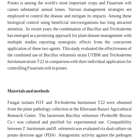
Potato is among the world's most important crops, and Fusarium wilt
causes substantial annual losses. Various management strategies are
employed to control the disease and mitigate its impacts. Among these,
biological control using beneficial microorganisms has long attracted
attention.. In recent years, the combination of
Bacillus
and
Trichoderma
has emerged as a promising approach for plant disease management, with
multiple studies reporting synergistic effects from the concurrent
application of these two agents. This study evaluated the effectiveness of
the combined use of
Bacillus velezensis
strain UTB96 and
Trichoderma
harzianum
strain T22, in comparison with their individual application, for
controlling Fusarium wilt in potato.
Materials and methods
Fungal isolates FOT
and
Trichoderma harzianum
T22 were obtained
from the plant pathology collection at the Khorasan Razavi Agricultural
Research Center. The bacterium
Bacillus velezensis
(Probio96, Biorun
Co.) was cultured and purified for experimental use. Compatibility
between
T. harzianum
and
B. velezensis
was evaluated via dual culture on
potato dextrose agar (PDA). Antagonistic activity against the pathogen