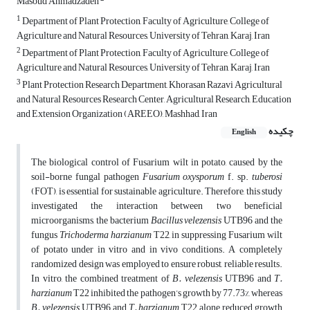
Masoud Ahmadzadeh
1
Department of Plant Protection, Faculty of Agriculture, College of
Agriculture and Natural Resources, University of Tehran, Karaj, Iran
2
Department of Plant Protection, Faculty of Agriculture, College of
Agriculture and Natural Resources, University of Tehran, Karaj, Iran
3
Plant Protection Research Department, Khorasan Razavi Agricultural
and Natural Resources Research Center, Agricultural Research, Education
and Extension Organization (AREEO), Mashhad, Iran
چکیده
English
The biological control of Fusarium wilt in potato, caused by the
soil-borne fungal pathogen
Fusarium
oxysporum
f. sp.
tuberosi
(FOT), is essential for sustainable agriculture. Therefore, this study
investigated the interaction between two beneficial
microorganisms, the bacterium
Bacillus velezensis
UTB96 and the
fungus
Trichoderma harzianum
T22, in suppressing Fusarium wilt
of potato under in vitro and in vivo conditions. A completely
randomized design was employed to ensure robust, reliable results.
In vitro, the combined treatment of
B. velezensis
UTB96 and
T.
harzianum
T22 inhibited the pathogen’s growth by 77.73%, whereas
B. velezensis
UTB96 and
T. harzianum
T22 alone reduced growth