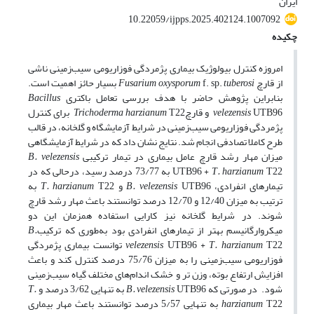
ایران
10.22059/ijpps.2025.402124.1007092
چکیده
امروزه کنترل بیولوژیک بیماری پژمردگی فوزاریومی سیب‌زمینی ناشی
از قارچ
tuberosi
f. sp.
Fusarium oxysporum
بسیار حائز اهمیت است.
بنابراین پژوهش حاضر با هدف بررسی تعامل باکتری
Bacillus
UTB96 و قارچ
velezensis
Trichoderma harzianum
T22 برای کنترل
پژمردگی فوزاریومی سیب‌زمینی در شرایط آزمایشگاه و گلخانه، در قالب
طرح کاملا تصادفی انجام شد. نتایج نشان داد که در شرایط آزمایشگاهی
میزان مهار رشد قارچ عامل بیماری در تیمار ترکیبی
B. velezensis
T22
T. harzianum
UTB96 +
به 73/77 درصد رسید، درحالی که در
تیمارهای انفرادی،
UTB96 و
B. velezensis
T. harzianum
T22 به
ترتیب به میزان 12/40 و 12/70 درصد توانستند باعث مهار رشد قارچ
شوند. در شرایط گلخانه نیز کارایی استفاده همزمان این دو
میکروارگانیسم بهتر از تیمارهای انفرادی بود به‌طوری که ترکیب
B.
T. harzianum
UTB96 +
velezensis
T22 توانست بیماری پژمردگی
فوزاریومی سیب‌زمینی را به میزان 75/76 درصد کنترل کند و باعث
افزایش ارتفاع بوته، وزن تر و خشک اندام‌های مختلف گیاه سیب‌زمینی
شود. در صورتی که
UTB96 به تنهایی 3/62 درصد و
B. velezensis
T.
harzianum
T22 به تنهایی 5/57 درصد توانستند باعث مهار بیماری