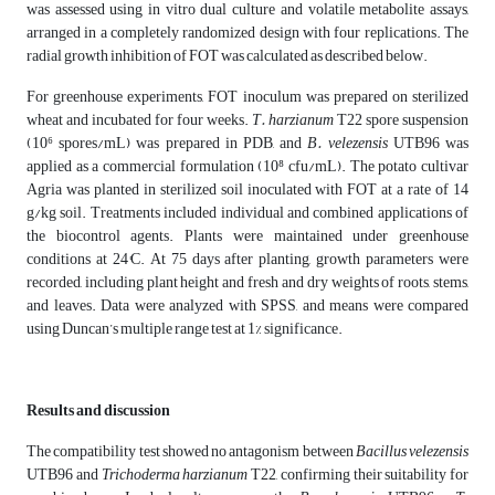
was assessed using in vitro dual culture and volatile metabolite assays,
arranged in a completely randomized design with four replications. The
radial growth inhibition of FOT was calculated as described below.
For greenhouse experiments, FOT
inoculum was prepared on sterilized
wheat and incubated for four weeks.
T. harzianum
T22 spore suspension
(10⁶ spores/mL) was prepared in PDB, and
B. velezensis
UTB96 was
applied as a commercial formulation (10⁸ cfu/mL). The potato cultivar
Agria was planted in sterilized soil inoculated with FOT
at a rate of 14
g/kg soil. Treatments included individual and combined applications of
the biocontrol agents. Plants were maintained under greenhouse
conditions at 24°C. At 75 days after planting, growth parameters were
recorded, including plant height and fresh and dry weights of roots, stems,
and leaves. Data were analyzed with SPSS, and means were compared
using Duncan’s multiple range test at 1% significance.
Results and discussion
The compatibility test showed no antagonism between
Bacillus velezensis
UTB96 and
Trichoderma harzianum
T22, confirming their suitability for