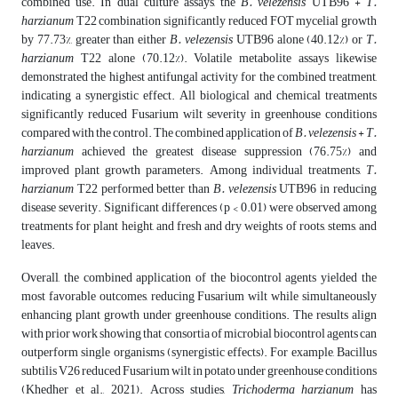
combined use. In dual culture assays, the
B. velezensis
UTB96 +
T.
harzianum
T22 combination significantly reduced FOT mycelial growth
by 77.73%, greater than either
B. velezensis
UTB96 alone (40.12%) or
T.
harzianum
T22 alone (70.12%). Volatile metabolite assays likewise
demonstrated the highest antifungal activity for the combined treatment,
indicating a synergistic effect. All biological and chemical treatments
significantly reduced Fusarium wilt severity in greenhouse conditions
compared with the control. The combined application of
B. velezensis
+
T.
harzianum
achieved the greatest disease suppression (76.75%) and
improved plant growth parameters. Among individual treatments,
T.
harzianum
T22 performed better than
B. velezensis
UTB96 in reducing
disease severity. Significant differences (p < 0.01) were observed among
treatments for plant height, and fresh and dry weights of roots, stems, and
leaves.
Overall, the combined application of the biocontrol agents yielded the
most favorable outcomes, reducing Fusarium wilt while simultaneously
enhancing plant growth under greenhouse conditions. The results align
with prior work showing that consortia of microbial biocontrol agents can
outperform single organisms (synergistic effects). For example, Bacillus
subtilis V26 reduced Fusarium wilt in potato under greenhouse conditions
(Khedher et al., 2021). Across studies,
Trichoderma harzianum
has