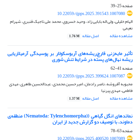
صفحه
25-39
10.22059/ijpps.2025.391543.1007080
الهام خلیلی، ولی اله بابایی زاد، وحید خسروی، محمد علی تاجیک قنبری، شهرام
نعیمی
مشاهده مقاله
اصل مقاله
1.76 M
تأثیر مایه‌زنی قارچ‌ریشه‌های آربوسکولار بر پوسیدگی آرمیلاریایی
ریشه نهال‌های پسته در شرایط تنش شوری
صفحه
41-62
10.22059/ijpps.2025.399624.1007087
محبوبه آفروشه، ناصر رادمان، امیرحسین محمدی، عبدالحسین طاهری، مهدی
فاطمی، مهدی پیرنیا
مشاهده مقاله
اصل مقاله
1.37 M
نماتدهای انگل گیاهی ((Nematoda: Tylenchomorpha) منطقه‌ی
دماوند، با توصیف دو گزارش جدید از ایران
صفحه
63-78
10.22059/ijpps.2025.400520.1007089