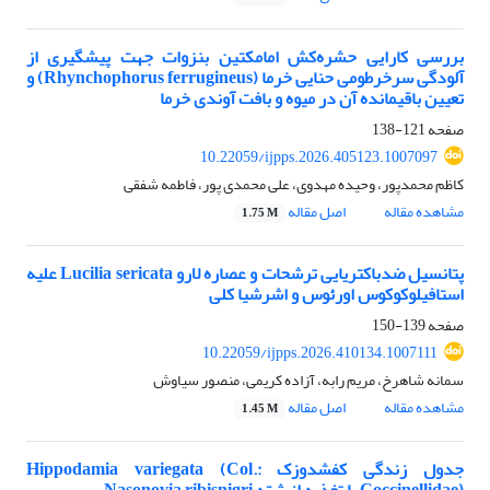
بررسی کارایی حشره‌کش امامکتین بنزوات جهت پیشگیری از
آلودگی سرخرطومی حنایی خرما (Rhynchophorus ferrugineus) و
تعیین باقیمانده آن در میوه و بافت آوندی خرما
صفحه
121-138
10.22059/ijpps.2026.405123.1007097
کاظم محمدپور، وحیده مهدوی، علی محمدی پور، فاطمه شفقی
مشاهده مقاله
اصل مقاله
1.75 M
پتانسیل ضدباکتریایی ترشحات و عصاره‌ لارو Lucilia sericata علیه
استافیلوکوکوس اورئوس و اشرشیا کلی
صفحه
139-150
10.22059/ijpps.2026.410134.1007111
سمانه شاهرخ، مریم رابه، آزاده کریمی، منصور سیاوش
مشاهده مقاله
اصل مقاله
1.45 M
جدول زندگی کفشدوزک Hippodamia variegata (Col.: