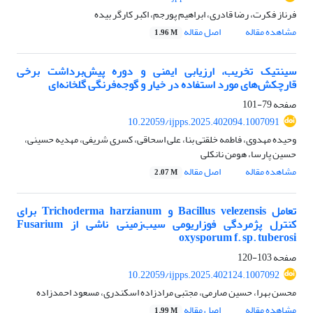
فرناز فکرت، رضا قادری، ابراهیم پورجم، اکبر کارگر بیده
مشاهده مقاله
اصل مقاله
1.96 M
سینتیک تخریب، ارزیابی ایمنی و دوره پیش‌برداشت برخی
قارچکش‌های مورد استفاده در خیار و گوجه‌فرنگی گلخانه‌ای
صفحه
79-101
10.22059/ijpps.2025.402094.1007091
وحیده مهدوی، فاطمه خلقتی بنا، علی اسحاقی، کسری شریفی، مهدیه حسینی،
حسین پارسا، هومن نانکلی
مشاهده مقاله
اصل مقاله
2.07 M
تعامل Bacillus velezensis و Trichoderma harzianum برای
کنترل پژمردگی فوزاریومی سیب‌زمینی ناشی از Fusarium
oxysporum f. sp. tuberosi
صفحه
103-120
10.22059/ijpps.2025.402124.1007092
محسن بهرا، حسین صارمی، مجتبی مرادزاده اسکندری، مسعود احمدزاده
مشاهده مقاله
اصل مقاله
1.99 M