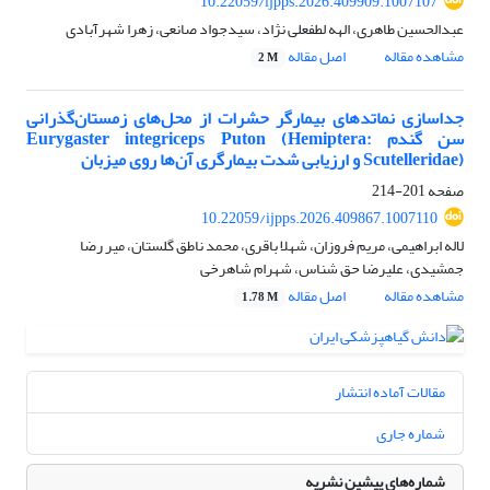
10.22059/ijpps.2026.409909.1007107
عبدالحسین طاهری، الهه لطفعلی نژاد، سیدجواد صانعی، زهرا شهرآبادی
مشاهده مقاله
اصل مقاله
2 M
جداسازی نماتدهای بیمارگر حشرات از محل‌های زمستان‌گذرانی
سن گندم Eurygaster integriceps Puton (Hemiptera:
Scutelleridae) و ارزیابی شدت بیمارگری‌ آن‌ها روی میزبان
صفحه
201-214
10.22059/ijpps.2026.409867.1007110
لاله ابراهیمی، مریم فروزان، شهلا باقری، محمد ناطق گلستان، میر رضا
جمشیدی، علیرضا حق شناس، شهرام شاهرخی
مشاهده مقاله
اصل مقاله
1.78 M
مقالات آماده انتشار
شماره جاری
شماره‌های پیشین نشریه