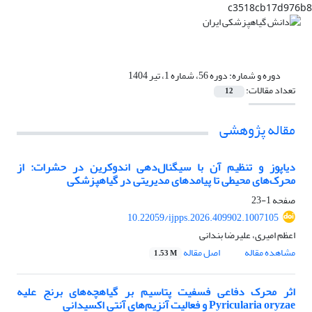
c3518cb17d976b8
دوره و شماره:
دوره 56، شماره 1، تیر 1404
تعداد مقالات:
12
مقاله پژوهشی
دیاپوز و تنظیم آن با سیگنال‌دهی اندوکرین در حشرات: از
محرک‌های محیطی تا پیامدهای مدیریتی در گیاهپزشکی
صفحه
1-23
10.22059/ijpps.2026.409902.1007105
اعظم امیری، علیرضا بندانی
مشاهده مقاله
اصل مقاله
1.53 M
اثر محرک دفاعی فسفیت پتاسیم بر گیاهچه‌های برنج علیه
Pyricularia oryzae و فعالیت آنزیم‌های آنتی اکسیدانی