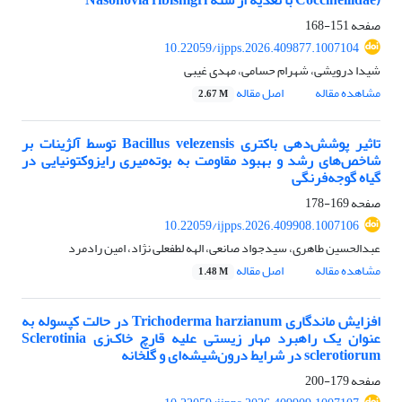
Coccinellidae) با تغذیه از شته Nasonovia ribisnigri
صفحه
151-168
10.22059/ijpps.2026.409877.1007104
شیدا درویشی، شهرام حسامی، مهدی غیبی
مشاهده مقاله
اصل مقاله
2.67 M
تاثیر پوشش‌دهی باکتری Bacillus velezensis توسط آلژینات بر
شاخص‌های رشد و بهبود مقاومت به بوته‌میری رایزوکتونیایی در
گیاه گوجه‌فرنگی
صفحه
169-178
10.22059/ijpps.2026.409908.1007106
عبدالحسین طاهری، سیدجواد صانعی، الهه لطفعلی نژاد، امین رادمرد
مشاهده مقاله
اصل مقاله
1.48 M
افزایش ماندگاری Trichoderma harzianum در حالت کپسوله به
عنوان یک راهبرد مهار زیستی علیه قارچ خاک‌زی Sclerotinia
sclerotiorum در شرایط درون‌شیشه‌ای و گلخانه
صفحه
179-200