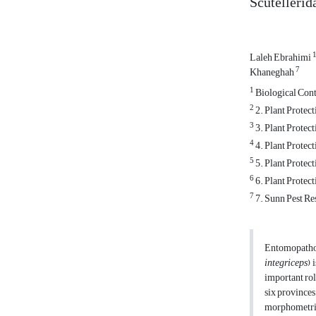
Scutellerid
Laleh Ebrahimi
7
Khaneghah
1
Biological Cont
2
2. Plant Protec
3
3. Plant Protec
4
4. Plant Protec
5
5. Plant Protec
6
6. Plant Protec
7
7. Sunn Pest Re
Entomopathog
integriceps
) 
important rol
six provinces
morphometric 