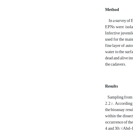
Method
In a survey of EP
EPNs were isola
Infective juveni
used for the mai
fine layer of aut
water to the surf
dead and alive in
the cadavers.
Results
Sampling from th
2.2 %. According
the bioassay resul
within the dissec
occurrence of the
4 and 30% (Abd-El