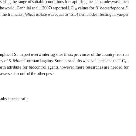
 spring, the range of suitable conditions for capturing the nematodes was much
the world. Canhilal et al. (2007) reported LC
values ​​for
H. bacteriophora
,
S.
50
r the Iranian
S. feltiae
isolate was equal to 461.4 nematode infecting larvae per
mples of Sunn pest overwintering sites in six provinces of the country from an
acy of
S. feltiae
Lorestan1 against Sunn pest adults was evaluated and the LC
,
10
rth attribute for biocontrol agents, however, more researches are needed for
assessed to control the other pests.
 subsequent drafts.