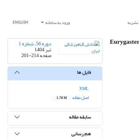
 نشریه
ورود به سامانه
ENGLISH
Eurygaster integriceps Pu:
دوره 56، شماره 1
تیر 1404
صفحه
201-214
فایل ها
XML
اصل مقاله
1.78 M
سابقه مقاله
هم رسانی