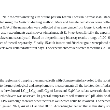
Ns in the overwintering sites of sunn pests in Tehran, Lorestan, Kermanshah, Isfa
ted using the
Galleria
-baiting method. Male and female nematodes were colle
les (IJs) of the nematodes were collected after emergence from
Galleria
cadavers i
n assay experiments against overwintering adult
E.
integriceps
. Briefly, the exper
oclaved moist sandy soil. Based on the preliminary bioassay results a range of 100-60
ace of the soil, separately. Finally, 15 adult insects and 20 wheat grain were place
sects were counted after four days. The experiment was replicated three times. All 
e regions and trapping the sampled soils with
G. mellonella
larvae led to the isol
 to the morphological and morphometric measurements, all the isolates identified 
ts, the values of LC
LC
and LC
of Lorestan1
S.
feltiae
isolate were calculated
10,
50
90
ted cadavers was observed. In general, temperature, soil texture, soil pH, altitude a
 EPNs, although there are other factors as well which could be involved. The perce
gawad, 2021; Yuksel & Canhilal, 2019). According to the fact that in this study, s