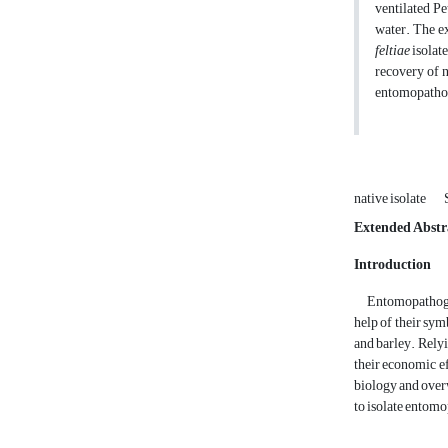
ventilated Pe
water. The ex
feltiae
isolate
recovery of n
entomopatho
native isolate
Extended Abstr
Introduction
Entomopathogenic
help of their sym
and barley. Relyi
their economic ef
biology and overw
to isolate entomo