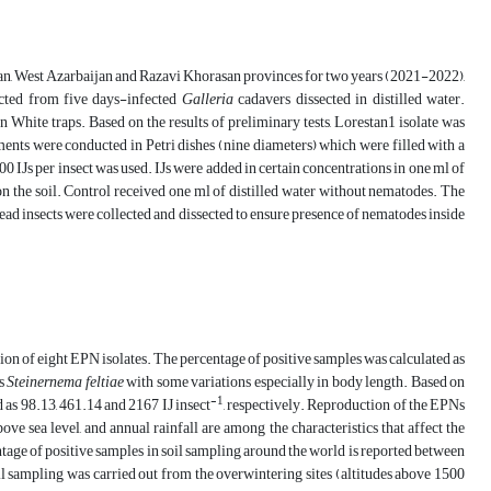
han, West Azarbaijan and Razavi Khorasan provinces for two years (2021-2022),
cted from five days-infected
Galleria
cadavers dissected in distilled water.
n White traps. Based on the results of preliminary tests, Lorestan1 isolate was
iments were conducted in Petri dishes (nine diameters) which were filled with a
0 IJs per insect was used. IJs were added in certain concentrations in one ml of
d on the soil. Control received one ml of distilled water without nematodes. The
dead insects were collected and dissected to ensure presence of nematodes inside
ation of eight EPN isolates. The percentage of positive samples was calculated as
as
Steinernema feltiae
with
some
variations
especially
in
body
length. Based on
-1
 as 98.13, 461.14 and 2167 IJ insect
, respectively. Reproduction of the EPNs
bove sea level, and annual rainfall are among the characteristics that affect the
ntage of positive samples in soil sampling around the world is reported between
oil sampling was carried out from the overwintering sites (altitudes above 1500