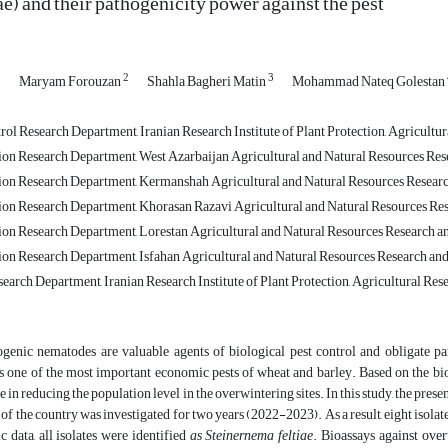
ae) and their pathogenicity power against the pest
1
2
3
Maryam Forouzan
Shahla Bagheri Matin
Mohammad Nateq Golestan
rol Research Department, Iranian Research Institute of Plant Protection, Agricultu
tion Research Department, West Azarbaijan Agricultural and Natural Resources Re
tion Research Department, Kermanshah Agricultural and Natural Resources Resear
tion Research Department, Khorasan Razavi Agricultural and Natural Resources R
tion Research Department, Lorestan Agricultural and Natural Resources Research
tion Research Department, Isfahan Agricultural and Natural Resources Research an
search Department, Iranian Research Institute of Plant Protection, Agricultural Re
enic nematodes are valuable agents of biological pest control and obligate par
is one of the most important economic pests of wheat and barley. Based on the bi
e in reducing the population level in the overwintering sites. In this study, the pres
 of the country was investigated for two years (2022-2023). As a result, eight isolat
data, all isolates were identified
as Steinernema feltiae
. Bioassays against ove