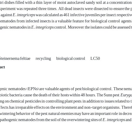
tri dishes filled with a thin layer of moist autoclaved sandy soil at a concentration
periment was repeated three times. All dead insects were dissected to ensure the
 against
E. integriceps
was calculated as 461 infective juveniles per insect, respect
ematodes from infected insects is a valuable feature for biological control agents
genic nematodes in
E. integriceps
control. Moreover, the isolates could be assessed t
Steinernema feltiae
recycling
biological control
LC50
act
 nematodes (EPNs) are valuable agents of pest biological control. These nematode
biotic bacteria, cause the death of their hosts within 48 hours. The Sunn pest,
Euryga
ng on chemical pesticides in controlling plant pests, in addition to issues related to
fects, has irreparable effects on the environment and non-target organisms. Therefore
intering behavior of the pest, natural enemies may have an important role in decrea
pathogenic nematodes from the soil of the overwintering sites of
E.
integriceps
and 