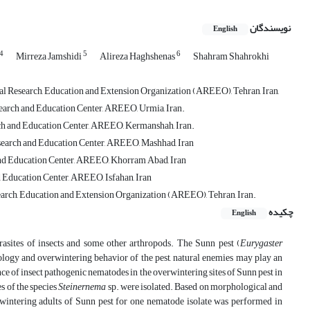
نویسندگان
English
4
5
6
Mirreza Jamshidi
Alireza Haghshenas
Shahram Shahrokhi
ral Research, Education and Extension Organization (AREEO), Tehran, Iran,
search and Education Center, AREEO, Urmia, Iran.
ch and Education Center, AREEO, Kermanshah, Iran.
esearch and Education Center, AREEO, Mashhad, Iran
 and Education Center, AREEO, Khorram Abad, Iran
d Education Center, AREEO, Isfahan, Iran
search, Education and Extension Organization (AREEO), Tehran, Iran.
چکیده
English
asites of insects and some other arthropods. The Sunn pest (
Eurygaster
ology and overwintering behavior of the pest, natural enemies may play an
ence of insect pathogenic nematodes in the overwintering sites of Sunn pest in
es of the species
Steinernema
sp. were isolated. Based on morphological and
rwintering adults of Sunn pest for one nematode isolate was performed in