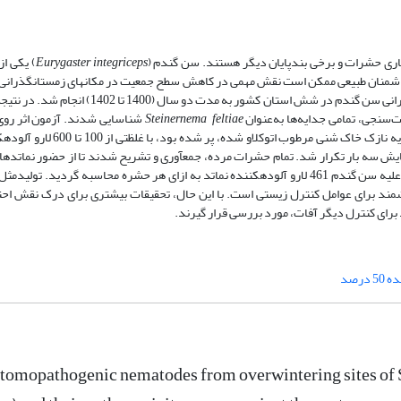
باری حشرات و برخی بندپایان دیگر هستند. سن گندم (
integriceps
Eurygaster
) یکی از
 دشمنان طبیعی ممکن است نقش مهمی در کاهش سطح جمعیت در مکان­های زمستان­گذرانی
در این مطالعه، بررسی حضور نماتدهای بیمارگر حشرات در محل‌های زمستان‌گذرانی سن گندم در شش ا
Steinernema feltiae
شناسایی شدند. آزمون اثر رو
سن گندم زمستانگذران برای یک جدایه در ظروف پتری دارای تهویه که با یک لایه
یش سه بار تکرار شد. تمام حشرات مرده، جمع­آوری و تشریح شدند تا از حضور نماتدها
علیه سن گندم 461 لارو آلوده­کننده نماتد به ازای هر حشره محاسبه گردید. تولیدم
شمند برای عوامل کنترل زیستی است. با این حال، تحقیقات بیشتری برای درک نقش احت
 برای کنترل دیگر آفات، مورد بررسی قرار گیرند.
درصد
ntomopathogenic nematodes from overwintering sites of S