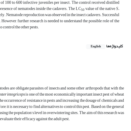
 of 100 to 600 infective juveniles per insect. The control received distilled
 presence of nematodes inside the cadavers. The LC
value ​​of the native
S.
50
ively. Nematode reproduction was observed in the insect cadavers. Successful
. However, further research is needed to understand the possible role of the
o control the other pests.
کلیدواژه‌ها
English
s are obligate parasites of insects and some other arthropods that, with the
ster
integriceps
is one of the most economically important insect pest of wheat
 the occurrence of resistance in pests and increasing the dosage of chemicals and
, it is necessary to find alternatives to control this pest. Based on the general
sing the population’s level in overwintering sites. The aim of this research was
evaluate their efficacy against the adult pest.