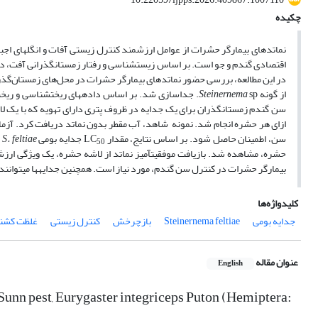
چکیده
نماتدهای بیمارگر حشرات از عوامل ارزشمند کنترل زیستی آفات و انگل­های اج
اقتصادی گندم و جو است. بر اساس زیست­شناسی و رفتار زمستان­گذرانی آفت،
از گونه
sp. جداسازی شد. بر اساس داده­های ریخت­شناسی و ریخت‌سنجی، تمامی جدایه‌ها به‌عنوان
Steinernema
ازای هر حشره انجام شد. نمونه شاهد، آب مقطر بدون نماتد دریافت کرد. آزما
سن، اطمینان حاصل شود. بر اساس نتایج، مقدار LC
جدایه بومی
S. feltiae
50
حشره، مشاهده شد. بازیافت موفقیت­آمیز نماتد از لاشه حشره، یک ویژگی ارز
بیمارگر حشرات در کنترل سن گندم، مورد نیاز است. همچنین جدایه­ها می­توانند
کلیدواژه‌ها
جدایه بومی
Steinernema feltiae
بازچرخش
کنترل زیستی
غلظت کشنده 50 
عنوان مقاله
English
unn pest, Eurygaster integriceps Puton (Hemiptera: