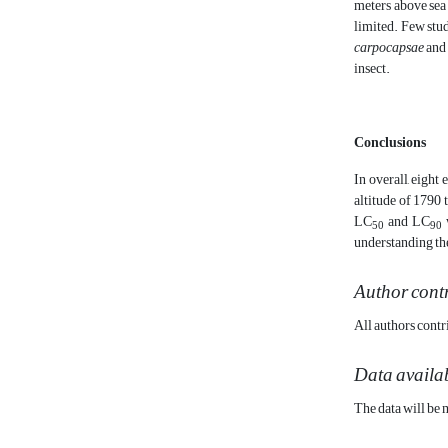
meters above sea 
limited. Few stud
carpocapsae
an
insect.
Conclusions
In overall, eight
altitude of 1790 
LC
and LC
50
90
understanding the
Author cont
All authors contr
Data availab
The data will be 