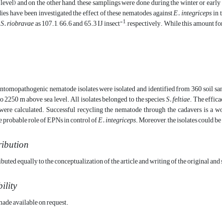
level) and on the other hand, these samplings were done during the winter or early
ies have been investigated the effect of these nematodes against
E.
integriceps
in 
-1
d
S. riobravae
as 107.1, 66.6 and 65.3 IJ insect
, respectively. While this amount fo
 entomopathogenic nematode isolates were isolated and identified from 360 soil sa
to 2250 m above sea level. All isolates belonged to the species
S. feltiae
. The effic
were calculated. Successful recycling the nematode through the cadavers is a wo
 probable role of EPNs in control of
E.
integriceps
. Moreover, the isolates could be 
ribution
ibuted equally to the conceptualization of the article and writing of the original and
ility
made available on request.