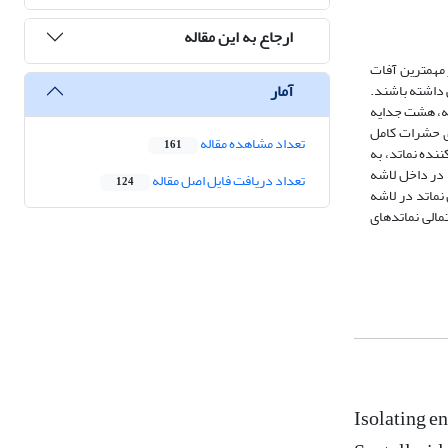
ارجاع به این مقاله
 مهم­ترین آفات
آمار
 داشته باشند.
ستان کشور به مدت دو سال (1400 تا 1402) انجام شد. در نتیجه، هشت جدایه
ی حشرات کامل
تعداد مشاهده مقاله
161
 نازک خاک شنی مرطوب اتوکلاو شده، پر شده بود، با غلظتی از 100 تا 600 لارو آلوده­کننده نماتد، به
 در داخل لاشه
تعداد دریافت فایل اصل مقاله
124
ثل نماتد در لاشه
مالی نماتدهای
Isolating e