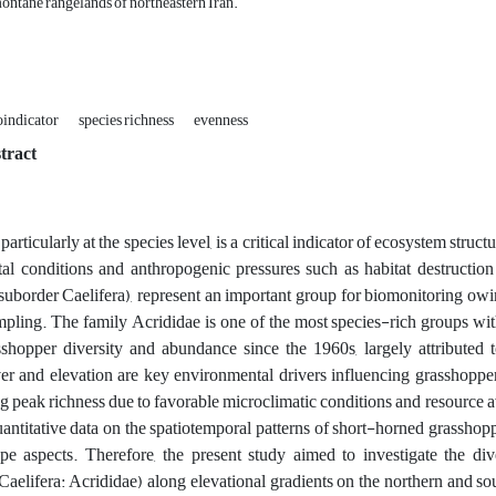
ontane rangelands of northeastern Iran.
oindicator
species richness
evenness
tract
articularly at the species level, is a critical indicator of ecosystem stru
al conditions and anthropogenic pressures such as habitat destruction 
uborder Caelifera), represent an important group for biomonitoring owing t
mpling. The family Acrididae is one of the most species-rich groups wi
sshopper diversity and abundance since the 1960s, largely attributed to
er and elevation are key environmental drivers influencing grasshopper 
g peak richness due to favorable microclimatic conditions and resource av
ntitative data on the spatiotemporal patterns of short-horned grasshopp
ope aspects. Therefore, the present study aimed to investigate the di
Caelifera: Acrididae) along elevational gradients on the northern and s