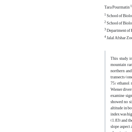
1
Tara Pourmatin
1
School of Biolo
2
School of Biolo
3
Department of H
4
Jalal Afshar Zoo
This study i
mountain ran
northern and
transects (on
75% ethanol,
Wiener divers
examine sign
showed no si
altitude in b
index was hig
(1.83), and t
slope aspect 