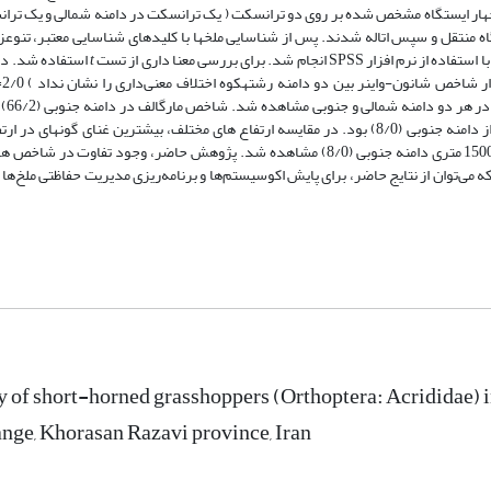
شره­گیری از چهار ایستگاه مشخص شده بر روی دو ترانسکت ( یک ترانسکت در دامنه شمالی و یک ت
ر لوله فالکون­های حاوی الکل 75 درصد به آزمایشگاه منتقل و سپس اتاله شدند. پس از شناسایی ملخ­ها با کلیدهای شناسایی معتبر، 
شد. برای بررسی معنا داری از تست
t
استفاده شد. در
مقایسه ارتفاع
(83/1) و بیشترین یکنواختی در ارتفاع 900 متری دامنه شمالی (9/0) و ارتفاع 1500 متری دامنه جنوبی (8/0) مشاهده شد. پژوهش حاضر، و
ه می‌توان از نتایج حاضر، برای پایش اکوسیستم‌ها و برنامه‌ریزی مدیریت حفاظتی ملخ‌ها
y of short-horned grasshoppers (Orthoptera: Acrididae) in
nge, Khorasan Razavi province, Iran