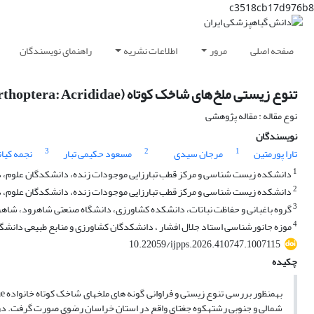
c3518cb17d976b8
صفحه اصلی
مرور
اطلاعات نشریه
راهنمای نویسندگان
تنوع زیستی ملخ‌های شاخک کوتاه (Orthoptera: Acrididae) در دامنه شمالی و جنوبی رشته کوه جغتای استان خراسان رضوی، ایران
نوع مقاله : مقاله پژوهشی
نویسندگان
3
2
1
تارا پورمتین
مرجان سیدی
مسعود حکیمی تبار
نجمه کیان
1
دانشکده زیست شناسی و مرکز قطب تبارزایی موجودات زنده، دانشکدگان علوم، دان
2
دانشکده زیست شناسی و مرکز قطب تبارزایی موجودات زنده، دانشکدگان علوم، دان
3
گروه باغبانی و حفاظت نباتات، دانشکده کشاورزی، دانشگاه صنعتی شاهرود، شاهرو
4
موزه جانورشناسی استاد جلال افشار ، دانشکدگان کشاورزی و منابع طبیعی دانشگاه
10.22059/ijpps.2026.410747.1007115
چکیده