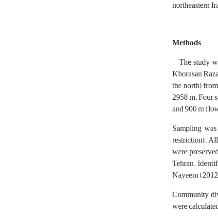
northeastern Ir
Methods
The study was 
Khorasan Razavi
the north) from
2958 m. Four sa
and 900 m (lowl
Sampling was 
restriction). 
were preserved
Tehran. Identi
Nayeem (2012
Community dive
were calculated