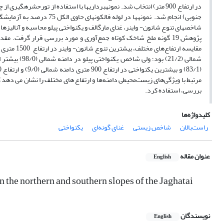
در ارتفاع 900 متر) انتخاب شد. نمونه­برداری­ها با استفاده از تورح
جنوبی) انجام شد. نمونه­ها د
شاخص­های تنوع شانون- واینر، غنای مارگالف و یکنواختی پیلو محاسبه و آنالیزها با استفاده از نرم افزار SPSS انجام 
مرتبط با ویژگی‌های زیست‌محیطی دامنه‌ها و ارتفاع های مختلف را نشان می دهد ک
بررسی، استفاده کرد.
کلیدواژه‌ها
راست‌بالان
شاخص زیستی
غنای گونه‌ای
یکنواختی
عنوان مقاله
English
 the northern and southern slopes of the Jaghatai
نویسندگان
English