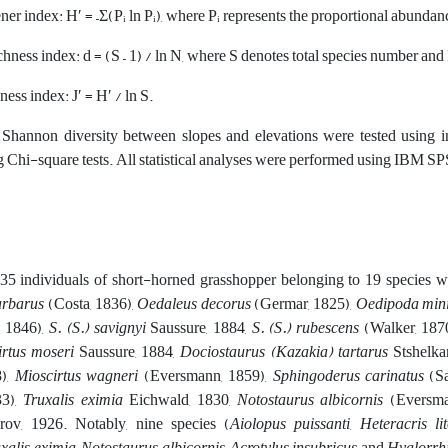
r index: H′ = –Σ(Pᵢ ln Pᵢ), where Pᵢ represents the proportional abundanc
chness index: d = (S – 1) / ln N, where S denotes total species number and 
ness index: J′ = H′ / ln S.
 Shannon diversity between slopes and elevations were tested using i
Chi-square tests. All statistical analyses were performed using IBM SPS
 individuals of short-horned grasshopper belonging to 19 species wer
arbarus
(Costa, 1836),
Oedaleus decorus
(Germar, 1825),
Oedipoda min
 1846),
S. (S.) savignyi
Saussure, 1884,
S. (S.) rubescens
(Walker, 187
irtus moseri
Saussure, 1884,
Dociostaurus (Kazakia) tartarus
Stshelka
8),
Mioscirtus wagneri
(Eversmann, 1859),
Sphingoderus carinatus
(S
33),
Truxalis eximia
Eichwald, 1830,
Notostaurus albicornis
(Eversma
ov, 1926. Notably, nine species (
Aiolopus puissanti
,
Heteracris lit