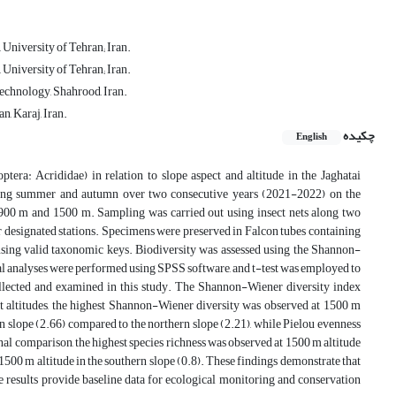
University of Tehran; Iran.
University of Tehran; Iran.
Technology, Shahrood, Iran.
, Karaj, Iran.
چکیده
English
tera: Acrididae) in relation to slope aspect and altitude in the Jaghatai
ring summer and autumn over two consecutive years (2021-2022) on the
of 900 m and 1500 m. Sampling was carried out using insect nets along two
our designated stations. Specimens were preserved in Falcon tubes containing
 using valid taxonomic keys. Biodiversity was assessed using the Shannon-
ical analyses were performed using SPSS software, and t-test was employed to
ollected and examined in this study. The Shannon-Wiener diversity index
t altitudes, the highest Shannon-Wiener diversity was observed at 1500 m
rn slope (2.66) compared to the northern slope (2.21), while Pielou evenness
inal comparison, the highest species richness was observed at 1500 m altitude
 1500 m altitude in the southern slope (0.8). These findings demonstrate that
e results provide baseline data for ecological monitoring and conservation