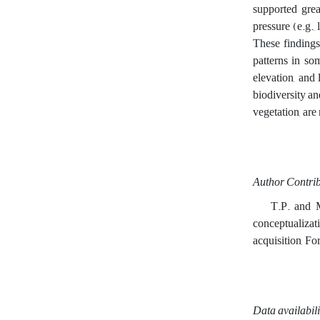
supported grea
pressure (e.g.,
These findings
patterns in so
elevation, and
biodiversity an
vegetation, are
Author Contrib
T.P. and M.S. 
conceptualizat
acquisition, F
Data availabili