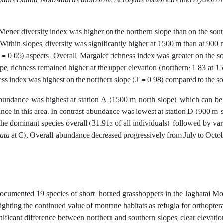
xalis eximia
,
Notostaurus albicornis
,
Acrotylus insubricus
and
Hyalorrh
ner diversity index was higher on the northern slope than on the southern
 Within slopes, diversity was significantly higher at 1500 m than at 900 m
p = 0.05) aspects. Overall, Margalef richness index was greater on the s
pe, richness remained higher at the upper elevation (northern: 1.83 at 1
ss index was highest on the northern slope (J′ = 0.98) compared to the sou
undance was highest at station A (1500 m, north slope), which can be at
ce in this area. In contrast, abundance was lowest at station D (900 m, 
he dominant species overall (31.91% of all individuals), followed by var
ata
at C). Overall, abundance decreased progressively from July to Octo
umented 19 species of short-horned grasshoppers in the Jaghatai Mou
ighting the continued value of montane habitats as refugia for orthopter
ificant difference between northern and southern slopes, clear elevatio