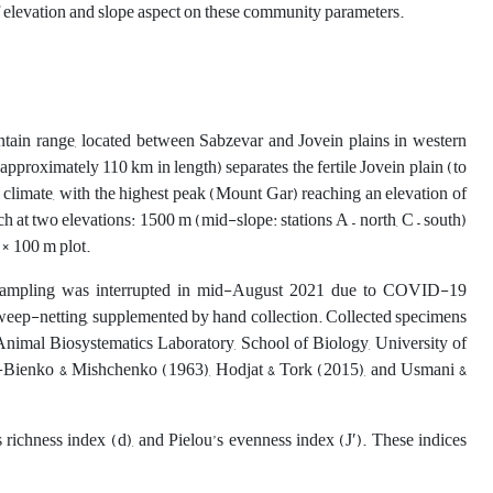
of elevation and slope aspect on these community parameters.
ain range, located between Sabzevar and Jovein plains in western
pproximately 110 km in length) separates the fertile Jovein plain (to
d climate, with the highest peak (Mount Gar) reaching an elevation of
h at two elevations: 1500 m (mid-slope: stations A – north, C – south)
 × 100 m plot.
sampling was interrupted in mid-August 2021 due to COVID-19
sweep-netting, supplemented by hand collection. Collected specimens
e Animal Biosystematics Laboratory, School of Biology, University of
i-Bienko & Mishchenko (1963), Hodjat & Tork (2015), and Usmani &
ichness index (d), and Pielou’s evenness index (J′). These indices