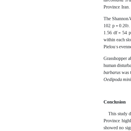
turcomana
,
Tru
Province, Iran.
The Shannon–Wie
102, p = 0.20).
1.56, df = 54, 
within each slo
Pielou's evenne
Grasshopper ab
human disturban
barbarus
was t
Oedipoda mini
Conclusion
This study doc
Province, highl
showed no sign