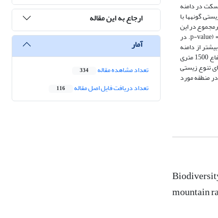
رانسکت در دامنه
تنوع­زیستی گونه­ها با
ارجاع به این مقاله
مجموع در این
پژوهش 19 گونه ملخ شاخک کوتاه جمع‌آوری و مورد بررسی قرار گرفت. مقدار شاخص شانون-واینر بین دو دامنه رشته­کوه اختلاف معنی‌داری را نشان نداد ) 2/0= (p-value. در
آمار
‌های مختلف، بیشترین تنوع شانون- واینر در ارتفاع 1500 متری در هر دو دامنه شمالی و جنوبی مشاهده شد. شاخص مارگالف در دامنه جنوبی (66/2) بیشتر از دامنه
شمالی (21/2) بود؛ ولی شاخص یکنواختی پیلو در دامنه شمالی (98/0) بیشتر از دامنه جنوبی (8/0) بود. در مقایسه ارتفاع های مختلف، بیشترین غنای گونه­ای در ارتفاع 1500 متری
جود تفاوت در شاخص های تنوع زیستی
تعداد مشاهده مقاله
334
 در منطقه مورد
تعداد دریافت فایل اصل مقاله
116
Biodiversit
mountain ra