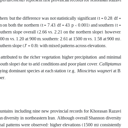
ipis turcmena
) represent first provincial records for Khorasan Razavi
, but the difference was not statistically significant (t = 0.28, df =
 on both the northern (t = 7.43, df = 43, p < 0.001) and southern (t =
outhern slope overall (2.66 vs. 2.21 on the northern slope), however,
500 m vs. 1.20 at 900 m; southern: 2.61 at 1500 m vs. 1.58 at 900 m).
thern slope (J′ = 0.8), with mixed patterns across elevations.
tributed to the richer vegetation, higher precipitation, and minimal
south slope) due to arid conditions and poor plant cover.
Calliptamus
ying dominant species at each station (e.g.,
Mioscirtus wagneri
at B,
ber.
ntains, including nine new provincial records for Khorasan Razavi
an diversity in northeastern Iran. Although overall Shannon diversity
nal patterns were observed: higher elevations (1500 m) consistently