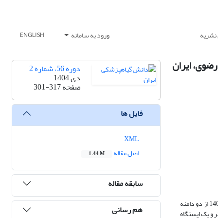
 نشریه
ورود به سامانه
ENGLISH
دوره 56، شماره 2
دی 1404
صفحه
301-317
فایل ها
XML
اصل مقاله
1.44 M
سابقه مقاله
به­منظور بررسی تنوع زیستی و فراوانی گونه های ملخ­های شاخک کوتاه خانواده Acrididae، نمونه برداری­های منظمی طی فصل­های تابستان و پاییز در دو سال پیاپی 1401-1400 از دو دامنه
هم رسانی
جغتای واقع در استان خراسان رضوی صورت گرفت. در هر دامنه، شمالی و جنوبی رشته کوه جغتای، دو ایستگاه ( یک ایستگاه در ارتفاع 1500 متر و یک ایستگاه