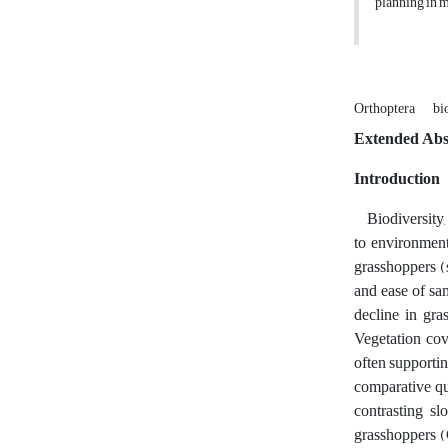
planning in m
Orthoptera
bi
Extended Abs
Introduction
Biodiversity, p
to environment
grasshoppers (s
and ease of sa
decline in gra
Vegetation cov
often supportin
comparative qua
contrasting sl
grasshoppers (