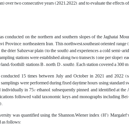
an) over two consecutive years (2021–2022), and to evaluate the effects 
conducted on the northern and southern slopes of the Jaghatai Mount
 Province, northeastern Iran. This northwest–southeast oriented range (a
 the drier Sabzevar plain (to the south) and experiences a cold semi-ari
mpling stations were established along two transects (one per slope), eac
and/foothill: stations B – north, D – south). Each station covered a 300 m
conducted 15 times between July and October in 2021 and 2022 (
All samplings were performed during fixed daytime hours using standard 
 individually in 75% ethanol, subsequently pinned, and identified at th
fications followed valid taxonomic keys and monographs including Be
).
rsity was quantified using the Shannon–Wiener index (H′), Margalef’s r
 as follows: