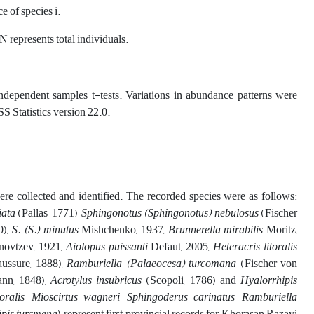
e of species i.
N represents total individuals.
ndependent samples t-tests. Variations in abundance patterns were
S Statistics version 22.0.
e collected and identified. The recorded species were as follows:
iata
(Pallas, 1771),
Sphingonotus (Sphingonotus) nebulosus
(Fischer
0),
S. (S.) minutus
Mishchenko, 1937,
Brunnerella mirabilis
Moritz,
novtzev, 1921,
Aiolopus puissanti
Defaut, 2005,
Heteracris litoralis
aussure, 1888),
Ramburiella (Palaeocesa) turcomana
(Fischer von
nn, 1848),
Acrotylus insubricus
(Scopoli, 1786) and
Hyalorrhipis
oralis
,
Mioscirtus wagneri
,
Sphingoderus carinatus
,
Ramburiella