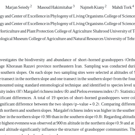
2
3
2
4
Marjan Seiedy
Masoud Hakimitabar
Najmeh Kiany
Mahdi Tork
gy and Center of Excellence in Phylogeny of Living Organisms, College of Science, 
gy and Center of Excellence in Phylogeny of Living Organisms, College of Science, 
orticulture and Plant Protection, College of Agriculture, Shahrood University of 
logical Museum, College of Agriculture and Natural Resources, University of Tehran
nvestigates the biodiversity and abundance of short-horned grasshoppers (Orthop
ge, Khorasan Razavi province, northeastern Iran. Sampling was conducted du
 southern slopes. On each slope, two sampling sites were selected at altitudes 
e transect in the northern slope and one transect in the southern slope) from the f
 mounted using standard entomological technique, and identified to species level
ity index (H′), Margalef richness index (R), and Pielou evenness index (J′). Statist
ificant differences. A total of 19 species of short-horned grasshoppers were c
gnificant difference between the two slopes (p-value = 0.2). Comparing differen
oth northern and southern slopes. Margalef richness index was higher in the southe
her in the northern slope (0.98) than in the southern slope (0.8). Regarding altitud
he highest evenness was observed at 900 m altitude in the northern slope (0.9) and at
and altitude significantly influence the structure of grasshopper communities. Th