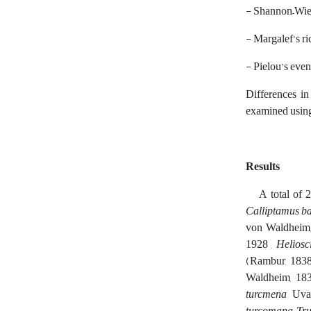
- Shannon–Wiene
- Margalef’s ri
- Pielou’s even
Differences in
examined using 
Results
A total of 235
Calliptamus b
von Waldheim,
1928 ,
Heliosc
(Rambur, 183
Waldheim, 18
turcmena
Uvar