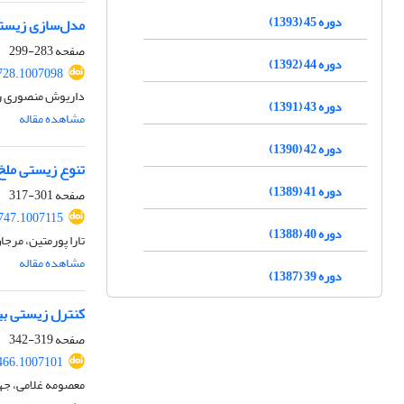
دوره 45 (1393)
مدل‌سازی زیستگاه ملخ
صفحه
283-299
دوره 44 (1392)
728.1007098
داریوش منصوری رض
دوره 43 (1391)
مشاهده مقاله
دوره 42 (1390)
تنوع زیستی ملخ‌های شاخک کوتاه (Orthoptera: Acrididae)
دوره 41 (1389)
صفحه
301-317
0747.1007115
دوره 40 (1388)
تارا پورمتین، مرج
مشاهده مقاله
دوره 39 (1387)
کنترل زیستی بیماری پاخوره
صفحه
319-342
466.1007101
معصومه غلامی، جها