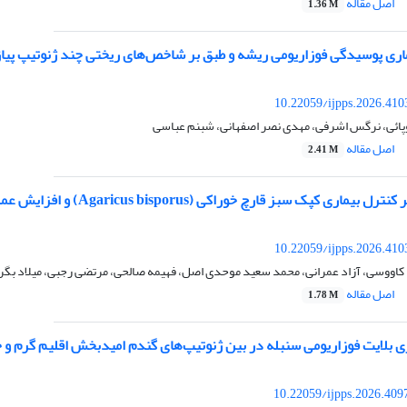
اصل مقاله
1.36 M
ی پوسیدگی فوزاریومی ریشه و طبق بر شاخص‌های ریختی چند ژنوتیپ پیاز خوراکی (epa L
10.22059/ijpps.2026.41
ائی، نرگس اشرفی، مهدی نصر اصفهانی، شبنم عباسی
اصل مقاله
2.41 M
پک سبز قارچ خوراکی (Agaricus bisporus) و افزایش عملکرد و برخی خصوصیات کیفی آن
10.22059/ijpps.2026.41
 کاووسی، آزاد عمرانی، محمد سعید موحدی اصل، فهیمه صالحی، مرتضی رجبی، میلاد بگ
اصل مقاله
1.78 M
ری بلایت فوزاریومی سنبله در بین ژنوتیپ‌های گندم امیدبخش اقلیم گرم
10.22059/ijpps.2026.409