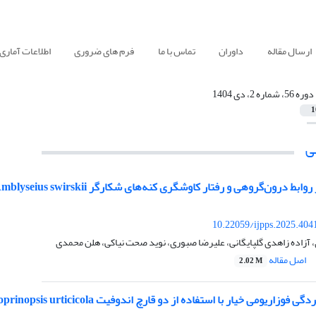
ارسال مقاله
داوران
تماس با ما
فرم های ضروری
اطلاعات آماری
دوره 56، شماره 2، دی 1404
1
ی
ی و رفتار کاوشگری کنه‌های شکارگر Amblyseius swirskii و Neoseiulus californicus (Acari: Phytoseiidae)
10.22059/ijpps.2025.404
، آزاده زاهدی گلپایگانی، علیرضا صبوری، نوید صحت نیاکی، هلن محمدی
اصل مقاله
2.02 M
ومی خیار با استفاده از دو قارچ اندوفیت Coprinopsis urticicola و Fomes fomentarius