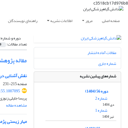
c3518cb17d976b8
صفحه اصلی
مرور
اطلاعات نشریه
راهنمای نویسندگان
دوره و شماره:
تعداد مقالات:
0
مقالات آماده انتشار
مقاله پژوهش
شماره جاری
نقش آشنایی در روابط درون‌گروه
شماره‌های پیشین نشریه
صفحه
215-231
155.1007095
دوره 56 (1404)
پریسا جلیلی زنوزی
شماره 2
دی 1404
مشاهده مقاله
شماره 1
تیر 1404
مهار زیستی پژمردگی فوزاری