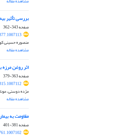
مشاهده مقاله
بررسی تأثیر بیمار
صفحه
343-362
0377.1007113
منصوره حسینی کوپ
مشاهده مقاله
اثر روغن مرزه بر کنترل بیماری ک
صفحه
363-379
0315.1007112
مژده دوستی، مونا
مشاهده مقاله
مقاومت به بیما
صفحه
381-401
761.1007102