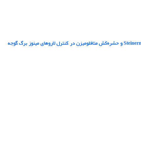
برهم‌کنش بین جدایه بومی نماتد بیماری‌زای حشرات، Steinernema carpocapsae IRMoghan 1 و حشره‌کش متافلومیزن در کنترل لاروهای مینوز برگ گوجه