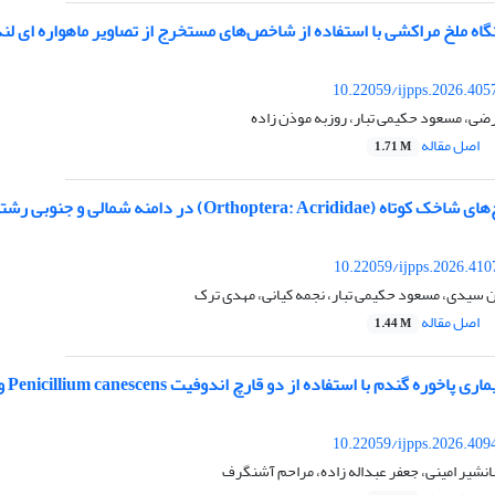
 مراکشی با استفاده از شاخص‌های مستخرج از تصاویر ماهواره ای لندست 8 (مطالعه موردی: شهرستان گنبد
10.22059/ijpps.2026.405
ی، مسعود حکیمی تبار، روزبه موذن زاده
اصل مقاله
1.71 M
 در دامنه شمالی و جنوبی رشته کوه جغتای استان خراسان رضوی، ایران
10.22059/ijpps.2026.41
ان سیدی، مسعود حکیمی تبار، نجمه کیانی، مهدی ترک
اصل مقاله
1.44 M
 گندم با استفاده از دو قارچ اندوفیت Penicillium canescens و Penicillium hordei
10.22059/ijpps.2026.409
نشیر امینی، جعفر عبداله زاده، مراحم آشنگرف