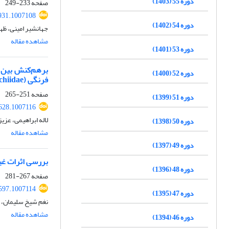
دوره 55 (1403)
صفحه
233-249
931.1007108
دوره 54 (1402)
جهانشیر امینی، ظه
مشاهده مقاله
دوره 53 (1401)
دوره 52 (1400)
فرنگی Phthorimaea (=Tuta) absoluta (Meyrick) (Lepidoptera: Gelechiidae)
صفحه
251-265
دوره 51 (1399)
1628.1007116
لاله ابراهیمی، عز
دوره 50 (1398)
مشاهده مقاله
دوره 49 (1397)
بررسی اثرات غیرکشندگی باکتری giensis
دوره 48 (1396)
صفحه
267-281
0597.1007114
دوره 47 (1395)
نغم شیخ سلیمان، ر
مشاهده مقاله
دوره 46 (1394)