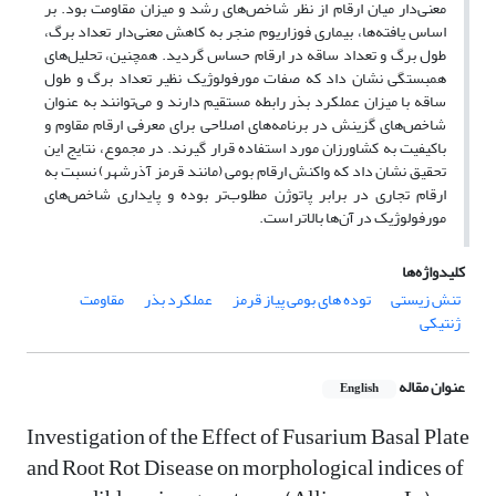
معنی‌دار میان ارقام از نظر شاخص‌های رشد و میزان مقاومت بود. بر
اساس یافته‌ها، بیماری فوزاریوم منجر به کاهش معنی‌دار تعداد برگ،
طول برگ و تعداد ساقه در ارقام حساس گردید. همچنین، تحلیل‌های
همبستگی نشان داد که صفات مورفولوژیک نظیر تعداد برگ و طول
ساقه با میزان عملکرد بذر رابطه مستقیم دارند و می‌توانند به عنوان
شاخص‌های گزینش در برنامه‌های اصلاحی برای معرفی ارقام مقاوم و
باکیفیت به کشاورزان مورد استفاده قرار گیرند. در مجموع، نتایج این
تحقیق نشان داد که واکنش ارقام بومی (مانند قرمز آذرشهر) نسبت به
ارقام تجاری در برابر پاتوژن مطلوب‌تر بوده و پایداری شاخص‌های
مورفولوژیک در آن‌ها بالاتر است.
کلیدواژه‌ها
تنش زیستی
توده های بومی پیاز قرمز
عملکرد بذر
مقاومت
ژنتیکی
عنوان مقاله
English
Investigation of the Effect of Fusarium Basal Plate
and Root Rot Disease on morphological indices of