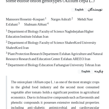
some edible onion genotypes (Allium cepa L.)
نویسندگان
English
1
2
Mansoore Hosseini-Koupaei
Narges Ashrafi
Mehdi Nasr
3
4
Esfahani
Shabnam Abbasi
1
Department of Biology, Faculty of Science, Naghshejahan Higher
Education Institute, Isfahan, Iran
2
Department of Biology, Faculty of Science, ShahreKord University,
ShahreKord, Iran
3
Plant Protection Research Department, Esfahan Agriculture and Natural
Resource Research and Education Center, Esfahan, AREEO, Iran
4
Department of Biology Education, Farhangian University, Tehran, Iran
چکیده
English
The onion plant (
Allium cepa
L.), as one of the most strategic crops
in the global food industry and the second most consumed
vegetable after tomato, holds a significant position in agricultural
economics. Due to its bioactive compounds such as flavonoids and
phenolic compounds, it possesses extensive medicinal properties,
including anti-diabetic, antimicrobial, and cardiovascular