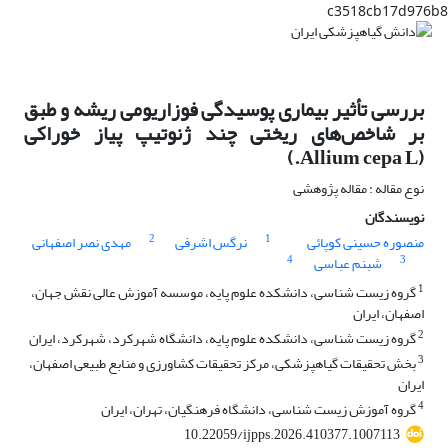
c3518cb17d976b8
بررسی تأثیر بیماری پوسیدگی فوزاریومی ریشه و طبق
بر شاخص‌های ریختی چند ژنوتیپ پیاز خوراکی
(Allium cepa L.)
نوع مقاله : مقاله پژوهشی
نویسندگان
2
1
منصوره حسینی کوپائی
نرگس اشرفی
مهدی نصر اصفهانی
4
3
شبنم عباسی
1
گروه زیست شناسی، دانشکده علوم پایه، موسسه آموزش عالی نقش جهان،
اصفهان، ایران
2
گروه زیست شناسی، دانشکده علوم پایه، دانشگاه شهرکرد، شهرکرد، ایران
3
بخش تحقیقات گیاهپزشکی، مرکز تحقیقات کشاورزی و منابع طبیعی اصفهان،
ایران
4
گروه آموزش زیست شناسی، دانشگاه فرهنگیان، تهران، ایران
10.22059/ijpps.2026.410377.1007113