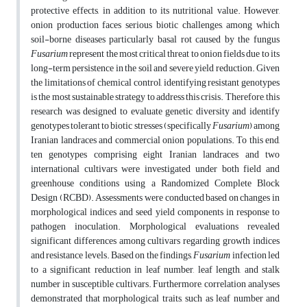
protective effects, in addition to its nutritional value. However,
onion production faces serious biotic challenges, among which
soil-borne diseases particularly basal rot caused by the fungus
Fusarium
represent the most critical threat to onion fields due to its
long-term persistence in the soil and severe yield reduction. Given
the limitations of chemical control, identifying resistant genotypes
is the most sustainable strategy to address this crisis. Therefore, this
research was designed to evaluate genetic diversity and identify
genotypes tolerant to biotic stresses (specifically
Fusarium
) among
Iranian landraces and commercial onion populations. To this end,
ten genotypes comprising eight Iranian landraces and two
international cultivars were investigated under both field and
greenhouse conditions using a Randomized Complete Block
Design (RCBD). Assessments were conducted based on changes in
morphological indices and seed yield components in response to
pathogen inoculation. Morphological evaluations revealed
significant differences among cultivars regarding growth indices
and resistance levels. Based on the findings,
Fusarium
infection led
to a significant reduction in leaf number, leaf length, and stalk
number in susceptible cultivars. Furthermore, correlation analyses
demonstrated that morphological traits, such as leaf number and