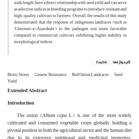
stalk length, have a direct relationship with seed yield and can serve
as selection indices in breeding programs to introduce resistant and
high-quality cultivars to farmers. Overall, the results of this study
demonstrated that the response of indigenous landraces (such as
'Ghermez-e-Azarshahr') to the pathogen was more favorable
compared to commercial cultivars, exhibiting higher stability in
morphological indices.
کلیدواژه‌ها
English
Biotic Stress
Genetic Resistance
Red Onion Landraces
Seed
Yield
Extended Abstract
Introduction
The onion (
Allium cepa
L.) is one of the most widely
cultivated and consumed vegetable crops globally, holding a
pivotal position in both the agricultural sector and the human diet
due to its extensive nutritional and medicinal properties.