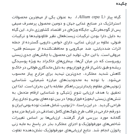
چکیده
گیاه پیاز (
L
Allium cepa
.
)
،
به عنوان یکی از مهم‌ترین محصولات
استراتژیک در صنایع غذایی جهان و دومین محصول پرمصرف صیفی
پس از گوجه‌فرنگی، جایگاه ویژه‌ای در اقتصاد کشاورزی دارد. این گیاه
به دلیل دارا بودن ترکیبات زیست‌فعال نظیر فلاونوئیدها و ترکیبات
فنولی، علاوه بر ارزش غذایی، دارای خواص دارویی گسترده از جمله
اثرات ضددیابتی، ضد میکروبی و محافظت‌کننده از سیستم قلبی-
عروقی است. با این حال، تولید این محصول با چالش‌های جدی زیستی
روبروست که در میان آن‌ها، بیماری‌های خاک‌زاد به ویژه پوسیدگی
ریشه و طبق ناشی از قارچ فوزاریوم، به دلیل ماندگاری طولانی در خاک و
کاهش شدید عملکرد، جدی‌ترین تهدید برای مزارع پیاز محسوب
می‌شود. با توجه به محدودیت‌های مبارزه شیمیایی، شناسایی
ژنوتیپ‌های مقاوم پایدارترین راهکار مقابله با این بحران است. لذا این
تحقیق با هدف ارزیابی تنوع ژنتیکی و شناسایی ارقام متحمل به
تنش‌های زیستی (به‌ویژه فوزاریوم) در بین توده‌های بومی و تجاری پیاز
طراحی گردید. در این راستا، ۱۰ ژنوتیپ شامل هشت توده بومی ایران و
دو رقم خارجی در قالب طرح بلوک‌های کامل تصادفی در شرایط مزرعه و
گلخانه مورد بررسی قرار گرفتند. ارزیابی‌ها بر اساس تغییرات
شاخص‌های مورفولوژیک و اجزای عملکرد بذر در پاسخ به مایه زنی
پاتوژن انجام شد. نتایج ارزیابی‌های مورفولوژیک نشان‌دهنده تفاوت