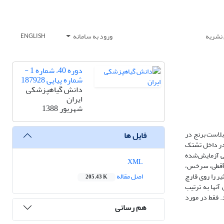
 نشریه
ورود به سامانه
ENGLISH
دوره 40، شماره 1 -
شماره پیاپی 187928
دانش گیاهپزشکی
ایران
شهریور 1388
 سرخس‌، گندواش‌، هفت بند و مرزه‌ روی‌ Magnaporthe grisea، عامل‌ بیماری‌ بلاست‌ برنج‌ در
فایل ها
گاهی‌ انجام شد. تأثیر عصاره‌های‌ الکلی‌ (اتانلی‌ و متانولی‌) برگ‌های‌ تازه‌ جمع‌آوری‌ شده‌ در جلوگیری‌ از رشد شعاعی ‌میسلیوم‌ قارچ‌ در محیط‌ غذایی‌ PDA در داخل تشتک
لی آزمایش‌شده
XML
ن تا کم‌اثرترین آنها بر اساس میزان ED50 به ترتیب گندواش، آقطی، سرخس،
 آقطی و گندواش کمترین ED50 را داشته و بیشترین تاثیر را روی قارچ
اصل مقاله
205.43 K
ا کم‌اثرترین آنها به ترتیب
ایج نشان داد، که ED50 عصاره‌های متانولی و اتانولی اختلاف معنی‌داری در سطح 5% نداشتند. فقط در مورد
هم رسانی