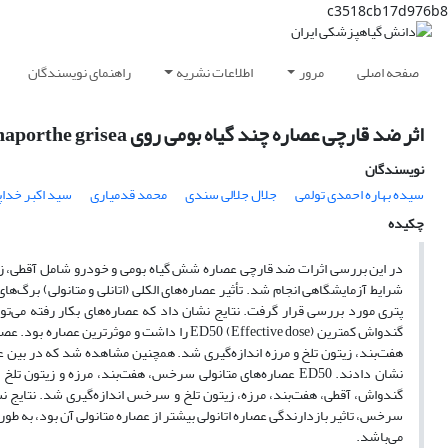
c3518cb17d976b8
صفحه اصلی
مرور
اطلاعات نشریه
راهنمای نویسندگان
اثر ضد قارچی عصاره چند گیاه بومی روی Magnaporthe grisea،عامل بلاست برنج در آزمایشگاه
نویسندگان
سیده بهاره احمدی تولمی
جلال جلالی سندی
محمد قدمیاری
سید اکبر خدا
چکیده
پتری مورد بررسی قرار گرفت. نتایج نشان داد که عصاره‌های بکار رفته می‌تو
سرخس، تاثیر بازدارندگی عصاره اتانولی بیشتر از عصاره متانولی آن بود، به طوری که ED50 عصاره متانولی 65/2 برابر ED50 عصاره ات
می‌باشد.