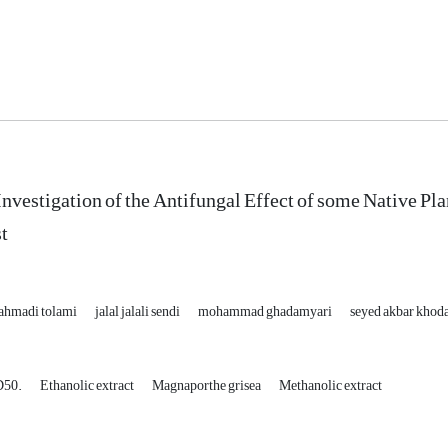
 Investigation of the Antifungal Effect of some Native Pl
st
 ahmadi tolami
jalal jalali sendi
mohammad ghadamyari
seyed akbar khod
D50.
Ethanolic extract
Magnaporthe grisea
Methanolic extract