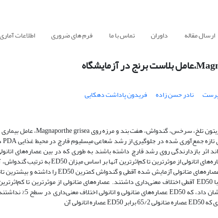
ارسال مقاله
داوران
تماس با ما
فرم های ضروری
اطلاعات آماری
پرست
نادر حسن زاده
فریدون پاداشت دهکایی
در این بررسی اثرات‌ ضد قارچی‌ عصاره شش‌ گیاه‌ بومی‌ و خودرو شامل آقطی‌، زیتون‌ تلخ‌،
شرایط‌ آزمایش
اند اثر بازدارندگی روی رشد قارچ داشته باشند به طوری که در بین عصاره‌های اتانو
گندواش کمترین ED50 (Effective dose) را داشت و موثرترین عصاره بود. عصاره‌های اتانولی از موثرتری
هفت‌بند، زیتون تلخ و مرزه اندازه‌گیری شد. همچنین مشاهده شد که در بین عصاره‌های متانولی آزمایش شده
نشان دادند. ED50 عصاره‌های متانولی سرخس، هفت‌بند، مرزه و زیتون تلخ با ED50 آقطی اختلاف معنی‌داری داشتند. عصاره‌های متانولی از موثرترین ت
گندواش، آقطی، هفت‌بند، مرزه، زیتون تلخ و سرخس اندازه‌گیری شد. نت
انولی آن