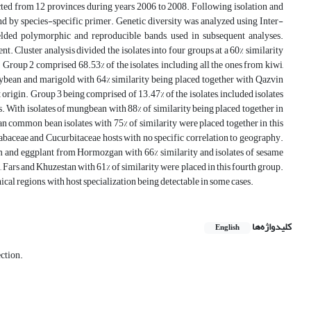
lected from 12 provinces during years 2006 to 2008. Following isolation and
nd by species-specific primer. Genetic diversity was analyzed using Inter-
lded polymorphic and reproducible bands, used in subsequent analyses.
Cluster analysis divided the isolates into four groups at a 60% similarity
 Group 2 comprised 68.53% of the isolates, including all the ones from kiwi,
 soybean and marigold with 64% similarity being placed together with Qazvin
origin. Group 3 being comprised of 13.47% of the isolates, included isolates
. With isolates of mungbean with 88% of similarity being placed together in
common bean isolates with 75% of similarity were placed together in this
abaceae and Cucurbitaceae hosts with no specific correlation to geography.
m and eggplant from Hormozgan with 66% similarity and isolates of sesame
 Fars and Khuzestan with 61% of similarity were placed in this fourth group.
cal regions, with host specialization being detectable in some cases.
کلیدواژه‌ها
English
ction.