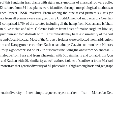
n of this fungus in Iran, plants with signs and symptoms of charcoal rot were col
 52 isolates from 24 host plants were identified through morphological methods a
nce Repeat (ISSR) markers. From among the nine tested primers, six sets yie
ata from all primers were analyzed using UPGMA method and Jaccard´s Coefficient. 
1 comprised 5.76% of the isolates, including all the hemp from Kashan and Isfahan.
n, olive, maize, and okra. Golestan isolates from hosts of: maize, sorghum, kiwi,
 pumpkin and tomato hosts with 100% similarity may be due to similarity of the host 
 and Cucurbitaceae. Most of the Group 3 isolates were collected from arid regions
Qom and Karaj grown cucumber, Kashan cantaloupe, Qazvin common bean, Khorasan 
Group 4 got comprised of 19.23% of isolates including the ones from Solanaceae, F
cantaloupe from Fars and from Khuzestan with 60% similarity and tomato from Qo
nd Kashan with 90% similarity as well as three isolates of sunflower from Markazi,
emonstrate that genetic diversity of M. phaseolina is high among hosts and geographi
enetic diversity
Inter-simple sequence repeat marker
Iran
Molecular Dete