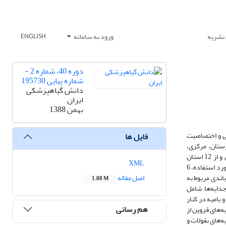
 نشریه
ورود به سامانه
ENGLISH
دوره 40، شماره 2 -
شماره پیاپی 195730
دانش گیاهپزشکی
ایران
بهمن 1388
باشد. جهت بررسی تنوع ژنتیکی و اختصاصیت
فایل ها
زستان، مرکزی،
فارس،کهکیلویه و بویر احمد، اصفهان، یزد، کرمان و هرمزگان طی سال‌های 86 و 87 نمونه‌برداری شد. پس از جداسازی و خالص سازی قارچ، 52 جدایه از 24 میزبان و از 12 استان
XML
جداسازی و با استفاده از خصوصیات ظاهری و آغازگر اختصاصی گونه شناسایی شدند. تنوع ژنتیکی جدایه‌ها با استفاده از نشانگر ISSR بررسی شد. از میان 9 آغازگر مورد استفاده، 6
اندی مربوط به
اصل مقاله
1.88 M
UPG، در سطح تشابه60 درصد، جدایه‌ها را در چهار گروه قرار داد. گروه اول شامل 76/5 درصد جدایه‌ها شامل
، ذرت و بامیه در کنار
هم رسانی
یا و گل جعفری با 64 درصد تشابه و همچنین جدایه‌های قزوین از
 باشد. گروه سوم شامل 47/13 درصد جدایه شامل جدایه‌های بقولات و