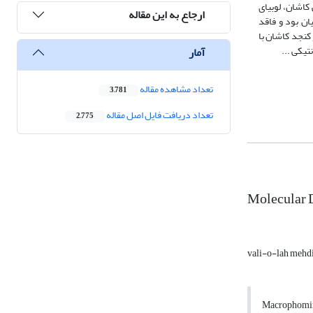
ج، طالبی کاشان، لوبیای
ارجاع به این مقاله
ینی، بقولات و کدوییان بود و فاقد
 تشابه و جدایه‌های کنجد کرمان و کنجد کاشان با
آمار
تعداد مشاهده مقاله
3,781
تعداد دریافت فایل اصل مقاله
2,775
Molecular D
vali-o-lah mehd
Macrophomina