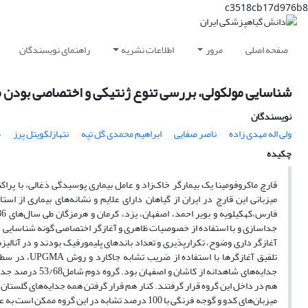
c3518cb17d976b8
صفحه اصلی
مرور
اطلاعات نشریه
راهنمای نویسندگان
شناسایی مولکولی، بررسی تنوع ژنتیکی و اختصاصی بودن میزبان جدایه‌های ای
نویسندگان
ولی اله مهدی زاده
ناصر صفایی
ابراهیم محمدی گل تپه
نتهازلکویتل پرز
م
چکیده
میزبانی این قارچ در ایران از گیاهان دارای علایم و نشانه‌های بیماری از 
آغازگر داری وضوح، تکرارپذیری و تعداد باندهای پلیمورفیک بودند و در آنالیزه
جدایه‌های شاهدان