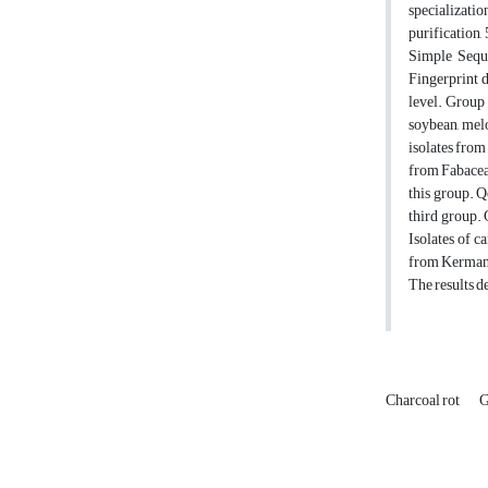
specializatio
purification,
Simple Seque
Fingerprint d
level. Group 
soybean, melo
isolates from
from Fabaceae
this group. 
third group. 
Isolates of 
from Kerman a
The results d
Charcoal rot
G