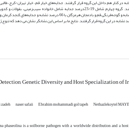
از مناطق خشک بودند. دو جدایه ماش کرمان با 88 درصد تشابه در کنار هم داخل این گروه قرار گرفتند. جدایه‌های خیار قم، خیار تهران-کر
قزوین، لوبیای خراسان با 75 درصد تشابه در کنار هم در این گروه قرار گرفتند. گروه چهارم شامل 23/19درصد جدایه شامل خانواده سیب‌زم
گروه‌بندی جغرافیایی بودند. جدایه‌ طالبی فارس و طالبی خراسان با 60 درصد تشابه و گوجه‌فرنگی قم و بادمجان هرمزگان با 66 درصد
etection, Genetic Diversity and Host Specialization of 
i zadeh
naser safaii
Ebrahim mohammadi gol tapeh
Nethazlekoytel MA
 phaseolina is a soilborne pathogen with a worldwide distribution and a host r