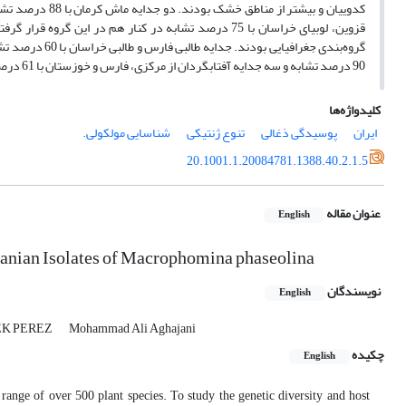
کدوییان و بیشتر 
90 درصد تشابه و سه جدایه آفتابگردان از مرکزی، فارس و خوزستان با 61 درصد تشابه در این گروه قرار گرفتند. نتایج ما بر اساس این نشانگر نشان می دهد که تنوع ژنتیکی ...
کلیدواژه‌ها
ایران
پوسیدگی ذغالی
تنوع ژنتیکی
شناسایی مولکولی.
20.1001.1.20084781.1388.40.2.1.5
عنوان مقاله
English
Iranian Isolates of Macrophomina phaseolina
نویسندگان
English
YEK PEREZ
Mohammad Ali Aghajani
چکیده
English
ange of over 500 plant species. To study the genetic diversity and host