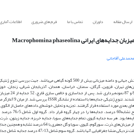
ارسال مقاله
داوران
تماس با ما
فرم های ضروری
اطلاعات آماری
رانی Macrophomina phaseolina
حمدعلی آقاجانی
قارچ ماکروفومینا یک بیمارگر خاک‌‌زاد و عامل بیماری پوسیدگی ذغالی، با پراکنش جهانی و دامنه میزبانی بیش از 500 گونه گیاهی می‌
استان‌های تهران، قزوین، گرگان، سمنان، خراسان، همدان، آذربایجان شرقی، زنجان، خو
ای بعدی مورد استفاده قرار گرفتند. تجزیه و تحلیل خوشه‌ای داده‌های حاصل از الگوی ب
تلفیق آغازگرها با استفاده از ضریب تشابه جاکارد و روش MA
ه از کاشان و اصفهان بود. گروه دوم شامل53/68 درصد جدایه‌ها بود. هر سه جدایه کیوی، تمام جدایه‌های سویا، جدایه خربزه، جدایه زیتون
هم در داخل این گروه قرار گرفتند. کنار هم قرار گرفتن همه‌ جدایه‌های گلستان از میزبان‌های ذرت، سورگوم، کیوی، سو
میزبان‌های کدو و گوجه فرنگی با 100 درصد تشابه در این گروه ممکن است به علت نزدیکی منشا جغرافیایی آنها