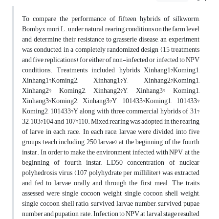
To compare the performance of fifteen hybrids of silkworm,
Bombyx mori L. under natural rearing conditions on the farm level
and determine their resistance to grasserie disease, an experiment
was conducted in a completely randomized design (15 treatments
and five replications) for either of non-infected or infected to NPV
conditions. Treatments included hybrids Xinhang1?Koming1,
Xinhang1?Koming2, Xinhang1?Y, Xinhang2?Koming1,
Xinhang2? Koming2, Xinhang2?Y, Xinhang3? Koming1,
Xinhang3?Koming2, Xinhang3?Y, 101433?Koming1, 101433?
Koming2, 101433?Y along with three commercial hybrids of 31?
32, 103?104 and 107?110. Mixed rearing was adopted in the rearing
of larve in each race. In each race, larvae were divided into five
groups (each including 250 larvae) at the beginning of the fourth
instar. In order to make the environment infected with NPV, at the
beginning of fourth instar, LD50 concentration of nuclear
polyhedrosis virus (107 polyhydrate per milliliter) was extracted
and fed to larvae orally and through the first meal. The traits
assessed were single cocoon weight, single cocoon shell weight,
single cocoon shell ratio, survived larvae number, survived pupae
number and pupation rate. Infection to NPV at larval stage resulted