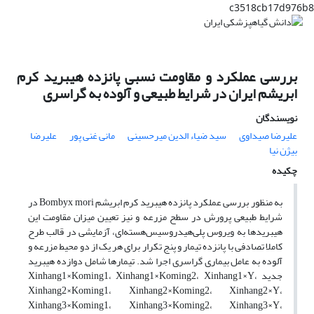
c3518cb17d976b8
بررسی عملکرد و مقاومت نسبی پانزده هیبرید کرم
ابریشم ایران در شرایط طبیعی و آلوده به گراسری
نویسندگان
علیرضا صیداوی
سید ضیاء الدین میرحسینی
مانی غنی پور
علیرضا
بیژن نیا
چکیده
به منظور بررسی عملکرد پانزده هیبرید کرم ابریشم Bombyx mori در
شرایط طبیعی پرورش در سطح مزرعه و نیز تعیین میزان مقاومت این
هیبریدها به ویروس پلی‌هیدروسیس‌هسته‌ای، آزمایشی در قالب طرح
کاملا تصادفی با پانزده تیمار و پنج تکرار برای هر یک از دو محیط مزرعه و
آلوده به عامل بیماری گراسری اجرا شد. تیمارها شامل دوازده هیبرید
جدید Xinhang1×Koming1، Xinhang1×Koming2، Xinhang1×Y،
Xinhang2×Koming1، Xinhang2×Koming2، Xinhang2×Y،
Xinhang3×Koming1، Xinhang3×Koming2، Xinhang3×Y،