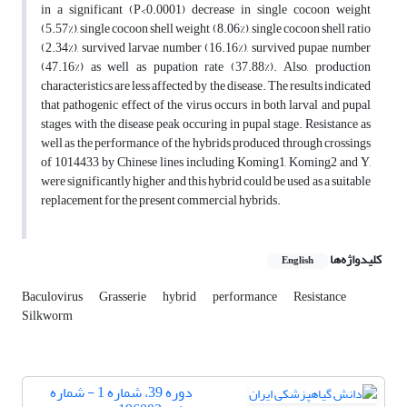
in a significant (P<0.0001) decrease in single cocoon weight
(5.57%), single cocoon shell weight (8.06%), single cocoon shell ratio
(2.34%), survived larvae number (16.16%), survived pupae number
(47.16%) as well as pupation rate (37.88%). Also, production
characteristics are less affected by the disease. The results indicated
that pathogenic effect of the virus occurs in both larval and pupal
stages, with the disease peak occuring in pupal stage. Resistance as
well as the performance of the hybrids produced through crossings
of 1014433 by Chinese lines including Koming1, Koming2 and Y,
were significantly higher and this hybrid could be used as a suitable
replacement for the present commercial hybrids.
کلیدواژه‌ها
English
Baculovirus
Grasserie
hybrid
performance
Resistance
Silkworm
دوره 39، شماره 1 - شماره