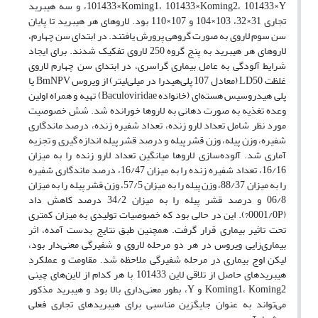
101433×Koming1، 101433×Koming2، 101433×Y، و سه هیبرید
تجاری 31×32، 103×104 و 107×110 بود. لاروهای هر هیبرید تا پایان
سن سوم لاروی به صورت گروهی پرورش یافتند. در ابتدای سن چهارم،
لاروهای هر هیبرید به پنج گروه 250 لاروی تفکیک شدند. برای ایجاد
شرایط آلودگی به عامل بیماری گراسری، در ابتدای سن چهارم لاروی
غلظت LD50 (معادل 107 پلی‌هیدرا در میلی‌لیتر) از ویروس BmNPV یا
پلی هیدروسیس هسته‌ای (خانواده Baculoviridae) تهیه و همراه اولین
وعده تغذیه به صورت دهانی به لاروها خورانده شد. شش خصوصیت
مورد نظر شامل تعداد لارو زنده، تعداد شفیره زنده، درصد ماندگاری
شفیره، وزن پیله، وزن قشر پیله و درصد قشر پیله اندازه گیری و تجزیه
آماری شد. آلوده‌سازی لاروها میانگین تعداد لارو زنده را به میزان
16/16، تعداد شفیره زنده را به میزان 16/47، درصد ماندگاری شفیره
را به میزان 88/37، وزن پیله را به میزان 57/5، وزن قشر پیله را به میزان
06/8 و درصد قشر پیله را به میزان 34/2 درصد کاهش داد
(0001/0P?). این در حالی بود که خصوصیات تولیدی به میزان کمتری
تحت تاثیر بیماری قرار گرفت. همچنین طبق نتایج بدست آمده، اثر
بیماری‌زایی ویروس در هر دو مرحله لاروی و شفیرگی معنی‌دار بود،
لیکن اوج بیماری در مرحله شفیرگی ملاحظه شد. مقاومت و عملکرد
هیبریدهای حاصل از تلاقی لاین 101433 با هر کدام از لاین‌های چینی
Koming1، Koming2 و Y، بطور معنی‌داری بالا بود و هیبرید مذکور
می‌تواند به عنوان جایگزین مناسبی برای هیبریدهای تجاری فعلی