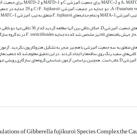
um) D
F. proliferatum شناسایی شدند. به علت وجود هر دو تیپ آمیزشی در جدایه‌های جمعیت آمیزشی D، امکان 
پریتسیوم واجد آسک و آسکوسپور شدند. در آزمون سازگاری رویشی با استفاده از جهش یافته‌های
و D از گونه کمپلکس G. fujikuroi در گیلان وجود دارند که در بین آنها جمعیت آمیزشی D غالب است. همچنین براساس آزمون شناسایی گروه‌های سازگ
lations of Gibberella fujikuroi Species Complex,the Cau