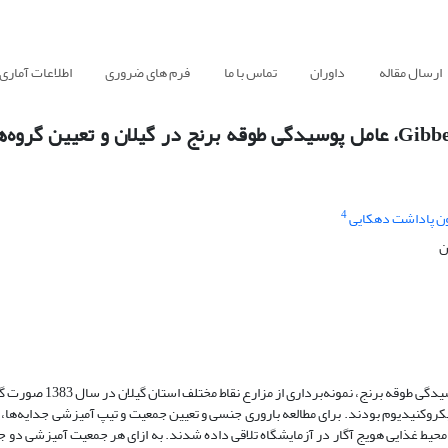
ارسال مقاله
داوران
تماس با ما
فرم های ضروری
اطلاعات آماری
جمعیت‌های آمیزشی در ‌گونه کمپلکس Gibberella fujikuroi، عامل پوسیدگی طوقه برنج در گیلان و ت
4
ن پاداشت دهکایی
ن
کروکنیدیوم بودند. برای مطالعه با‌روری جنسی و تعیین جمعیت و تیپ آمیزشی جدایه‌ها، هر
 ماده بارور نماینده استاندارد از سه جمعیت آمیزشیA ، C و D روی محیط غذایی هویج آگار در آزمایشگاه تلاقی داده شدند. به ازای هر جمعیت آمی