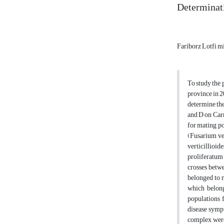
Determinati
Fariborz Lotfi m
To study the 
province in 2
determine the
and D on Car
for mating po
(Fusarium ver
verticillio
proliferatum
crosses betwe
belonged to 
which belong
populations f
disease sympt
complex were 