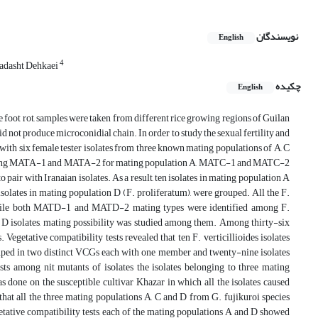
نویسندگان
English
4
adasht Dehkaei
چکیده
English
ce foot rot, samples were taken from different rice growing regions of Guilan
d not produce microconidial chain. In order to study the sexual fertility and
 with six female tester isolates from three known mating populations of A, C
ncluding MATA-1 and MATA-2 for mating population A, MATC-1 and MATC-2
r with Iranaian isolates. As a result, ten isolates in mating population A
isolates in mating population D (F. proliferatum), were grouped. All the F.
 while both MATD-1 and MATD-2 mating types were identified among F.
 D isolates, mating possibility was studied among them. Among thirty-six
Vegetative compatibility tests revealed that ten F. verticillioides isolates
ouped in two distinct VCGs each with one member and twenty-nine isolates
s among nit mutants of isolates the isolates belonging to three mating
s done on the susceptible cultivar Khazar in which all the isolates caused
that all the three mating populations A, C and D from G. fujikuroi species
etative compatibility tests, each of the mating populations A and D showed