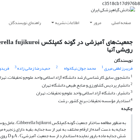
c3518cb17d976b8
صفحه اصلی
مرور
اطلاعات نشریه
راهنمای نویسندگان
رویشی آنها
نویسندگان
3
2
1
فریبرز لطفی میری
محمد جوان نیکخواه
حمیدرضا زمانی زاده
فریدو
1
دانشجوی سابق کارشناسی ارشد دانشگاه آزاد اسلامی واحد علوم و تحقیقات، تهرا
2
دانشیار پردیس کشاورزی و منابع طبیعی دانشگاه تهران
3
دانشیار، دانشگاه آزاد اسلامی واحد علوم و تحقیقات، تهران
4
استادیار مؤسسه تحقیقات برنج کشور، رشت
چکیده
جدایه به دست آمده از ارقام مختلف، به غیر از سه جدایه، بقیه دارای زنجیره می
شش جدایه