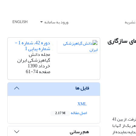
 نشریه
ورود به سامانه
ENGLISH
عیین گروه‌های سازگاری
دوره 42، شماره 1 -
شماره پیاپی 1
مجله دانش
گیاهپزشکی ایران
خرداد 1390
صفحه
61-74
فایل ها
XML
اصل مقاله
2.17 M
به منظور مطالعه ساختار جمعیت گونه کمپلکس Gibberella fujikuroi، عامل پوسیدگی طوقه برنج، نمونه‌برداری از مزارع نقاط مختلف استان گیلان در سال 1383 صورت گرفت. از بین 41
 یک از آنها با
هم رسانی
زشی دو جدایه نماینده از