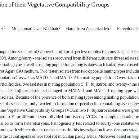
on of their Vegetative Compatibility Groups
1
2
3
iri
Mohammad Javan Nikkhah
Hamdireza Zamanizadeh
Fereydoun P
population structure of Gibberella fujikuroi species complex, the causal agent of ri
004. Among fourty-one isolates recovered from different cultivars; three isolates di
 mating type as well as mating population among isolates, each isolate was crossed
rot Agar (CA) medium. Two tester isolates from two opposite mating types i
pulation C as well as MATD-1 and MATD-2 for mating population D were taken to pai
ticillioides), two isolates in mating population C (F. fujikuroi) and twenty-nine 
ides and F. fujikuroi isolates belonged to MATA-1 and MATC-1 mating type,
 isolates. Because of the presence of both mating types among mating population
en these isolates, only two led to formation of perithecium containing ascospores. 
nine Vegetative Compatibility Groups (VCGs), two F. fujikuroi isolates were gr
ed to F. proliferatum were divided into twenty VCGs. In complementation test
ailed to form heterokaryons. Pathogenicity test related to fourty-one isolates wa
oms with white colonies on the stems. In this investigation it was demonstrated 
the causal agents of rice foot rot in Guilan paddy fields. Moreover, based on veg