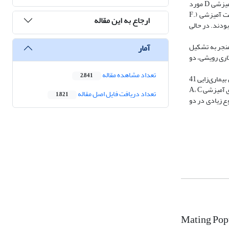
دو تیپ آمیزشی مخالف شامل MATA-1 و MATA-2 برای جمعیت آمیزشی A، MATC-1 و MATC-2 برای جمعیت آمیزشی C و MATD-1 و MATD-2 برای جمعیت آمیزشی D مورد
استفاده قرار گرفتند. در نتیجه، ده جدایه در جمعیت آمیزشی A (Fusarium verticillioides)، دو جدایه در جمیعت آمیزشی (F. fujikuroi) C و 29 جدایه در جمعیت آمیزشی (F.
ارجاع به این مقاله
proliferat گروه‌بندی شدند. تمام جدایه‌های F. verticillioides متعلق به تیپ آمیزشی MATA-1 و تمام جدایه‌های F. fujikuroi متعلق به تیپ آمیزشی MATC-1 بودند. در حالی
تلاقی بین آنها مطالعه گردید که از 36 تلاقی تنها دو تلاقی منجر به تشکیل
آمار
 nit نیز مشخص شد که ده جدایه F. verticillioides در نه گروه سازگاری رویشی، دو
تعداد مشاهده مقاله
2,841
F. proliferatum نیز در بیست گروه سازگاری رویشی قرار گرفتند. تلاقی جدایه‌های متعلق به سه جمعیت آمیزشی با هم نیز منجر به تشکیل هتروکاریون نگردید. آزمون بیماری‌زایی 41
جدایه روی رقم خزر انجام گردید و همه جدایه‌ها نشانه پوسیدگی طوقه همراه با کلنی‌های سفید رنگ روی ساقه‌ها را ایجاد کردند. در این تحقیق معلوم شد که جمعیت‌های آمیزشی A، C
تعداد دریافت فایل اصل مقاله
1,821
اری رویشی تنوع زیادی در دو
Mating Popu