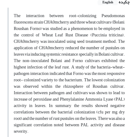
چکیده
English
The interaction between root-colonizing Pseudomonas
fluorescens strain CHA0mcherry and three wheat cultivars (Bolani,
Roushan, Forno) was studied as a phenomenon to be employed in
the control of Wheat Leaf Rust Disease (Puccinia triticina).
CHA0mcherry was inoculated using seed treatment method. The
application of CHA0mcherry reduced the number of pustules on
leaves via inducing systemic resistance, specially in Bolani cultivar.
The non-inoculated Bolani and Forno cultivars exhibited the
highest infection of the leaf rust. A study of the bacteria-wheat-
pathogen interaction indicated that Forno was the most responsive
root- colonized variety to the bacterium. The lowest colonization
was observed within the rhizosphere of Roushan cultivar.
Interaction between pathogen and cultivars was shown to lead to
increase of peroxidase and Phenylalanine Ammonia Lyase (PAL)
activity in leaves. In summary, the results showed negative
correlations between the bacterial colonization (cfu per mg dry
root) and the number of rust pustules on the leaves. There was also a
significant correlation noted between PAL activity and disease
severity.