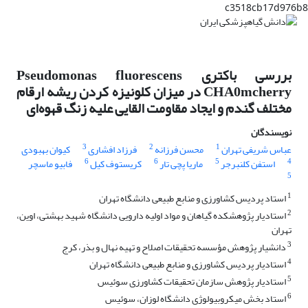
c3518cb17d976b8
بررسی باکتری Pseudomonas fluorescens
CHA0mcherry در میزان کلونیزه کردن ریشه ارقام
مختلف گندم و ایجاد مقاومت القایی علیه زنگ قهوه‌ای
نویسندگان
3
2
1
عباس شریفی تهران
محسن فرزانه
فرزاد افشاری
کیوان بهبودی
6
6
5
4
استفن کلنبرجر
ماریا پچی تار
کریستوف کیل
فابیو ماسچر
5
1
استاد پردیس کشاورزی و منابع طبیعی دانشگاه تهران
2
استادیار پژوهشکده گیاهان و مواد اولیه دارویی دانشگاه شهید بهشتی، اوین،
تهران
3
دانشیار پژوهش مؤسسه تحقیقات اصلاح و تهیه نهال و بذر، کرج
4
استادیار پردیس کشاورزی و منابع طبیعی دانشگاه تهران
5
استادیار پژوهش سازمان تحقیقات کشاورزی سوئیس
6
استاد بخش میکروبیولوژی دانشگاه لوزان، سوئیس