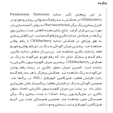
چکیده
در این پژوهش تأثیر جدایه Pseudomonas fluorescens
CHA0mcherry در همکنش با سه رقم گندم بولانی، روشن و فورنو در
کنترل بیماری زنگ برگی (Puccinia triticina) به روش آغشته‌سازی بذر
مورد بررسی قرار گرفت. نتایج نشان‌دهنده کاهش شدت بیماری روی
برگ‌ها در همکنش جدایه باکتری و ارقام گندم است. این کاهش بیماری
به طور ویژه‌ای در همکنش جدایه CHA0mcherry با رقم بولانی
مشاهده شد. بیشترین میزان آلودگی به زنگ در دو رقم بولانی و فورنو
فاقد زادمایه باکتری مشاهده شد. بررسی اثر متقابل جدایه باکتری،
رقم گندم و بیمارگر نشان داد که رقم فورنو غیرآلوده به زنگ در
همکنش باCHA0mcherry، بیشترین میزان کلونیزاسیون باکتریایی را
داشته است. کمترین میزان سلول باکتری در ریشه رقم روشن
غیرآلوده به زنگ مشاهده شد. همکنش بیمارگر با هر سه رقم گندم
باعث افزایش فعالیت فنیل‌آلانین آمونیالیاز (PAL) در برگ‌ها شد.
همچنین آلودگی به زنگ در افزایش فعالیت پراکسیداز نقش معنی‌داری
نشان داد. در نهایت بین میزان کلونیزاسیون باکتریایی (تعداد سلول
باکتری در میلی‌گرم وزن ریشه خشک) با شدت بیماری زنگ برگی
همبستگی منفی مشاهده شد. همچنین همبستگی مثبت بین آنزیم
فنیل‌آلانین آمونیالیاز و شدت بیماری وجود داشت.