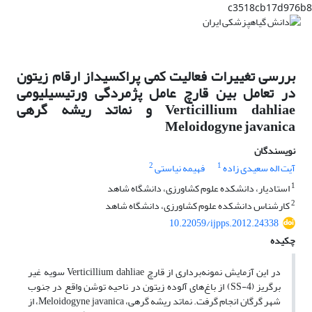
c3518cb17d976b8
بررسی تغییرات فعالیت کمی پراکسیداز ارقام زیتون
در تعامل بین قارچ عامل پژمردگی ورتیسیلیومی
Verticillium dahliae و نماتد ریشه گرهی
Meloidogyne javanica
نویسندگان
2
1
آیت اله سعیدی زاده
فهیمه نیاستی
1
استادیار، دانشکده علوم کشاورزی، دانشگاه شاهد
2
کارشناس دانشکده علوم کشاورزی، دانشگاه شاهد
10.22059/ijpps.2012.24338
چکیده
در این آزمایش نمونه‌برداری از قارچ Verticillium dahliae سویه غیر
برگریز (SS-4) از باغ‌های آلوده زیتون در ناحیه توشن واقع در جنوب
شهر گرگان انجام گرفت. نماتد ریشه گرهی، Meloidogyne javanica، از