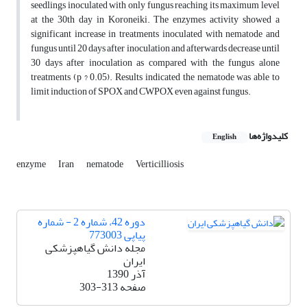
seedlings inoculated with only fungus reaching its maximum level
at the 30th day in Koroneiki. The enzymes activity showed a
significant increase in treatments inoculated with nematode and
fungus until 20 days after inoculation and afterwards decrease until
30 days after inoculation as compared with the fungus alone
treatments (p ? 0.05). Results indicated the nematode was able to
limit induction of SPOX and CWPOX even against fungus.
کلیدواژه‌ها
English
enzyme
Iran
nematode
Verticilliosis
دوره 42، شماره 2 - شماره
پیاپی 773003
مجله دانش گیاهپزشکی
ایران
آذر 1390
صفحه
303-313