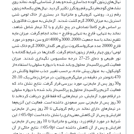
نهال‌های زیتون آلوده جداسازی شده و بعد از شناسایی گونه، نماتد روی
نشاءهای گوجه‌فرنگی رقم روتگرز تکثیر گردید. نهال‌های یکساله زیتون
رقم زرد، روغنی، کرونیکی و مانزانیلا در بستری از خاک لومی شنی
استریل به میزان 2000 گرم کشت شدند. آزمایش به صورت فاکتوریل
بر اساس طرح کاملاً تصادفی در پنج تکرار و با 32 تیمار شامل شاهد،
نماتد به تنهایی، قارچ به تنهایی و قارچ + نماتد انجام گرفت. میزان مایه
تلقیح نماتد با سه جمعیت (2000، 3000 و 4000) لارو سن دوم و در مورد
قارچ 20000 عدد میکرواسکلروت برای هر گلدان (2000 گرم خاک شنی
لومی) روی چهار رقم از زیتون انجام گرفت. گلدان‌ها در شرایط گلخانه با
نور طبیعی و دمای 25-27 درجه سلسیوس نگهداری شدند. میزان
فعالیت کمی پراکسیداز محلول و باند شده با دیواره سلولی با استفاده از
گوئیکول، به عنوان پیش ماده، برحسب تغییر جذب مخلوط واکنش در
470 نانومتر در دقیقه در میلی‌گرم پروتئین، در مراحل زمانی یک، 10، 20
و30 روز پس از مایه‌زنی، مورد بررسی قرار گرفت. نتایج نشان داد که
فعالیت آنزیم پراکسیداز محلول و پراکسیداز باند شده با دیواره سلولی
در ارقام مورد آزمایش، در تیمارهایی که فقط قارچ دریافت کرده‌اند تا
30 روز پس از مایه‌زنی سیر صعودی داشته است. فعالیت این آنزیم‌ها
در تیمارهای دارای نماتد در رقم کرونیکی تا 20 روز پس از مایه‌زنی
افزایش و پس از آن کاهش معنی‌داری را نشان داده است (05/0p?). این
شرایط در مورد ارقام زرد، روغنی و مانزانیلا تا 10 روز پس از مایه‌زنی
افزایش و پس از آن کاهش داشته است (05/0p?). نتایج حاکی از آن
است که نماتد قادر است فعالیت آنزیم پراکسیداز را در روزهای