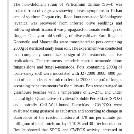
The non-defoliant strain of Verticillium dahliae (SS-4) was
isolated from olive groves showing disease symptoms in Toshan
area of southern Gorgan city. Root-knot nematode, Meloidogyne
javanica, was recovered from infested olive seedlings and
following identification it was propagated on tomato seedlings cv.
Rutgers. One-year-old seedlings of olive cultivars, Zard, Roghani,
Koroneiki and Manzanilla, were transplanted to pots containing
2000g of sterilized sandy loam soil. The experiment was conducted
in a completely randomized design of 32 treatments and five
replications. The treatments included: control, nematode alone,
fungus alone and fungus+nematode. Pots (containing 2000g of
loam-sandy soil) were inoculated with J2 (2000, 3000, 4000 per
pot) of nematode and/or microsclerotia (20000 per pot) of fungus
according to the treatments for the cultivars. Pots were arranged on
glasshouse benches with a temperature of 25-27°C, and under
natural light. Quantitative activities of Soluble Peroxidase (SPOX)
and ionically Cell-Wall-bound Peroxidase (CWPOX) were
evaluated using guaiacol, as a substrate, and according to change in
absorbance of the reaction mixture at 470 nm per minute per
milligram of total protein on days 1, 10, 20 and 30 after inoculation.
Results showed that SPOX and CWPOX activity increased in