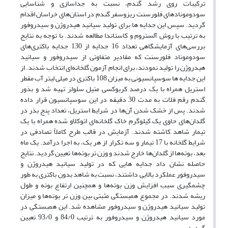
ترکیبات روی رشد گندم، نسبت به جداسازی و شناسایی
سودومونادهای فلورسنت ریزوسفر گندم در استان‌های خراسان اقدام
گردید. سپس این جدایه ها برای تولید سیانید هیدروژن و سیدروفور
به ترتیب با روش آلستروم و کاستاندا مطالعه شدند. با توجه به نتایج
بررسی‌های آزمایشگاهی تعداد 16 جدایه از 130 جدایه باکتری‌های
سودوموناد فلورسنت که مقادیر متفاوتی از سیدروفور و سیانید
هیدروژن را تولید نمودند، برای انجام آزمون گلخانه‌ای انتخاب شدند. از
این جدایه ها سوسپانسیونی به میزان 108 باکتری در میلی لیتر آب مقطر
استریل همراه با یک درصد کربوکسی متیل سلولز تهیه شد و بذور
گندم رقم فلات به مدت 30 دقیقه در این سوسپانسیون قرار داده
شدند. پس از خشک شدن آن‌ها در شرایط استریل، تعداد پنج بذر در
گلدان‌های حاوی یک کیلوگرم خاک گلخانه‌ای اتوکلاو شده همراه با یک
تیمار شاهد کاشته شدند. آزمایش در قالب طرح کاملاً تصادفی در
شرایط گلخانه با 17 تیمار و سه تکرار از هر یک، به اجرا درآمد. یک ماه
بعد، بوته‌ها از گلدان‌ها خارج شدند و وزن تر بوته‌ها تعیین گردید. نتایج
حاصله نشان داد جدایه هایی که در تولید سیانید هیدروژن و
سیدروفور عملکرد بالایی داشتند، نسبت به شاهد بدون باکتری به طور
چشمگیری سبب افزایش وزن بوته‌ها و همچنین ارتفاع بوته و طول
ریشه شدند. در مجموع همبستگی مثبتی بین وزن تر بوته‌ها و میزان
تولید سیانید هیدروژن و سیدروفور مشاهده شد. این همبستگی در
مورد سیانید هیدروژن و سیدروفور به ترتیب 84/0 و 93/0 تعیین
گردید.