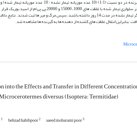
موریانه تیمار نشده : 10 عدد موریانه تیمار شده) ارزیابی شد. کارگر ها در بستر سلولزی تیمار شده با غلظت های 1000،
کارگرهای تیمار شده اجازه داده شد تا روابط متقابل تغذیه ای با موریانه های کارگر تیمار نشده در مدت 14 روز داشته باشند، سپس مرگ و میر ها ث
فت. بنابراین انتقال غلظت های کشنده از دهنده ها به گیرنده ها مشاهده شد.
on into the Effects and Transfer in Different Concentra
Microcerotermes diversus (Isoptera: Termitidae)
1
2
3
i
behzad habibpoor
saeed moharami poor