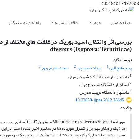
c3518cb17d976b8
صفحه اصلی
مرور
اطلاعات نشریه
راهنمای نویسندگان
diversus (Isoptera: Termitidae)
نویسندگان
3
2
1
زینب فتح الهی
بهزاد حبیب پور
سعید محرمی پور
1
دانشجوی ارشد دانشگاه شهید چمران
2
استادیار دانشگاه شهید چمران
3
دانشیار دانشگاه تربیت مدرس
10.22059/ijpps.2012.28645
چکیده
موریانه crocerotermes diversus Silvestri
ها ) یک راهکار مهم برای کنترل موریانه ها در سالهای اخیر شده است. در این 