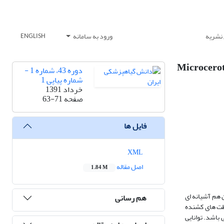
 نشریه
ورود به سامانه
ENGLISH
تلف از موریانه های کارگر تیمار شده به کارگرهای تیمار نشده Microcerotermes
دوره 43، شماره 1 -
شماره پیاپی 1
خرداد 1391
صفحه
63-71
فایل ها
XML
اصل مقاله
1.84 M
( بین هم آشیانه ای
هم رسانی
لظت های کشنده
موریانه زیرزمینی M. diversus در غلظت های مناسب می باشد. توانایی