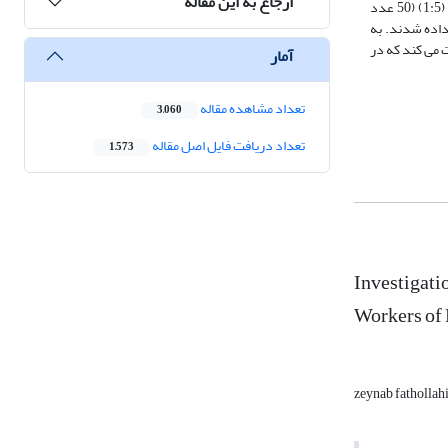
ارجاع به این مقاله
انتقال اسید بوریک بین موریانه ها با استفاده از یک مدل آزمایشی دهنده – گیرنده در دو نسبت (1:1) (10 عدد موریانه تیمار نشده : 10 عدد موریانه تیمار شده) و (1:5) (50 عدد
 15000 و 20000 پی پی ام از اسید بوریک قرار داده شدند. به
بت شدند. نتایج دلالت می کند که در
آمار
تعداد مشاهده مقاله
3,060
تعداد دریافت فایل اصل مقاله
1,573
Investigati
Workers of 
zeynab fathollah