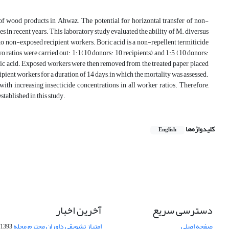
 of wood products in Ahwaz. The potential for horizontal transfer of non-
 in recent years. This laboratory study evaluated the ability of M. diversus
 to non-exposed recipient workers. Boric acid is a non-repellent termiticide
wo ratios were carried out: 1:1(10 donors: 10 recipients) and 1:5 (10 donors:
 boric acid. Exposed workers were then removed from the treated paper, placed
pient workers for a duration of 14 days, in which the mortality was assessed.
th increasing insecticide concentrations in all worker ratios. Therefore,
stablished in this study.
کلیدواژه‌ها
English
دسترسی سریع
آخرین اخبار
صفحه اصلی
امتیاز تشویقی داوران محترم مجله
1393-09-01