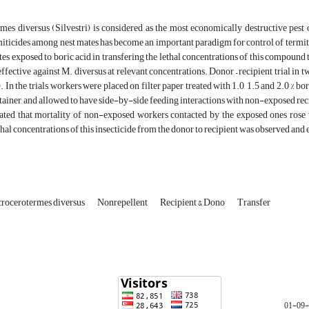
mes diversus (Silvestri) is considered as the most economically destructive pest
miticides among nest mates has become an important paradigm for control of termites
es exposed to boric acid in transfering the lethal concentrations of this compound
ffective against M. diversus at relevant concentrations. Donor – recipient trial in t
). In the trials, workers were placed on filter paper treated with 1.0, 1.5 and 2.0 %
ntainer, and allowed to have side-by-side feeding interactions with non-exposed reci
ated that mortality of non-exposed workers contacted by the exposed ones rose wi
thal concentrations of this insecticide from the donor to recipient was observed and e
rocerotermes diversus
Nonrepellent
Recipient & Dono
Transfer