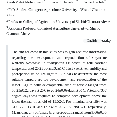
1
2
3
Arash Malak Muhammadi
Parviz SHishebor
Farhan Kachili
1
PhD. Student, College of Agriculture, University of Shahid Chamran,
Ahvaz
2
Professor, College of Agriculture, University of Shahid Chamran, Ahvaz
3
Associate Professor, College of Agriculture, University of Shahid
Chamran, Ahvaz
چکیده
English
The aim followed in this study was to gain accurate information
regarding the development and reproduction of sugarcane
whitefly,
Neomaskellia andropogonis
(Corbett) at four constant
temperatures of 20, 25, 30 and 32±1°C, 55±5 % relative humidity and
photoperiodism of 12h light to 12 h dark to determine the most
suitable temperature for development and reproduction of the
insect. Egg to adult developmental time of female ranged from
53.23±0.22 days at 20°C to 20.24±0.09 days at 30°C. A total of 357
degree-days was required to complete development above the
lower thermal threshold of 13.52°C. Pre-imaginal mortality was
51.6, 27.5, 14.16 and 13.33% at 20, 25, 30 and 32°C, respectively.
Mean longevity of female
N. andropogonis
ranged from 9.66±0.35