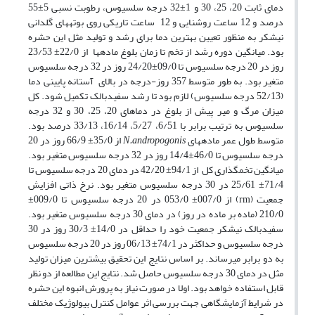
دمای ثابت 20، 25، 30 و 1±32 درجه سلسیوس، رطوبت نسبی 5±55
درصد و 12 ساعت روشنایی و 12 ساعت تاریکی روی بوته­های گلدانی
نیشکر به منظور تعیین بهترین دما برای رشد و تولید مثل این حشره
بود. میانگین دوره رشد از تخم تا زمان بلوغ ماده­ها از 22/0± 23/53
روز در 20 درجه سلسیوس تا 09/0±24/20 روز در 32 درجه سلسیوس
متغیر بود. به طور متوسط 357 روز-درجه در بالای آستانه پایینی دما
(52/13 درجه سلسیوس) لازم بود تا رشد سفیدبالک تکمیل شود. کل
میزان مرگ­ و میر پیش از بلوغ در دماهای 20، 25، 30 و 32 درجه
سلسیوس به ترتیب برابر با 6/51، 5/27، 16/14، 33/13 درصد بود.
متوسط طول عمر ماده­های
N.andropogonis
از 35/0± 66/9 روز در 20
درجه سلسیوس تا 46/0±14/4 روز در 32 درجه سلسیوس متغیر بود.
میانگین تخمگذاری کل از 94/1± 42/20 در دمای 20 درجه سلسیوس تا
71/4± 25/61 در 30 درجه سلسیوس متغیر بود. نرخ ذاتی افزایش
جمعیت (rm) از 007/0± 053/0 در 20 درجه سلسیوس تا 009/0±
210/0 (ماده بر ماده در روز) در دمای 30 درجه سلسیوس متغیر بود.
سفیدبالک نیشکر جمعیت خود را حداقل در 14/0± 30/3 روز در 30
درجه سلسیوس و حداکثر در 74/1± 06/13 روز در 20 درجه سلسیوس
به دو برابر می­رساند. بر اساس نتایج این تحقیق بیشترین میزان تولید
مثل در دمای 30 درجه سلسیوس حاصل شد. نتایج این مطالعه از دو نظر
قابل استفاده خواهد بود. اولا در صورت نیاز به پرورش انبوه این حشره
در شرایط آزمایشگاهی جهت بررسی اثر عوامل کنترل بیولوژیک مختلف