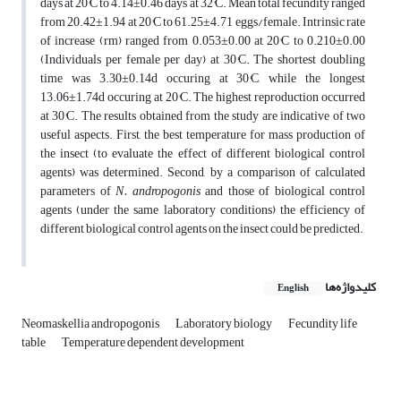
days at 20°C to 4.14±0.46 days at 32°C. Mean total fecundity ranged
from 20.42±1.94 at 20°C to 61.25±4.71 eggs/female. Intrinsic rate
of increase (rm) ranged from 0.053±0.00 at 20°C to 0.210±0.00
(Individuals per female per day) at 30°C. The shortest doubling
time was 3.30±0.14d occuring at 30°C, while the longest
13.06±1.74d occuring at 20°C. The highest reproduction occurred
at 30°C. The results obtained from the study are indicative of two
useful aspects. First, the best temperature for mass production of
the insect (to evaluate the effect of different biological control
agents) was determined. Second, by a comparison of calculated
parameters of
N. andropogonis
and those of biological control
agents (under the same laboratory conditions) the efficiency of
different biological control agents on the insect could be predicted.
کلیدواژه‌ها
English
Neomaskellia andropogonis
Laboratory biology
Fecundity life
table
Temperature dependent development