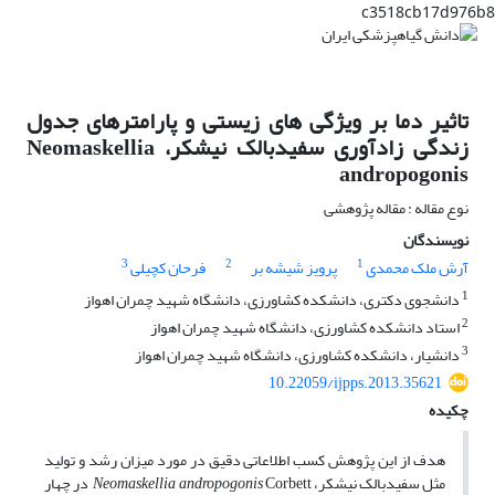
c3518cb17d976b8
تاثیر دما بر ویژگی های زیستی و پارامترهای جدول
زندگی زادآوری سفیدبالک نیشکر، Neomaskellia
andropogonis
نوع مقاله : مقاله پژوهشی
نویسندگان
3
2
1
آرش ملک محمدی
پرویز شیشه بر
فرحان کچیلی
1
دانشجوی دکتری، دانشکده کشاورزی، دانشگاه شهید چمران اهواز
2
استاد دانشکده کشاورزی، دانشگاه شهید چمران اهواز
3
دانشیار، دانشکده کشاورزی، دانشگاه شهید چمران اهواز
10.22059/ijpps.2013.35621
چکیده
هدف از این پژوهش کسب اطلاعاتی دقیق در مورد میزان رشد و تولید
مثل سفیدبالک نیشکر،
Neomaskellia andropogonis
Corbett در چهار