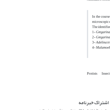
In the cours
microscopic e
The identified
1-
Gregarina
2-
Gregarina
3-
Adelina tr
4-
Malamoeb
Protists
Insec
اشتراک خبرنامه