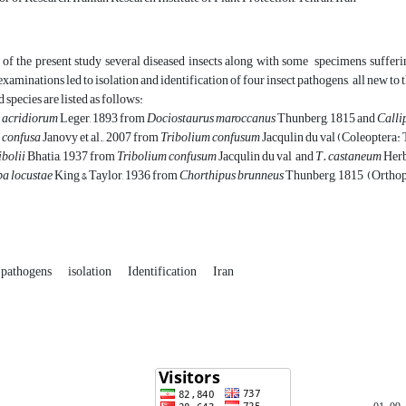
e of the present study several diseased insects along with some specimens suffe
xaminations led to isolation and identification of four insect pathogens, all new to 
 species are listed as follows:
 acridiorum
Leger, 1893 from
Dociostaurus maroccanus
Thunberg, 1815 and
Calli
 confusa
Janovy et al., 2007 from
Tribolium confusum
Jacqulin du val (Coleoptera: 
ibolii
Bhatia, 1937 from
Tribolium confusum
Jacqulin du val and
T. castaneum
Herb
a locustae
King & Taylor, 1936 from
Chorthipus brunneus
Thunberg, 1815 (Orthopt
t pathogens
isolation
Identification
Iran