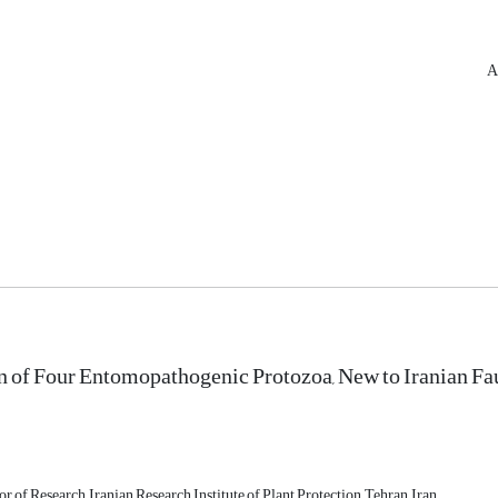
n of Four Entomopathogenic Protozoa, New to Iranian Fa
or of Research, Iranian Research Institute of Plant Protection, Tehran, Iran