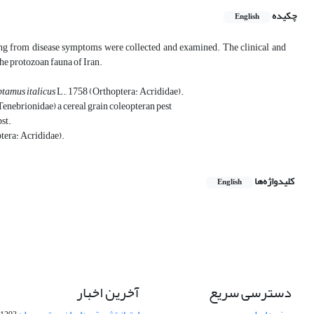
چکیده
English
ring from disease symptoms were collected and examined. The clinical and
the protozoan fauna of Iran.
ptamus italicus
L., 1758 (Orthoptera: Acrididae).
Tenebrionidae) a cereal grain coleopteran pest
st.
era: Acrididae).
کلیدواژه‌ها
English
دسترسی سریع
آخرین اخبار