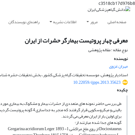
c3518cb17d976b8
صفحه اصلی
مرور
اطلاعات نشریه
راهنمای نویسندگان
معرفی چهار پروتیست بیمارگر حشرات از ایران
نوع مقاله : مقاله پژوهشی
نویسنده
مهران غزوی
استادیار پژوهش، موسسه تحقیقات گیاه پزشکی کشور، بخش تحقیقات حشره شنا
10.22059/ijpps.2013.35623
چکیده
طی بررسی حاضر نمونه های متعددی از حشرات بیمار و مشکوک به بیماری مورد 
بالینی و میکروسکوپی قرار گرفتند که منجر به جداسازی 4 گونه پروتیست گردید که همگی
برای اولین بار از ایران معرفی می گردند.
گونه های جدا شده عبارتند از:
Dociostaueus از روی ملخ مراکشی Gregarina acridiorum Leger, 1893 -1