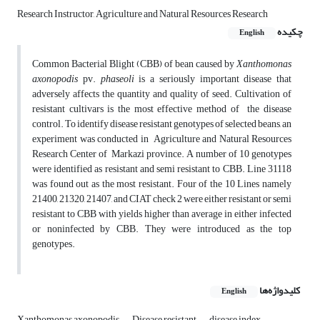
Research Instructor, Agriculture and Natural Resources Research
چکیده
English
Common Bacterial Blight (CBB) of bean caused by
Xanthomonas
axonopodis
pv.
phaseoli
is a seriously important disease that
adversely affects the quantity and quality of seed. Cultivation of
resistant cultivars is the most effective method of the disease
control. To identify disease resistant genotypes of selected beans, an
experiment was conducted in Agriculture and Natural Resources
Research Center of Markazi province. A number of 10 genotypes
were identified as resistant and semi resistant to CBB. Line 31118
was found out as the most resistant. Four of the 10 Lines namely
21400, 21320, 21407, and CIAT check 2 were either resistant or semi
resistant to CBB with yields higher than average in either infected
or noninfected by CBB. They were introduced as the top
genotypes.
کلیدواژه‌ها
English
Xanthomonas axonopodis
Disease resistant
disease index