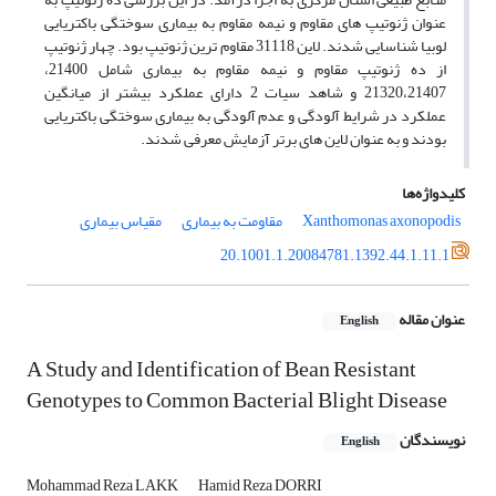
عنوان ژنوتیپ های مقاوم و نیمه مقاوم به بیماری سوختگی باکتریایی
لوبیا شناسایی شدند. لاین 31118 مقاوم ترین ژنوتیپ بود. چهار ژنوتیپ
از ده ژنوتیپ مقاوم و نیمه مقاوم به بیماری شامل 21400،
21320،21407 و شاهد سیات 2 دارای عملکرد بیشتر از میانگین
عملکرد در شرایط آلودگی و عدم آلودگی به بیماری سوختگی باکتریایی
بودند و به عنوان لاین های برتر آزمایش معرفی شدند.
کلیدواژه‌ها
Xanthomonas axonopodis
مقاومت به بیماری
مقیاس بیماری
20.1001.1.20084781.1392.44.1.11.1
عنوان مقاله
English
A Study and Identification of Bean Resistant
Genotypes to Common Bacterial Blight Disease
نویسندگان
English
Mohammad Reza LAKK
Hamid Reza DORRI