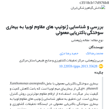
c3518cb17d976b8
بررسی و شناسایی ژنوتیپ های مقاوم لوبیا به بیماری
سوختگی باکتریایی معمولی
نوع مقاله : مقاله پژوهشی
نویسندگان
محمد رضا لک
حمید رضا درّی
مربی پژوهشی، مرکز تحقیقات کشاورزی و منابع طبیعی استان مرکزی
10.22059/ijpps.2013.35628
چکیده
بیماری سوختگی باکتریایی معمولی با عامل
Xanthomonas axonopodis
phaseoli
pv.
یکی از بیماری­های مهم لوبیا است که باعث کاهش کمیت و
کیفیت بذر می­گردد. استفــاده از ارقام مقاوم موثرترین روش کنترل
بیماری است. این تحقیق به منظور شناسایی ژنوتیپ های مقاوم لوبیا به
بیماری سوختگی باکتریایی معمولی در ایستگاه تحقیقات کشاورزی و
منابع طبیعی استان مرکزی به اجرا درآمد. در این بررسی ده ژنوتیپ به