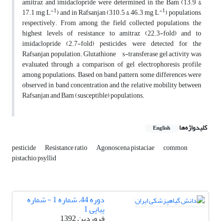
amitraz and imidaclopride were determined, in the Bam (13.9 &
-1
-1
17.1 mg L
) and in Rafsanjan (310.5 & 46.3 mg L
) populations,
respectively. From among the field collected populations, the
highest levels of resistance to amitraz (22.3-fold) and to
imidaclopride (2.7-fold) pesticides were detected for the
Rafsanjan population. Glutathione s-transferase gel activity was
evaluated through a comparison of gel electrophoresis profile
among populations. Based on band pattern, some differences were
observed in band concentration and the relative mobility between
Rafsanjan and Bam (susceptible) populations.
کلیدواژه‌ها
English
pesticide
Resistance ratio
Agonoscena pistaciae
common
pistachio psyllid
دوره 44، شماره 1 - شماره
پیاپی 1
فروردین 1392