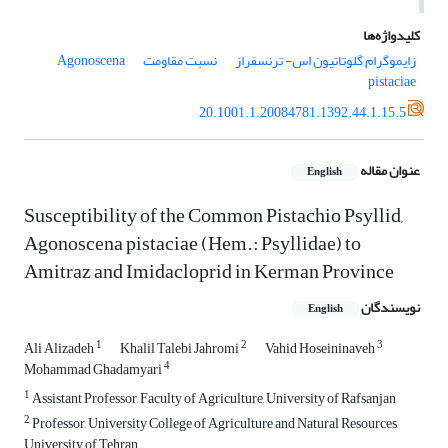
کلیدواژه‌ها
زایموگرام گلوتاتیون اس- ترنسفراز
نسبت مقاومت
Agonoscena
pistaciae
20.1001.1.20084781.1392.44.1.15.5
عنوان مقاله
English
Susceptibility of the Common Pistachio Psyllid,
Agonoscena pistaciae (Hem.: Psyllidae) to
Amitraz and Imidacloprid in Kerman Province
نویسندگان
English
1
2
3
Ali Alizadeh
Khalil Talebi Jahromi
Vahid Hoseininaveh
4
Mohammad Ghadamyari
1
Assistant Professor, Faculty of Agriculture, University of Rafsanjan
2
Professor, University College of Agriculture and Natural Resources,
University of Tehran