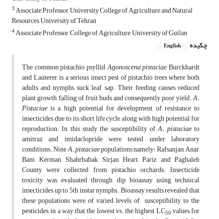
3
Associate Professor, University College of Agriculture and Natural
Resources, University of Tehran
4
Associate Professor, College of Agriculture, University of Guilan
چکیده
English
The common pistachio psyllid,
Agonoscena pistaciae
Burckhardt
and Lauterer, is a serious insect pest of pistachio trees where both
adults and nymphs suck leaf sap. Their feeding causes reduced
plant growth, falling of fruit buds and consequently poor yield.
A.
Pistaciae
is a high potential for development of resistance to
insecticides due to its short life cycle along with high potential for
reproduction. In this study the susceptibility of
A. pistaciae
to
amitraz and imidaclopride were tested under laboratory
conditions. Nine
A. pistaciae
populations namely: Rafsanjan, Anar,
Bam, Kerman, Shahrbabak, Sirjan, Heart, Pariz, and Paghaleh
County were collected from pistachio orchards. Insecticide
toxicity was evaluated through dip bioassay using technical
insecticides up to 5th instar nymphs. Bioassay results revealed that
these populations were of varied levels of susceptibility to the
pesticides, in a way that the lowest vs. the highest LC
values for
50