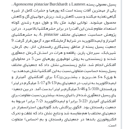
پسیل معمولی پسته،
Agonoscena pistaciae
Burckhardt & Lauterer ،
یکی از مهمترین آفات پسته است که پوره­ها و حشرات کامل از شیره
گیاهی تغذیه می­کنند و سبب کاهش رشد، ریزش جوانه­های گل و کاهش
محصول می­شوند. توانایی تولید مثل بالا و طول دوره رشدی کوتاه
استعداد مقاوم شدن این آفت را در برابر حشره­کش­ها بالا می­برد. در این
پژوهش حساسیت جمعیت­های مختلف
A. pistaciae
به حشره­کش­های
آمیتراز و ایمیداکلوپرید در شرایط آزمایشگاه مورد آزمون قرار گرفت. 9
جمعیت پسیل پسته از مناطق پسته­کاری رفسنجان، انار، بم، کرمان،
شهربابک، سیرجان، پاریز، پاقلعه و هرات در استــان کـرمان جمع­آوری
شدند و زیست­سنجی به روش غوطه­وری پوره­های سن 5 در محلول­های
آفت­کش انجام شد. نتایج زیست­سنجی نشان داد که جمعیت­های مختلف
پسیل پسته حساسیت متفاوتی نسبت به این آفت­کش­ها نشان می­دهند به­
طوری که کمتـــرین و بیشتــرین LC
برای آفت­کش­های آمیتراز و
50
ایمیداکلوپرید به ترتیب در جمعیت­های بم (9/13 و 1/17 میلی­گرم در لیتر)
و رفسنجان (5/310 و 3/46 میلی­گرم بر لیتر) بدست­ آمد. در بین جمعیت­
های پسیل جمع­آوری شده از باغ­های پسته، بیشترین نسبت مقاومت برای
آفت­کش­های آمیتراز (3/22 برابر) و ایمیداکلوپرید (7/2 برابر) مربوط به
جمعیت رفسنجان بود. الگوی پراکنش باند گلوتاتیون اس­ترانسفراز در
جمعیت­های مختلف با هم مقایسه شد و نتایج نشان داد که غلظت و تحرک
الکتروفورزی باندها در جمعیت­های رفسنجان و بم (حساس) متفاوت
است.