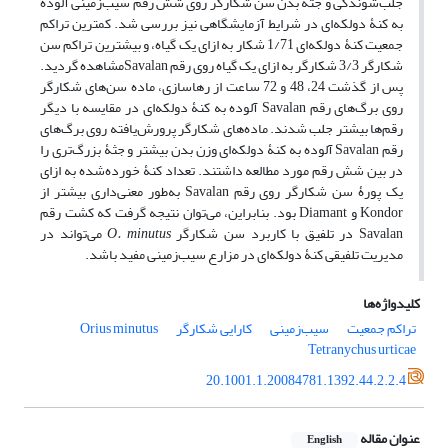
جلب‌شوندگی و جثۀ بدن سن شکارگر روی شش رقم سیب‌زمینی آلوده
به کنۀ دولکه‌ای در شرایط آزمایشگاهی نیز بررسی شد. کمترین تراکم
جمعیت کنۀ دولکه‌ای 1/71 شکار به ازای یک گیاه، و بیشترین تراکم سن
شکارگر 3/3 شکارگر به ازای یک گیاه روی رقم Savalanمشاهده گردید.
پس از گذشت 24، 48 و 72 ساعت از رهاسازی، ماده ‌‌سن‌های شکارگر
روی برگ‌های رقم Savalan آلوده به کنۀ دولکه‌ای در مقایسه با دیگر
رقم‌ها بیشتر جلب شدند. ماده‌های شکارگر پرورش‌یافته روی برگ‌های
رقم Savalan آلوده به کنۀ دولکه‌ای وزن بدن بیشتر و جثۀ بزرگ‌تری را
در بین شش رقم مورد مطالعه داشتند. تعداد کنۀ خورده‌شده به ازای
یک پورۀ سن شکارگر روی رقم Savalan به‌طور معنی‌داری بیشتر از
Kondor و Diamant بود. بنابراین، می‌توان نتیجه‌ گرفت که کشت رقم
Savalan در تلفیق با کاربرد سن شکارگر
O. minutus
می‌تواند در
مدیریت تلفیقی کنۀ دولکه‌ای در مزارع سیب‌زمینی مفید باشد.
کلیدواژه‌ها
تراکم جمعیت
سیب‌زمینی
کارایی شکارگر
Orius minutus
Tetranychus urticae
20.1001.1.20084781.1392.44.2.2.4
عنوان مقاله
English