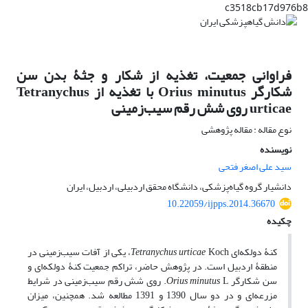
c3518cb17d976b8
فراوانی جمعیت، تغذیه از شکار و جثۀ بدن سن
شکارگر Orius minutus با تغذیه از Tetranychus
urticae روی شش رقم سیب‌زمینی
نوع مقاله : مقاله پژوهشی
نویسنده
سید علی اصغر فتحی
دانشیار گروه گیاه‌پزشکی، دانشگاه محقق اردبیلی، اردبیل، ایران
10.22059/ijpps.2014.36670
چکیده
کنۀ دولکه‌ای
Tetranychus urticae
Koch، یکی از آفات سیب‌زمینی در
منطقۀ اردبیل است. در پژوهش حاضر، تراکم جمعیت کنۀ دولکه‌ای و
سن شکارگر
Orius minutus
L. روی شش رقم سیب‌زمینی در شرایط
مزرعه‌ای و در دو سال 1390 و 1391 مطالعه شد. همچنین، میزان