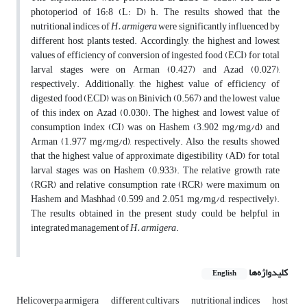
photoperiod of 16:8 (L: D) h. The results showed that the
nutritional indices of
H. armigera
were significantly influenced by
different host plants tested. Accordingly, the highest and lowest
values of efficiency of conversion of ingested food (ECI) for total
larval stages were on Arman (0.427) and Azad (0.027),
respectively. Additionally, the highest value of efficiency of
digested food (ECD) was on Binivich (0.567) and the lowest value
of this index on Azad (0.030). The highest and lowest value of
consumption index (CI) was on Hashem (3.902 mg/mg/d) and
Arman (1.977 mg/mg/d), respectively. Also, the results showed
that the highest value of approximate digestibility (AD) for total
larval stages was on Hashem (0.933). The relative growth rate
(RGR) and relative consumption rate (RCR) were maximum on
Hashem and Mashhad (0.599 and 2.051 mg/mg/d, respectively).
The results obtained in the present study could be helpful in
integrated management of
H. armigera
.
کلیدواژه‌ها
English
Helicoverpa armigera
different cultivars
nutritional indices
host