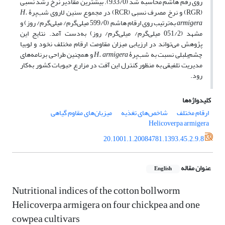
روی رقم هاشم محاسبه شد (933/0). بیشترین مقادیر نرخ رشد نسبی
(RGR) و نرخ مصرف نسبی (RCR) در مجموع سنین لاروی شب‌پرۀ
H.
armigera
به‌ترتیب روی ارقام هاشم (599/0 میلی‌گرم/ میلی‌گرم/ روز) و
مشهد (051/2 میلی‌گرم/ میلی‌گرم/ روز) به‌دست آمد. نتایج این
پژوهش می‌تواند در ارزیابی میزان مقاومت ارقام مختلف نخود و لوبیا
چشم‌بلبلی نسبت به شب‌پرۀ
H. armigera
و همچنین طراحی برنامه‌های
مدیریت تلفیقی به منظور کنترل این آفت در مزارع حبوبات کشور به‌کار
رود.
کلیدواژه‌ها
ارقام مختلف
شاخص‌های تغذیه
میزبان‌های مقاوم گیاهی
Helicoverpa armigera
20.1001.1.20084781.1393.45.2.9.8
عنوان مقاله
English
Nutritional indices of the cotton bollworm
Helicoverpa armigera on four chickpea and one
cowpea cultivars