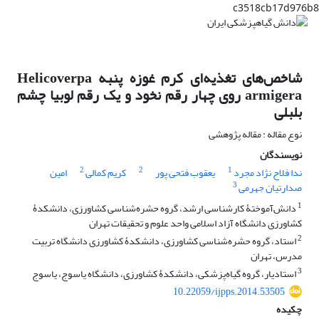
c3518cb17d976b8
شاخص‌های تغذیه‌ای کرم غوزه پنبه Helicoverpa
armigera روی چهار رقم نخود و یک رقم لوبیا چشم
بلبلی
نوع مقاله : مقاله پژوهشی
نویسندگان
2
2
1
ندا فلاح نژاد مجرد
یعقوب فتحی پور
کریم کمالی
امین
3
صدارتیان جهرمی
1
دانش‌آموختۀ کارشناسی ارشد، گروه حشره‌شناسی کشاورزی، دانشکدۀ
کشاورزی دانشگاه آزاد اسلامی واحد علوم و تحقیقات تهران
2
استاد، گروه حشره‌شناسی کشاورزی، دانشکدۀ کشاورزی دانشگاه تربیت
مدرس، تهران
3
استادیار، گروه گیاه‌پزشکی، دانشکدۀ کشاورزی، دانشگاه یاسوج، یاسوج
10.22059/ijpps.2014.53505
چکیده