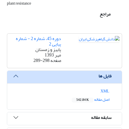
plant resistance
مراجع
دوره 45، شماره 2 - شماره
پیاپی 2
پاییز و زمستان
مهر 1393
صفحه
289-298
فایل ها
XML
اصل مقاله
542.84 K
سابقه مقاله