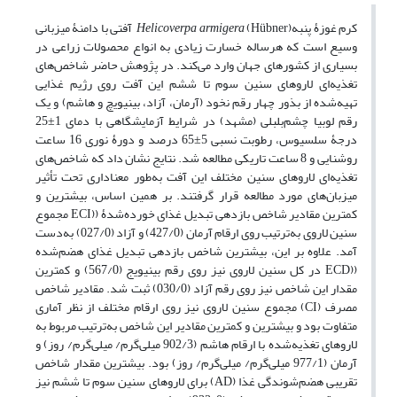
کرم غوزۀ پنبه
Helicoverpa armigera
(Hübner) آفتی با دامنۀ میزبانی
وسیع است که هرساله خسارت زیادی به انواع محصولات زراعی در
بسیاری از کشورهای جهان وارد می‌کند. در پژوهش حاضر شاخص‌های
تغذیه‌ای لاروهای سنین سوم تا ششم این آفت روی رژیم غذایی
تهیه‌شده از بذور چهار رقم نخود (آرمان، آزاد، بینیویچ و هاشم) و یک
رقم لوبیا چشم‌بلبلی (مشهد) در شرایط آزمایشگاهی با دمای 1±25
درجۀ سلسیوس، رطوبت نسبی 5±65 درصد و دورۀ نوری 16 ساعت
روشنایی و 8 ساعت تاریکی مطالعه شد. نتایج نشان داد که شاخص‌های
تغذیه‌ای لاروهای سنین مختلف این آفت به‌طور معناداری تحت تأثیر
میزبان‌های مورد مطالعه قرار گرفتند. بر همین اساس، بیشترین و
کمترین مقادیر شاخص بازدهی تبدیل غذای خورده‌شدۀ ((ECI مجموع
سنین لاروی به‌ترتیب روی ارقام آرمان (427/0) و آزاد (027/0) به‌دست
آمد. علاوه بر این، بیشترین شاخص بازدهی تبدیل غذای هضم‌شده
((ECD در کل سنین لاروی نیز روی رقم بینیویج (567/0) و کمترین
مقدار این شاخص نیز روی رقم آزاد (030/0) ثبت شد. مقادیر شاخص
مصرف (CI) مجموع سنین لاروی نیز روی ارقام مختلف از نظر آماری
متفاوت بود و بیشترین و کمترین مقادیر این شاخص به‌ترتیب مربوط به
لاروهای تغذیه‌شده با ارقام هاشم (902/3 میلی‌گرم/ میلی‌گرم/ روز) و
آرمان (977/1 میلی‌گرم/ میلی‌گرم/ روز) بود. بیشترین مقدار شاخص
تقریبی هضم‌شوندگی غذا (AD) برای لاروهای سنین سوم تا ششم نیز