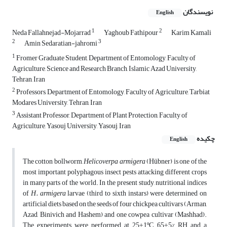
نویسندگان
English
1
2
Neda Fallahnejad-Mojarrad
Yaghoub Fathipour
Karim Kamali
2
3
Amin Sedaratian-jahromi
1
Fromer Graduate Student, Department of Entomology, Faculty of
Agriculture, Science and Research Branch, Islamic Azad University,
Tehran, Iran
2
Professors, Department of Entomology, Faculty of Agriculture, Tarbiat
Modares University, Tehran, Iran
3
Assistant Professor, Department of Plant Protection, Faculty of
Agriculture, Yasouj University, Yasouj, Iran
چکیده
English
The cotton bollworm,
Helicoverpa armigera
(Hübner) is one of the
most important polyphagous insect pests attacking different crops
in many parts of the world. In the present study, nutritional indices
of
H. armigera
larvae (third to sixth instars) were determined on
artificial diets based on the seeds of four chickpea cultivars (Arman,
Azad, Binivich and Hashem) and one cowpea cultivar (Mashhad).
The experiments were performed at 25±1ºC, 65±5% RH and a