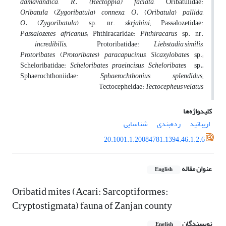
damavandica
,
R. (Rectoppia) faciata
, Oribatulidae:
Oribatula
(
Zygoribatula
)
connexa
,
O.
(
Oribatula
)
pallida
,
O.
(
Zygoribatula
) sp. nr.
skrjabini
; Passalozetidae:
Passalozetes
africanus
; Phthiracaridae:
Phthiracarus
sp. nr.
incredibilis
; Protoribatidae:
Liebstadia
similis
,
Protoribates
(
Protoribates
)
paracapucinus
,
Sicaxylobates
sp.;
Scheloribatidae:
Scheloribates
praeincisus
,
Scheloribates
sp
.
;
Sphaerochthoniidae:
Sphaerochthonius
splendidus
;
Tectocepheidae:
Tectocepheus
velatus
کلیدواژه‌ها
اریباتید
رده‌بندی
شناسایی
20.1001.1.20084781.1394.46.1.2.6
عنوان مقاله
English
Oribatid mites (Acari: Sarcoptiformes:
Cryptostigmata) fauna of Zanjan county
نویسندگان
English