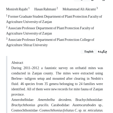
1
2
3
Monireh Rajabi
Hasan Rahmani
Mohammad Ali Akrami
1
Former Graduate Student, Department of Plant Protection, Faculty of
Agriculture, University of Zanjan
2
Associate Professor, Department of Plant Protection, Faculty of
Agriculture, University of Zanjan
3
Associate Professor, Department of Plant Protection, College of
Agriculture, Shiraz University
چکیده
English
Abstract
During 2011-2012, a faunistic survey on oribatid mites was
conducted in Zanjan county. The mites were extracted using
Berlese- tullgren setup and mounted after clearing in Nesbitt’s
fluid. 46 species from 35 genera belonging to 24 families were
identified. All of them were new records for mite fauna of Zanjan
province.
Amerobelbidae:
Amerobelba
decedens
; Brachychthoniidae:
Brachychthonius
gracilis
; Carabodidae:
Austrocarabodes
sp
.
;
Cosmochthoniidae:
Cosmochthonius
foliatus
,
C
.
sp. nr.
reticulatus
;