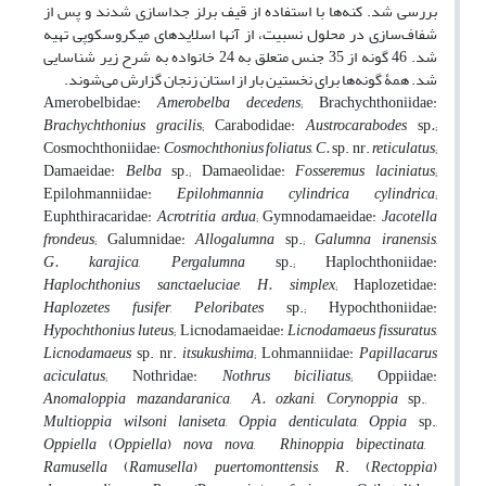
بررسی شد. کنه‌ها با استفاده از قیف برلز جداسازی شدند و پس از
شفاف‌سازی در محلول نسبیت، از آنها اسلایدهای میکروسکوپی تهیه
شد. 46 گونه از 35 جنس متعلق به 24 خانواده به شرح زیر شناسایی
شد. همۀ گونه‌ها برای نخستین بار از استان زنجان گزارش می‌شوند.
Amerobelbidae:
Amerobelba
decedens
; Brachychthoniidae:
Brachychthonius
gracilis
; Carabodidae:
Austrocarabodes
sp
.
;
Cosmochthoniidae:
Cosmochthonius
foliatus
,
C
.
sp. nr.
reticulatus
;
Damaeidae:
Belba
sp.; Damaeolidae:
Fosseremus
laciniatus
;
Epilohmanniidae:
Epilohmannia cylindrica
cylindrica
;
Euphthiracaridae:
Acrotritia
ardua
; Gymnodamaeidae:
Jacotella
frondeus
; Galumnidae:
Allogalumna
sp.;
Galumna
iranensis
,
G
.
karajica
,
Pergalumna
sp.; Haplochthoniidae:
Haplochthonius
sanctaeluciae
,
H
.
simplex
; Haplozetidae:
Haplozetes
fusifer
,
Peloribates
sp.; Hypochthoniidae:
Hypochthonius
luteus
; Licnodamaeidae:
Licnodamaeus
fissuratus
,
Licnodamaeus
sp. nr.
itsukushima
; Lohmanniidae:
Papillacarus
aciculatus
; Nothridae:
Nothrus biciliatus
; Oppiidae:
Anomaloppia
mazandaranica
,
A
.
ozkani
,
Corynoppia
sp.,
Multioppia
wilsoni laniseta
,
Oppia
denticulata
,
Oppia
sp.,
Oppiella
(
Oppiella
)
nova
nova
,
Rhinoppia bipectinata
,
Ramusella
(
Ramusella
)
puertomonttensis
,
R
. (
Rectoppia
)