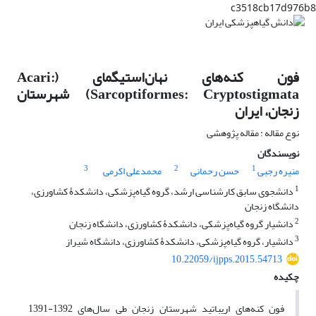
c3518cb17d976b8
فون کنه‌های نهان‌استیگمای (Acari:
Sarcoptiformes: Cryptostigmata) شهرستان
زنجان، ایران
نوع مقاله : مقاله پژوهشی
نویسندگان
3
2
1
منیره رجبی
حسن رحمانی
محمدعلی اکرمی
1
دانشجوی سابق کارشناسی ارشد، گروه گیاه‌پزشکی، دانشکدۀ کشاورزی،
دانشگاه زنجان
2
دانشیار گروه گیاه‌پزشکی، دانشکدۀ کشاورزی، دانشگاه زنجان
3
دانشیار، گروه گیاه‌پزشکی، دانشکدۀ کشاورزی، دانشگاه شیراز
10.22059/ijpps.2015.54713
چکیده
فون کنه‌های اریباتید شهرستان زنجان طی سال‌های 1392-1391