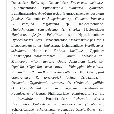
Damaeidae:
Belba
sp.; Damaeolidae:
Fosseremus
laciniatus
;
Epilohmanniidae:
Epilohmannia cylindrica
cylindrica
;
Euphthiracaridae:
Acrotritia
ardua
; Gymnodamaeidae:
Jacotella
frondeus
; Galumnidae:
Allogalumna
sp.;
Galumna
iranensis
,
G
.
karajica
,
Pergalumna
sp.; Haplochthoniidae:
Haplochthonius
sanctaeluciae
,
H
.
simplex
; Haplozetidae:
Haplozetes
fusifer
,
Peloribates
sp.; Hypochthoniidae:
Hypochthonius
luteus
; Licnodamaeidae:
Licnodamaeus
fissuratus
,
Licnodamaeus
sp. nr.
itsukushima
; Lohmanniidae:
Papillacarus
aciculatus
; Nothridae:
Nothrus biciliatus
; Oppiidae:
Anomaloppia
mazandaranica
,
A
.
ozkani
,
Corynoppia
sp.,
Multioppia
wilsoni laniseta
,
Oppia
denticulata
,
Oppia
sp.,
Oppiella
(
Oppiella
)
nova
nova
,
Rhinoppia bipectinata
,
Ramusella
(
Ramusella
)
puertomonttensis
,
R
. (
Rectoppia
)
damavandica
,
R. (Rectoppia) faciata
, Oribatulidae:
Oribatula
(
Zygoribatula
)
connexa
,
O.
(
Oribatula
)
pallida
,
O.
(
Zygoribatula
) sp. nr.
skrjabini
; Passalozetidae:
Passalozetes
africanus
; Phthiracaridae:
Phthiracarus
sp. nr.
incredibilis
; Protoribatidae:
Liebstadia
similis
,
Protoribates
(
Protoribates
)
paracapucinus
,
Sicaxylobates
sp.;
Scheloribatidae:
Scheloribates
praeincisus
,
Scheloribates
sp
.
;