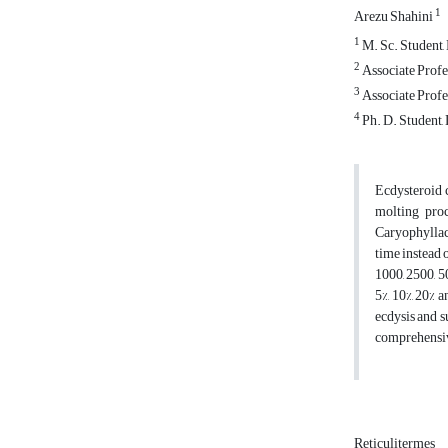
1
Arezu Shahini
1
M. Sc. Student,
2
Associate Profe
3
Associate Profe
4
Ph. D. Student,
Ecdysteroid 
molting proc
Caryophyllac
time instead 
1000, 2500, 5
5%, 10%, 20% a
ecdysis and s
comprehensive
Reticulitermes