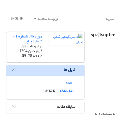
 نشریه
ورود به سامانه
ENGLISH
اثرات عصارۀ اکدایستروئیدی گیاه Silene aucheriana و هالوفنوزاید در کنترل موریانۀ (Isoptera: Rhinotermitidae).sp
دوره 46، شماره 1 -
شماره پیاپی 1
بهار و تابستان
فروردین 1394
صفحه
69-78
فایل ها
XML
اصل مقاله
544.9 K
سابقه مقاله
پوست‌اندازی با