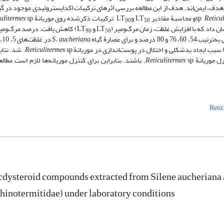
، ایمن‌‌اند. هدف از این مطالعه بررسی اثرهای ترکیبات اکدایستروئیدی موجود در گیا
Reticu
و محاسبۀ مقادیر LT
وLT
ترکیبات ذکرشده روی ‌موریانۀ
culitermes
90
50
 داد که با افزایش غلظت، زمان مرگ‌و‌میر (LT
و LT
) کاهش یافت. درصد مرگ‌و‌می
90
50
S. aucheriana
Reticulitermes
sp. شد. نت
 موریانۀ ‌
Reticulitermes
sp. باشند. بنابر‌این برای کنترل موریانه‌ها لازم است مطا
Retic
ecdysteroid compounds extracted from Silene aucheriana 
Rhinotermitidae) under laboratory conditions