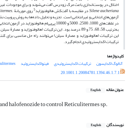
اختلال در پوست‌اندازی باعث مرگ زودرس آفت می‌شوند و برای موجودات غیرهدف
5
Silene aucheriana
در مقایسه با آفت‌کش هالوفنوزاید
روی موریانۀ .sp
litermes
آزمون‌های انتخابی و غیر‌انتخابی است. تجزیه و تحلیل داده‌ها به روش پروبیت نشان
در غلظت‌های 1000، 2500، 5000 و 10000 پی‌پی‌ام هالوفنوزاید در آزمون انتخابی به‌ترتیب 54، 60، 76 و 80 درصد و برای عصارۀ گیاه
به‌ترتیب 58، 68، 75 و 89 درصد بود. این ترکیبات (هالوفنوزاید و عصارۀ سیلن) سبب ایجاد بدشکلی و اختلال در پوست‌اندازی در موریانۀ ‌
این ترکیبات (هالوفنوزاید و عصارۀ سیلن) می‌توانند راه حل مناسبی برای کنترل
ترکیبات اکدایستروئیدی انجام گیرد.
کلیدواژه‌ها
آنالوگ اکدایسون
ترکیبات اکدایستروئیدی
فیتواکدایستروئید
ulitermes
20.1001.1.20084781.1394.46.1.7.1
عنوان مقاله
English
and halofenozide to control Reticulitermes sp.
نویسندگان
English