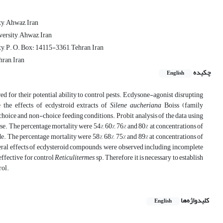
y, Ahwaz, Iran
ersity, Ahwaz, Iran
y, P. O. Box: 14115-3361, Tehran, Iran
ran, Iran
چکیده
English
for their potential ability to control pests. Ecdysone-agonist disrupting
 the effects of ecdystroid extracts of
Silene aucheriana
Boiss (family
hoice and non-choice feeding conditions. Probit analysis of the data using
se. The percentage mortality were 54%, 60%, 76% and 80% at concentrations of
de. The percentage mortality were 58%, 68%, 75% and 89% at concentrations of
eral effects of ecdysteroid compounds, were observed including incomplete
effective for control
Reticulitermes
sp. Therefore it is necessary to establish
rol.
کلیدواژه‌ها
English