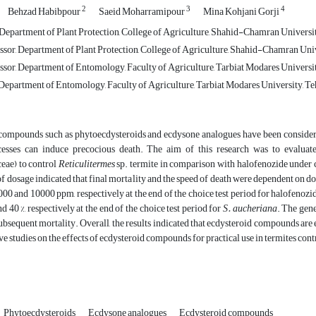
2
3
4
Behzad Habibpour
Saeid Moharramipour
Mina Kohjani Gorji
 Department of Plant Protection, College of Agriculture, Shahid-Chamran Universit
ssor, Department of Plant Protection, College of Agriculture, Shahid-Chamran Univ
ssor, Department of Entomology, Faculty of Agriculture, Tarbiat Modares Universit
 Department of Entomology, Faculty of Agriculture, Tarbiat Modares University, Teh
compounds such as phytoecdysteroids and ecdysone analogues have been considered 
esses can induce precocious death. The aim of this research was to evaluate
eae) to control
Reticulitermes
sp. termite in comparison with halofenozide under c
of dosage indicated that final mortality and the speed of death were dependent on do
000 and 10000 ppm, respectively at the end of the choice test period for halofenozi
nd 40 %, respectively at the end of the choice test period for
S. aucheriana
. The gen
ubsequent mortality. Overall, the results indicated that ecdysteroid compounds are 
 studies on the effects of ecdysteroid compounds for practical use in termites cont
Phytoecdysteroids
Ecdysone analogues
Ecdysteroid compounds