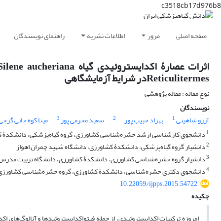
c3518cb17d976b8
صفحه اصلی
مرور
اطلاعات نشریه
راهنمای نویسندگان
Reticulitermesدر شرایط آزمایشگاهی
نوع مقاله : مقاله پژوهشی
نویسندگان
3
2
1
آرزو شاهینی
بهزاد حبیب پور
سعید محرمی پور
مینا کوه جانی گرجی
1
دانشجوی کارشناسی ارشد حشره‌شناسی کشاورزی، گروه گیاه‌پزشکی، دانشکدۀ کش
2
دانشیار گروه گیاه‌پزشکی، دانشکدۀ کشاورزی، دانشگاه شهید چمران اهواز
3
دانشیار گروه حشره‌شناسی کشاورزی، دانشکدۀ کشاورزی، دانشگاه تربیت مدرس
4
دانشجوی دکتری حشره‌‌شناسی، دانشکدۀ کشاورزی، گروه حشره‌شناسی کشاورزی
10.22059/ijpps.2015.54722
چکیده
امروزه ترکیبات اکدایستروئیدی، از جمله فیتو‌اکدایستروئید‌ها و آنالوگ‌های ا