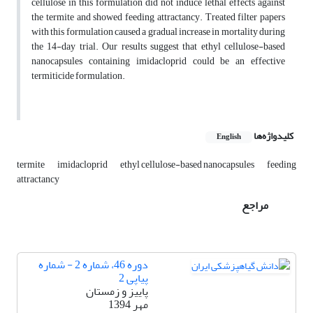
cellulose in this formulation did not induce lethal effects against
the termite and showed feeding attractancy. Treated filter papers
with this formulation caused a gradual increase in mortality during
the 14-day trial. Our results suggest that ethyl cellulose-based
nanocapsules containing imidacloprid could be an effective
termiticide formulation.
کلیدواژه‌ها
English
termite
imidacloprid
ethyl cellulose-based nanocapsules
feeding
attractancy
مراجع
دوره 46، شماره 2 - شماره
پیاپی 2
پاییز و زمستان
مهر 1394