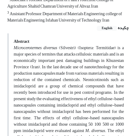
Agriculture, Shahid Chamran University of Ahvaz, Iran
3
Assistant Professor, Department of Materials Engineering, college of
Materials Engineering, Isfahan University of Technology, Iran
چکیده
English
Abstract
Microcerotermes diversus
(Silvestri) (Isoptera: Termitidae) is a
major species of termites that attacks cellulosic materials and is an
economically important pest, damaging buildings in Khuzestan
Province (Iran). In the last decade, use of nanotechnology for the
production nanocapsules made ​​from various materials, resulting in
reduction of the contained chemicals. Neonicotinoids, such as
imidacloprid, are a group of chemical compounds that have
recently been introduced for use in pest control programs. In the
present study the evaluating effectiveness of ethyl cellulose-based
nanocapsules containing imidacloprid and ethyl cellulose-based
nanocapsules without imidacloprid has been performed for the
first time. The effects of ethyl cellulose-based nanocapsules
without imidacloprid and those containing 50, 100, 500 or 1000
ppm imidacloprid were evaluated against
M. diversus
. The ethyl