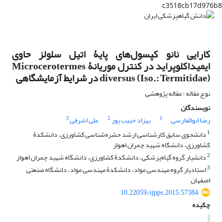
c3518cb17d976b8
کارایی نانو کپسول‌های پایۀ اتیل سلولز حاوی
ایمیداکلوپراید در کنترل موریانۀ Microcerotermes
diversus (Iso.: Termitidae) در شرایط آزمایشگاهی
نوع مقاله : مقاله پژوهشی
نویسندگان
3
2
1
رضا ابوالفارسی
بهزاد حبیب پور
علی اشرفی
1
دانشجوی سابق کارشناسی ارشد حشره‌شناسی کشاورزی، دانشکدۀ
کشاورزی، دانشگاه شهید چمران اهواز
2
دانشیار گروه گیاه‌پزشکی، دانشکدۀ کشاورزی، دانشگاه شهید چمران اهواز
3
استادیار گروه مهندسی مواد، دانشکدۀ مهندسی مواد، دانشگاه صنعتی
اصفهان
10.22059/ijpps.2015.57384
چکیده