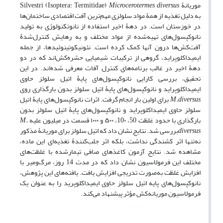
موریانۀ Silvestri (Isoptera: Termitidae)
Microcerotermes diversus
به دلیل تغذیه از همۀ مواد سلولزی مهم‌ترین آفت اقتصادی ساختمان‌ها
در خوزستان است. در دهۀ اخیر استفاده از نانوتکنولوژی به تولید
نانوکپسول‌های تهیه‌شده از مواد مختلف و به رهایش کنترل‌شدۀ
آفت‌کش‌ها درون آنها کمک کرده است. نئونیکوتینوئیدها، از جمله
ایمیداکلوپراید، گروهی از ترکیبات شیمیایی حشره‌کش‌اند که در دو
دهۀ اخیر در غالب برنامه‌های کنترل آفات معرفی شده‌اند. در این
تحقیق، بررسی کارایی نانوکپسول‌های پایۀ اتیل سلولز حاوی
ایمیداکلوپراید و نانوکپسول‌های پایۀ اتیل سلولز بدون بارگذاری روی
M.diversus
برای اولین بار انجام گرفت. اثرات نانوکپسول‌های پایۀ اتیل
سلولز حاوی ایمیداکلوپراید و نانوکپسول‌های پایۀ اتیل سلولز بدون
بارگذاری با حدود غلظت 50، 10٠، ۵٠٠ و ١٠٠٠ قسمت در میلیون علیه
M.
diversus
بررسی شد. نتایج نشان داد که اتیل سلولز برای موریانۀ مذکور
نه‌تنها اثر کشندگی نداشت، بلکه اثر جلب‌کنندۀ تغذیه‌ای این ماده،
مشاهده شد. نتایج آزمون کاغذ‌های صافی تیمارشده با غلظت‌های
مختلف این فرمولاسیون نشان داد که در مدت 14 روز، مرگ‌ومیر با
افزایش غلظت به‌صورت تدریجی افزایش یافت. یافته‌های این پژوهش،
نانوکپسول‌های پایه اتیل سلولز حاوی ایمیداکلوپرید را به عنوان یک
فرمولاسیون موریانه‌کش مؤثر پیشنهاد می‌کند.