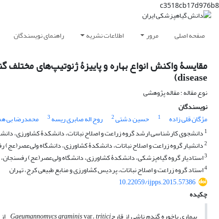
c3518cb17d976b8
صفحه اصلی
مرور
اطلاعات نشریه
راهنمای نویسندگان
disease)
نوع مقاله : مقاله پژوهشی
نویسندگان
3
2
1
مژگان قلی زاده
حسین دشتی
روح اله صابری ریسه
محمدرضا بی هم
1
دانشجوی کارشناسی ارشد گروه زراعت و اصلاح نباتات، دانشکدۀ کشاورزی، دانش
2
دانشیار گروه زراعت و اصلاح نباتات، دانشکدۀ کشاورزی، دانشگاه ولی‌عصر(عج) 
3
استادیار گروه گیاه‌پزشکی، دانشکدۀ کشاورزی، دانشگاه ولی‌عصر(عج) رفسنجان،
4
استاد گروه زراعت و اصلاح نباتات، پردیس کشاورزی و منابع طبیعی کرج، تهران
10.22059/ijpps.2015.57386
چکیده
بیماری پاخوره گندم ناشی از قارچ
. tritici
var
Gaeumannomycs graminis
از 