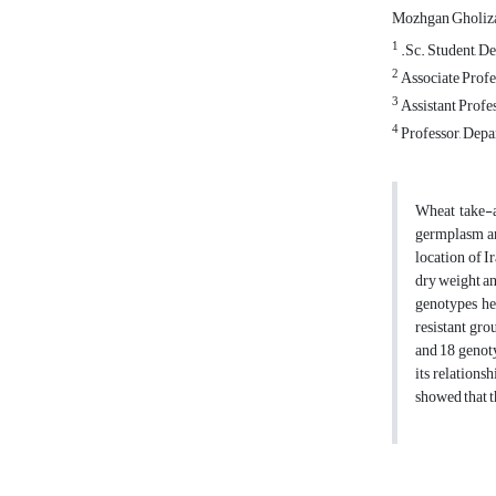
Mozhgan Gholiz
1
.Sc. Student, De
2
Associate Profes
3
Assistant Profes
4
Professor, Depar
Wheat take-a
germplasm and
location of I
dry weight an
genotypes he
resistant gro
and 18 genoty
its relations
showed that t