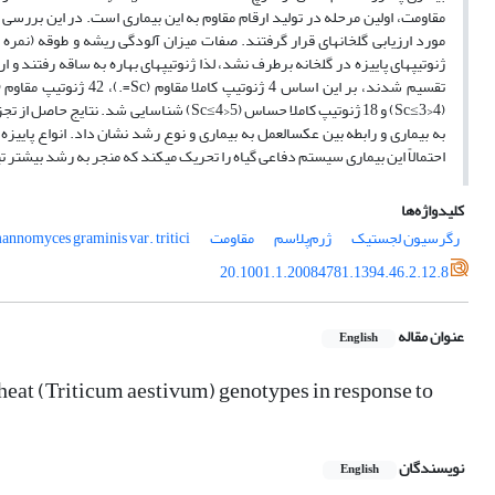
مورد ارزیابی گلخانه­ای قرار گرفتند. صفات میزان آلودگی ریشه و طوقه (نمره ب
(4<Sc≤3) و 18 ژنوتیپ کاملا حساس (5<Sc≤4)
به بیماری و رابطه بین عکس­العمل به بیماری و نوع رشد نشان داد. انواع پای
احتمالاً این بیماری سیستم دفاعی گیاه را تحریک می­کند که منجر به رشد بیشتر 
کلیدواژه‌ها
رگرسیون لجستیک
ژرم‌پلاسم
مقاومت
nnomyces graminis var. tritici
20.1001.1.20084781.1394.46.2.12.8
عنوان مقاله
English
eat (Triticum aestivum) genotypes in response to
نویسندگان
English