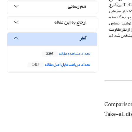
مقاومت، اولین مرحله در تولید ارقام مقاوم به این بیماری است. در این بررسی 221 ژنوتیپ گندم نان، تهیه شده از نقاط مختلف ایران و خارج از کشور، در مقابل جدایه T-41 این قارچ
هم رسانی
که نیاز سرمایی
ژنوتیپ­های پاییزه در گلخانه برطرف نشد، لذا ژنوتیپ­های بهاره به ساقه رفتند و ارتفاع فقط در ژنوتیپ­های بهاره اندازه­گیری شد). بر اساس میانگین نمره بیماری (Sc) ژنوتیپ­ها به 6 دسته
ارجاع به این مقاله
ر این اساس 4 ژنوتیپ کاملا مقاوم (Sc=.)، 42 ژنوتیپ مقاوم (1<Sc≤0)، 42 ژنوتیپ نیمه مقاوم (2<Sc≤1)، 70 ژنوتیپ نیمه حساس (3<Sc≤2)، 45 ژنوتیپ حساس
 را از نظر مقاومت
ده مشخص شد که
آمار
تعداد مشاهده مقاله
2,295
تعداد دریافت فایل اصل مقاله
1,414
Comparison 
Take-all di