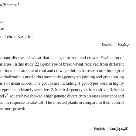
4
a Bihamta
ran
ran
of Tehran, Karaj, Iran
چکیده
English
ortant diseases of wheat that damaged to root and crown. Evaluation of
arieties. In this study, 221 genotype of bread wheat, received from different
nditions. The amount of root and crown pollution (disease score), biological
'
 verbalization
s need didn’t meet, spring genotypes jointing and just in spring
asis of mean scores. The groups are including; 4 genotypes were in highly
notypes in moderately sensitive (2<Sc≤3), 45 genotypes in sensitive (3<Sc≤4)
2
nd χ
–square have showed a high genetic diversity to diseases resistance and
nt in response to take-all. The infected plants in compare to their control
the more growth.
کلیدواژه‌ها
English