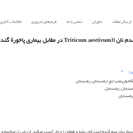
ارسال مقاله
داوران
تماس با ما
فرم های ضروری
اطلاعات آماری
4
تا
گاه ولی‌عصر(عج) رفسنجان، رفسنجان
رفسنجان، رفسنجان
 رفسنجان
بیماری­های مهم گندم است که ریشه و طوقه را دچار آسیب می­کند. ارزیابی ژرم­پلاسم و 