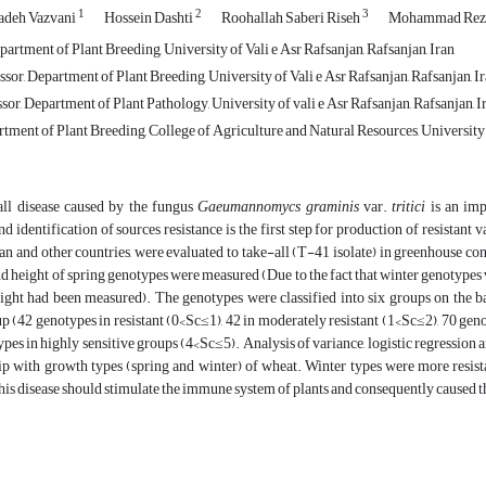
1
2
3
adeh Vazvani
Hossein Dashti
Roohallah Saberi Riseh
Mohammad Rez
partment of Plant Breeding, University of Vali e Asr Rafsanjan, Rafsanjan, Iran
sor, Department of Plant Breeding, University of Vali e Asr Rafsanjan, Rafsanjan, I
sor, Department of Plant Pathology, University of vali e Asr Rafsanjan, Rafsanjan, I
tment of Plant Breeding, College of Agriculture and Natural Resources, University 
ll disease caused by the fungus
Gaeumannomycs graminis
var.
tritici
is an imp
 identification of sources resistance is the first step for production of resistant v
ran and other countries, were evaluated to take-all (T-41 isolate) in greenhouse co
d height of spring genotypes were measured (Due to the fact that winter genotypes
ight had been measured). The genotypes were classified into six groups on the b
up (42 genotypes in resistant (0<Sc≤1), 42 in moderately resistant (1<Sc≤2), 70 ge
pes in highly sensitive groups (4<Sc≤5). Analysis of variance, logistic regression a
hip with growth types (spring and winter) of wheat. Winter types were more resista
his disease should stimulate the immune system of plants and consequently caused 