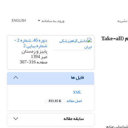
 نشریه
ورود به سامانه
ENGLISH
مقایسۀ واکنش انواع بهاره و پاییزۀ ژنوتیپ‌های مختلف گندم نان ((Triticum aestivum در مقابل بیماری پاخورۀ گندم (Take-all
دوره 46، شماره 2 -
شماره پیاپی 2
پاییز و زمستان
مهر 1394
صفحه
307-316
فایل ها
XML
اصل مقاله
835.95 K
سابقه مقاله
شناسایی منابع