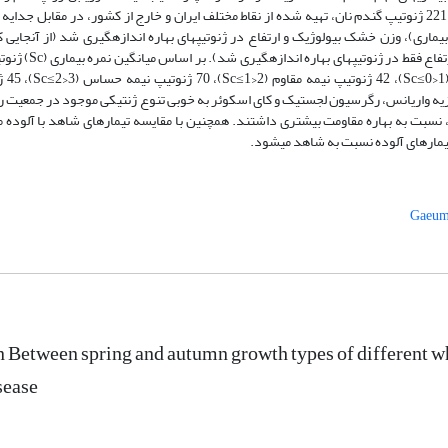
یماری)، وزن خشک بیولوژیک و ارتفاع در ژنوتیپ­های بهاره اندازه­گیری شد (از آنجایی 
تقسیم شدند، ب
 شناسایی شد. نتایج حاصل از تجزیه واریانس، رگرسیون لجستیک و کای اسکوئر به خوبی تنوع ژنتیکی موجود در جمعیت
یزه، نسبت به بهاره مقاومت بیش­تری داشتند. همچنین با مقایسه تیمارهای شاهد با آلو
تیمارهای آلوده نسبت به شاهد می­شود.
Gaeuma
Between spring and autumn growth types of different wh
sease